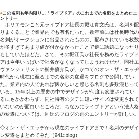
●
この名刺も年内限り…「ライブドア」のこれまでの名刺をまとめたエ
ントリー
ホリエモンこと元ライブドア社長の堀江貴文氏は、名刺を配
りまくることで業界内でも有名だった。数年前には社長時代の
名刺がオークションに出品されたものの、配布されている枚数
が多すぎてあまり値が付かなかったことで逆に話題になったり
もしていたほどだ。さて、その堀江氏が社長を務めたライブド
アは今年いっぱいで社名がなくなってしまうわけだが、同社エ
ヴァンジェリストの櫛井優介氏が、かつてのオン・ザ・エッヂ
時代から現在に至るまでの名刺の変遷をブログで公開してい
た。業界内の人であれば懐かしいと感じる名刺も多数混じって
いる。15年以上の歴史の中でデザインが何度も変更されてい
るにもかかわらず、同社特有のタテに短いサイズは変更されて
いないのが面白いところだ。ちなみにライブドアという法人格
の変遷については、同氏のブログの別のエントリーが詳しい。
◇オン・ザ・エッヂから現在のライブドアまで！名刺のデザイ
ン変遷をまとめてみた（941::blog）