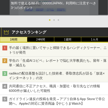
無料で使えるWi-Fi「00000JAPAN」利用時に注意すべき
3つのポイント
●
●
●
アクセスランキング
1時間
24時間
1週間
1カ月
手の届く場所に置いてサッと掃除できるハンディクリーナー、ニ
トリが発売
学生の「生成AIコピペ」レポートで悩む大学教員たち。留年・落
単・減点も
radikoの配信基盤を設計した技術者、香取啓志氏が語る「放送×
インターネット」の次
共同通信に不正アクセス。職員・加盟社・取引先などの情報
6000件が漏えいした可能性
ガイドライン違反の投稿を発見→アプリ自体をApp Storeで非公
開へ。Appleの対応に賛否両論【やじうまWatch】