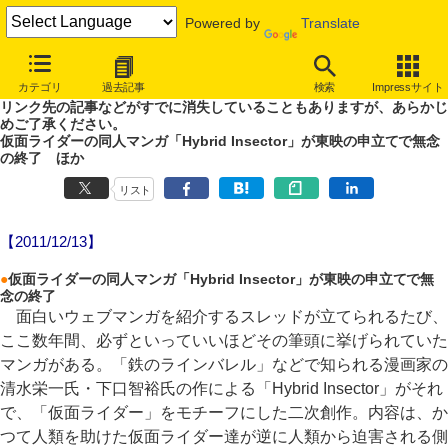
Powered by
Translate
やじうまWatch
カテゴリ
過去記事
検索
Impressサイト
噂あり、未確認情報ありのやじうまWatch。
リンク先の記事などがすでに消失していることもありますが、あらかじ
めご了承ください。
仮面ライダーの同人マンガ「Hybrid Insector」が東映の申立てで無念
の終了 ほか
リスト
【2011/12/13】
●
仮面ライダーの同人マンガ「Hybrid Insector」が東映の申立てで無
念の終了
面白いウェブマンガを紹介するスレッドが立てられるたび、
ここ数年間、必ずといっていいほどその筆頭に挙げられていた
マンガがある。「鉄のラインバレル」などで知られる漫画家の
清水栄一氏・下口智裕氏の作による「Hybrid Insector」がそれ
で、「仮面ライダー」をモチーフにした二次創作。内容は、か
つて人類を助けた仮面ライダー達が逆に人類から迫害される側