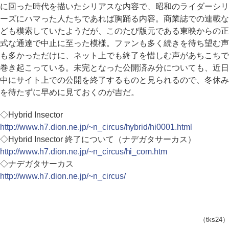
に回った時代を描いたシリアスな内容で、昭和のライダーシリ
ーズにハマった人たちであれば胸踊る内容。商業誌での連載な
ども模索していたようだが、このたび版元である東映からの正
式な通達で中止に至った模様。ファンも多く続きを待ち望む声
も多かっただけに、ネット上でも終了を惜しむ声があちこちで
巻き起こっている。未完となった公開済み分についても、近日
中にサイト上での公開を終了するものと見られるので、冬休み
を待たずに早めに見ておくのが吉だ。
◇Hybrid Insector
http://www.h7.dion.ne.jp/~n_circus/hybrid/hi0001.html
◇Hybrid Insector 終了について（ナデガタサーカス）
http://www.h7.dion.ne.jp/~n_circus/hi_com.htm
◇ナデガタサーカス
http://www.h7.dion.ne.jp/~n_circus/
（tks24）