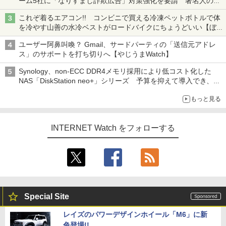
ーム5社に「なりすまし詐欺広告」対策強化を要請 著名人の写
真や映像を使った投資詐欺などへの対策として
これぞ着るエアコン!! コンビニで買える冷凍ペットボトルで体
を冷やす山善の水冷ベストがロードバイクにちょうどいい【ぼっ
ち・ざ・ろーど！その14】【空いた時間でなにしてる？】
ユーザー阿鼻叫喚？ Gmail、サードパーティの「送信元アドレ
ス」のサポートを打ち切りへ【やじうまWatch】
Synology、non-ECC DDR4メモリ採用により低コスト化した
NAS「DiskStation neo+」シリーズ 予算を抑えて導入でき、
ECCメモリへのアップグレードも可能
もっと見る
INTERNET Watch をフォローする
Special Site
レイズのパワーデザインホイール「M6」に新
色登場!!