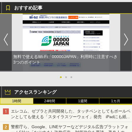
おすすめ記事
無料で使えるWi-Fi「00000JAPAN」利用時に注意すべき
3つのポイント
●
●
●
アクセスランキング
1時間
24時間
1週間
1カ月
エレコム、ゼブラと共同開発した、タッチペンとしてもボールペ
ンとしても使える「スタイラスツーウェイ」発売 iPadにも紙に
も、持ち替えずに書き込める
警察庁ら、Google、LINEヤフーなどデジタル広告プラットフォ