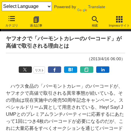
Powered by
Translate
やじうまWatch
カテゴリ
過去記事
検索
Impressサイト
ヤフオクで「バーモントカレーのバーコード」が
高値で取引される理由とは
（2013/4/16 06:00）
リスト
ハウス食品の「バーモントカレー」のバーコードが、
ヤフオクで高値で取引される異常事態が続いている。そ
の理由は現在実施中の発売50周年記念キャンペーン。ス
ペシャルドリーム賞として用意されている、Hey! Say! J
UMPとのプレミアムランチパーティーに応募するにあた
って1回につき4枚のバーコードが必要になるのだが、こ
れに大量応募をすべくオークションを通じてバーコード