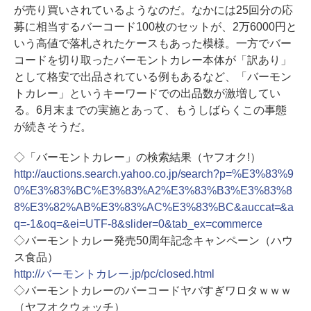
が売り買いされているようなのだ。なかには25回分の応
募に相当するバーコード100枚のセットが、2万6000円と
いう高値で落札されたケースもあった模様。一方でバー
コードを切り取ったバーモントカレー本体が「訳あり」
として格安で出品されている例もあるなど、「バーモン
トカレー」というキーワードでの出品数が激増してい
る。6月末までの実施とあって、もうしばらくこの事態
が続きそうだ。
◇「バーモントカレー」の検索結果（ヤフオク!）
http://auctions.search.yahoo.co.jp/search?p=%E3%83%9
0%E3%83%BC%E3%83%A2%E3%83%B3%E3%83%8
8%E3%82%AB%E3%83%AC%E3%83%BC&auccat=&a
q=-1&oq=&ei=UTF-8&slider=0&tab_ex=commerce
◇バーモントカレー発売50周年記念キャンペーン（ハウ
ス食品）
http://バーモントカレー.jp/pc/closed.html
◇バーモントカレーのバーコードヤバすぎワロタｗｗｗ
（ヤフオクウォッチ）