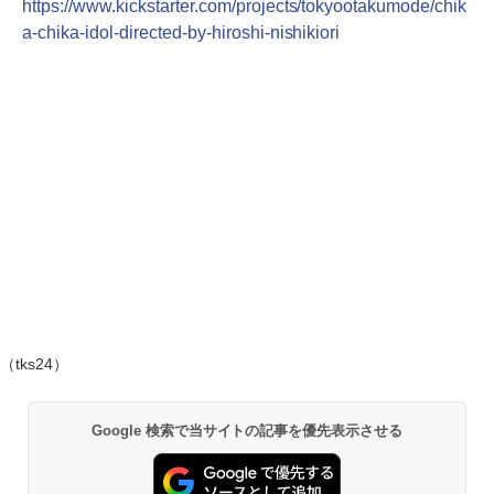
https://www.kickstarter.com/projects/tokyootakumode/chik
a-chika-idol-directed-by-hiroshi-nishikiori
（tks24）
Google 検索で当サイトの記事を優先表示させる