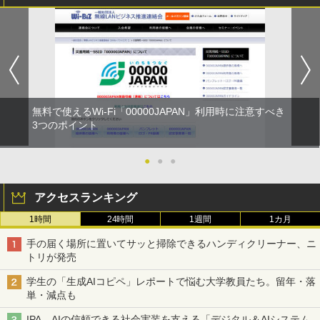
無料で使えるWi-Fi「00000JAPAN」利用時に注意すべき
3つのポイント
●
●
●
アクセスランキング
1時間
24時間
1週間
1カ月
手の届く場所に置いてサッと掃除できるハンディクリーナー、ニ
トリが発売
学生の「生成AIコピペ」レポートで悩む大学教員たち。留年・落
単・減点も
IPA、AIの信頼できる社会実装を支える「デジタル＆AIシステム