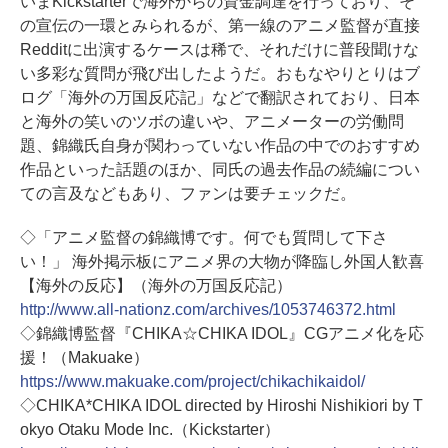
いまKickstarterで海外からの資金調達を行っており、そ
の宣伝の一環とみられるが、第一線のアニメ監督が直接
Redditに出演するケースは稀で、それだけに普段聞けな
い多彩な質問が飛び出したようだ。おもなやりとりはブ
ログ「海外の万国反応記」などで翻訳されており、日本
と海外の笑いのツボの違いや、アニメーターの労働問
題、錦織氏自身が関わっていない作品の中でのおすすめ
作品といった話題のほか、同氏の過去作品の続編につい
ての言及などもあり、ファンは要チェックだ。
◇「アニメ監督の錦織博です。何でも質問して下さ
い！」 海外掲示板にアニメ界の大物が降臨し外国人歓喜
【海外の反応】（海外の万国反応記）
http://www.all-nationz.com/archives/1053746372.html
◇錦織博監督『CHIKA☆CHIKA IDOL』CGアニメ化を応
援！（Makuake）
https://www.makuake.com/project/chikachikaidol/
◇CHIKA*CHIKA IDOL directed by Hiroshi Nishikiori by T
okyo Otaku Mode Inc.（Kickstarter）