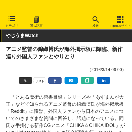
INTERNET Watch
トピック
ネットの話題
カテゴリ
過去記事
検索
Impressサイト
やじうまWatch
アニメ監督の錦織博氏が海外掲示板に降臨、新作
巡り外国人ファンとやりとり
（2016/3/14 06:00）
リスト
「とある魔術の禁書目録」シリーズや「あずまんが大
王」などで知られるアニメ監督の錦織博氏が海外掲示板
「Reddit」に降臨、外国人ファンから日本のアニメにつ
いてのさまざまな質問に回答し、話題になっている。同
氏が手掛ける新作CGアニメ「CHIKA☆CHIKA IDOL」が