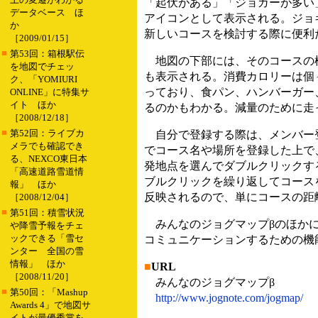
「起伏がある」「ジョガーが多い
データベース ほ
アイコンとして表示される。ジョ
か
新しいコースを検討する際に便利
［2009/01/15］
■
第53回：箱根駅伝
地図の下部には、そのコースの
を地図でチェッ
も表示される。消費カロリーは個
ク、「YOMIURI
っており、食パン、ハンバーガー
ONLINE」に特集サ
イト ほか
るのかもわかる。減量のために走
［2008/12/18］
■
第52回：ライブカ
自分で登録する際は、メンバー
メラでも確認でき
でコース名や場所を登録した上で
る、NEXCO東日本
発地点を選んでダブルクリックす
「高速道路雪道情
ブルクリックを繰り返してコース
報」 ほか
反映されるので、単にコースの距
［2008/12/04］
■
第51回：積雪状況
みんなのジョグマップβのほかに
や降雪予報をチェ
ックできる「雪セ
コミュニケーションするための機
ンター 全国の雪
情報」 ほか
■
URL
［2008/11/20］
みんなのジョグマップβ
■
第50回：「Mashup
http://www.jognote.com/jogmap/
Awards 4」で地図サ
イトが最優秀賞を