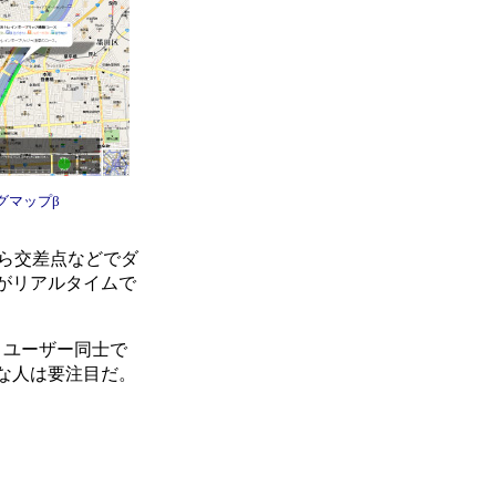
グマップβ
から交差点などでダ
がリアルタイムで
、ユーザー同士で
な人は要注目だ。