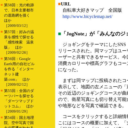
■
URL
■
第58回：光の軌跡
自転車大好きマップ 全国版
で、日本主要都市
の道路網を描く
http://www.bicyclemap.net/
ほか
［2009/03/12］
■
第57回：好みの温
■
「JogNote」が「みんなの
泉を感性で探せる
「感性検索 温泉
ジョギングをテーマにしたSNS「J
版」 ほか
リリースされた。同マップはユー
［2009/02/26］
ーザーと共有できるサービス。今
■
第56回：Google
消費カロリーや標高グラフもコー
Earth用の自社ビル
を作る「インター
になった。
ネット建
築.com」 ほか
まずは同マップに投稿されたコ
［2009/02/12］
表示して、地図の左メニューの「
■
第55回：全国のダ
その近辺のジョギングコースが曲線で表
ーツバーを探せる
ので、衛星写真にも切り替え可能
「ダーツマップド
や地形などを写真で確認できる。
ットコム」 ほか
［2009/01/29］
コースをクリックすると詳細情
■
第54回：国土地理
こにはコースの概要に加えて、「
院、空中写真で国
土の変遷がわかる