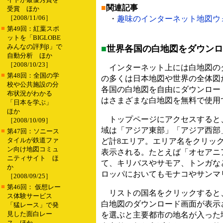
■
関連記事
受賞 ほか
［2008/11/06］
・
趣味のインターネット地図ウォッチ
■
第49回：紅葉スポ
ットを「BIGLOBE
みんなの評判β」で
■
世界各国の白地図をダウンロ
自動分析 ほか
［2008/10/23］
インターネット上には白地図の
■
第48回：全国の学
の多くは日本地図や世界の全体図
校や公共施設の分
各国の白地図を自由にダウンロー
布状況がわかる
はさまざまな白地図を無料で使用
「日本を学ぶ」
ほか
トップページにアクセスすると
［2008/10/09］
域は「アジア東部」「アジア西部
■
第47回：ソニース
タイルが鉄道ファ
ど計8エリア。エリア名をクリッ
ン向け地図コミュ
表示される。たとえば「オセアニ
ニティサイト ほ
て、キリバスやサモア、トンガな
か
ロッパにおいてもモナコやサンマ
［2008/09/25］
■
第46回： 仮想レー
リストの国名をクリックすると
ス体験サービス
白地図のダウンロード画面が表示
「猛レース」で発
見した面白レー
を選ぶと主要都市の地名が入った
ス ほか