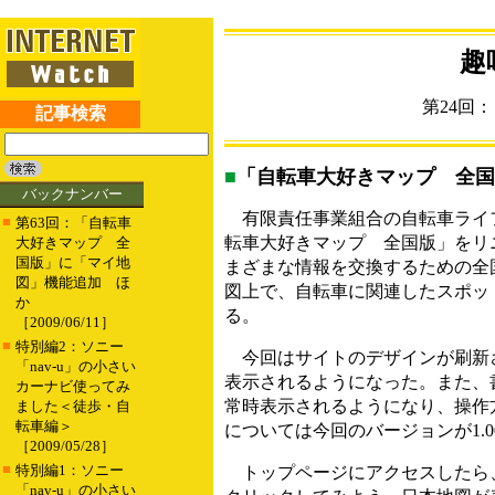
趣
第24回
記事検索
■
「自転車大好きマップ 全国
バックナンバー
有限責任事業組合の自転車ライ
■
第63回：「自転車
転車大好きマップ 全国版」をリ
大好きマップ 全
国版」に「マイ地
まざまな情報を交換するための全国版の
図」機能追加 ほ
図上で、自転車に関連したスポッ
か
る。
［2009/06/11］
■
特別編2：ソニー
今回はサイトのデザインが刷新
「nav-u」の小さい
表示されるようになった。また、
カーナビ使ってみ
常時表示されるようになり、操作
ました＜徒歩・自
転車編＞
については今回のバージョンが1.
［2009/05/28］
■
特別編1：ソニー
トップページにアクセスしたら
「nav-u」の小さい