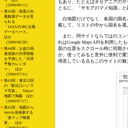
もあり、たとえばオセアニアのサ
［2008/09/11］
ともに、「サモアのマメ知識」と
■
第45回：衛星の台
風観測データが見
白地図だけでなく、各国の国名と
られる
載して、リストの中から国名を選
「JAXA/EORC台風
データベース」
また、同サイトならではのコンテ
ほか
れはGoogle Maps API
［2008/08/28］
■
面の位置をスクロール時に同期さ
第44回：お盆の高
速道路の渋滞情報
が、使ってみると意外に便利で重
を予測した「渋滞
用意している点もこのサイトの魅
予報カレンダ
ー」 ほか
［2008/07/31］
■
第43回：東京23区
の「駅出口パノラ
マ写真」、Yahoo!
地図で掲載 ほか
［2008/07/17］
■
第42回：地図から
Webを逆検索する
「逆マップ検索
君」 ほか
［2008/07/03］