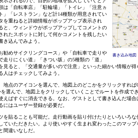
表示されるので、目的の地域を拡大していくとア
類は「自転車店」「駐輪場」「トイレ」「注意ヵ
ト」「レストラン」など計14種類が用意されてい
タを重ねると詳細情報がポップアップ表示され
ると、ウィンドウがポップアップしてコメントの
されたスポットに対して何かコメントを残したい
書き込んでみよう。
お勧めサイクリングコース」や「自転車で走りや
書き込み地図
で走りにくい道」「きつい坂」の5種類の「道」
を見ると、「交通量が多いので注意」といった細かい情報が得
る人はチェックしてみよう。
地点のアイコンを選んで、地図上のどこかをクリックすれば
かを選んで、地図上をクリックしていくことでルートを作成で
使えばすぐに消去できる。なお、ゲストとして書き込んだ場合
るにはユーザー登録が必要だ。
を貼ることも可能だ。走行動画を貼り付けたりといろいろな
していただきたい。より使いやすく生まれ変わったこのマップ
と間違いなしだ。