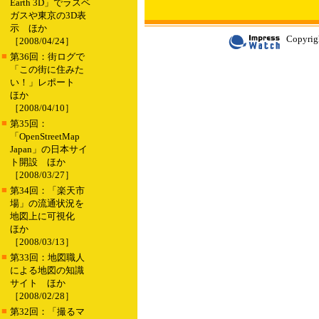
Earth 3D」でラスベ
ガスや東京の3D表
示 ほか
Copyrigh
［2008/04/24］
■
第36回：街ログで
「この街に住みた
い！」レポート
ほか
［2008/04/10］
■
第35回：
「OpenStreetMap
Japan」の日本サイ
ト開設 ほか
［2008/03/27］
■
第34回：「楽天市
場」の流通状況を
地図上に可視化
ほか
［2008/03/13］
■
第33回：地図職人
による地図の知識
サイト ほか
［2008/02/28］
■
第32回：「撮るマ