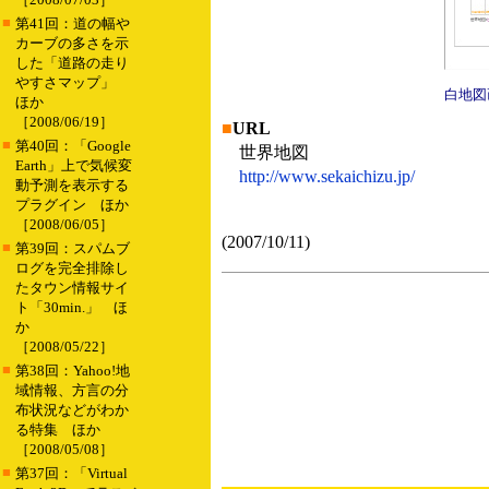
■
第41回：道の幅や
カーブの多さを示
した「道路の走り
やすさマップ」
白地図
ほか
［2008/06/19］
■
URL
■
第40回：「Google
世界地図
Earth」上で気候変
http://www.sekaichizu.jp/
動予測を表示する
プラグイン ほか
［2008/06/05］
(2007/10/11)
■
第39回：スパムブ
ログを完全排除し
たタウン情報サイ
ト「30min.」 ほ
か
［2008/05/22］
■
第38回：Yahoo!地
域情報、方言の分
布状況などがわか
る特集 ほか
［2008/05/08］
■
第37回：「Virtual