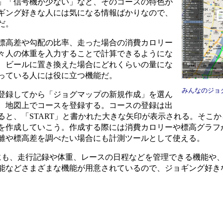
」「信号機が少ない」など、そのコースの特色が
ギング好きな人には気になる情報ばかりなので、
だ。
標高差や勾配の比率、走った場合の消費カロリー
々人の体重を入力することで計算できるようにな
、ビールに置き換えた場合にどれくらいの量にな
っている人には役に立つ機能だ。
みんなのジョ
登録してから「ジョグマップの新規作成」を選ん
、地図上でコースを登録する。コースの登録は出
ると、「START」と書かれた大きな矢印が表示される。そこ
を作成していこう。作成する際には消費カロリーや標高グラフ
離や標高差を調べたい場合にも計測ツールとして使える。
も、走行記録や体重、レースの日程などを管理できる機能や
能などさまざまな機能が用意されているので、ジョギング好き