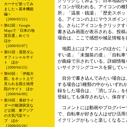
クリックしてみよう。日本地図が
カーナビ使ってみ
イコンが現われる。アイコンの種
ました＜基本機能
所」「温泉・銭湯」「歴史スポッ
編＞
る。アイコンの上にマウスポイン
［2009/05/21］
■
る。さらにアイコンをクリックす
第62回：Google
Mapsで「日本の地
書き込み画面が表示される。投稿
質百選」めぐり
場合は、ここで感想や補足情報を
ほか
［2009/05/07］
地図上にはアイコンのほかに「
■
第61回：黒部ダム
すい道」「未舗装の道」「自転車
オフィシャルサイ
が曲線で示されている。詳細情報
ト ほか
いサイクリングコースを探してい
［2009/04/23］
■
第60回：「伊能大
自分で書き込んでみたい場合は、
図」をネット上で
見られる国土地理
する場合は5種類の中からいずれ
院のサイト ほか
録をした場合は、「消しゴム」を
［2009/04/09］
登録しても保存されない。保存す
■
第59回：黄砂ライ
ダーの観測状況な
コメントには動画やブログパーツ
ど公開、東アジア
で、自転車が好きな人はぜひ活用
の大気汚染マッ
イクリングがもっと楽しくなるこ
プ ほか
［2009/03/26］