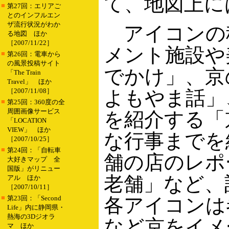
て、地図上に
■
第27回：エリアご
とのインフルエン
ザ流行状況がわか
アイコンの
る地図 ほか
［2007/11/22］
メント施設や
■
第26回：電車から
の風景投稿サイト
でかけ」、京
「The Train
Travel」 ほか
［2007/11/08］
よもやま話」
■
第25回：360度の全
周囲画像サービス
を紹介する「
「LOCATION
VIEW」 ほか
な行事までを
［2007/10/25］
■
第24回：「自転車
舗の店のレポ
大好きマップ 全
国版」がリニュー
老舗」など、
アル ほか
［2007/10/11］
■
第23回：「Second
各アイコンは
Life」内に静岡県・
熱海の3Dジオラ
など京をイメ
マ ほか