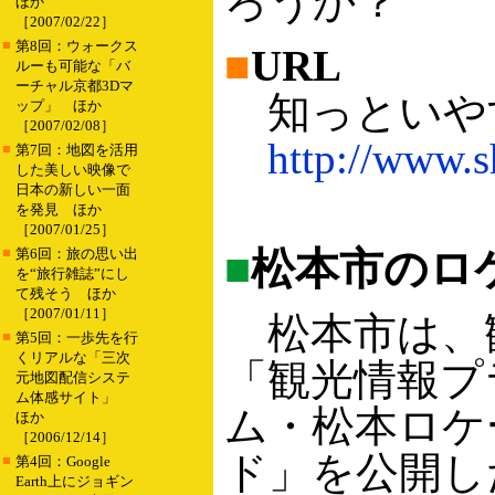
ろうか？
ほか
［2007/02/22］
■
第8回：ウォークス
■
URL
ルーも可能な「バ
ーチャル京都3Dマ
知っといや
ップ」 ほか
［2007/02/08］
http://www.s
■
第7回：地図を活用
した美しい映像で
日本の新しい一面
を発見 ほか
［2007/01/25］
■
■
松本市のロ
第6回：旅の思い出
を“旅行雑誌”にし
て残そう ほか
［2007/01/11］
松本市は、
■
第5回：一歩先を行
くリアルな「三次
「観光情報プ
元地図配信システ
ム体感サイト」
ム・松本ロケ
ほか
［2006/12/14］
ド」を公開し
■
第4回：Google
Earth上にジョギン