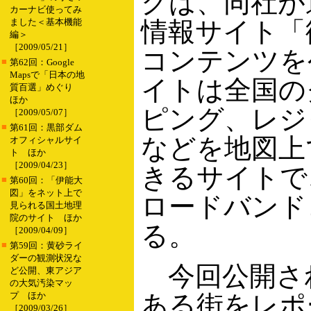
クは、同社が
カーナビ使ってみ
ました＜基本機能
情報サイト「
編＞
［2009/05/21］
コンテンツを
■
第62回：Google
Mapsで「日本の地
イトは全国の
質百選」めぐり
ほか
ピング、レジ
［2009/05/07］
■
第61回：黒部ダム
などを地図上
オフィシャルサイ
ト ほか
［2009/04/23］
きるサイトで
■
第60回：「伊能大
図」をネット上で
ロードバンド
見られる国土地理
院のサイト ほか
る。
［2009/04/09］
■
第59回：黄砂ライ
ダーの観測状況な
今回公開さ
ど公開、東アジア
の大気汚染マッ
プ ほか
ある街をレポ
［2009/03/26］