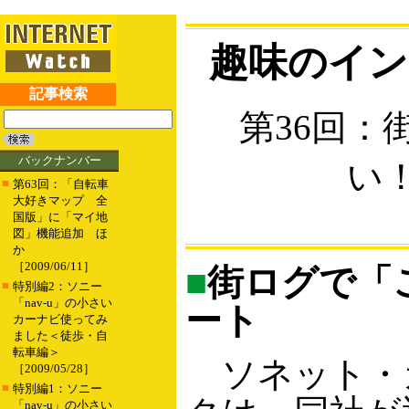
趣味のイン
記事検索
第36回：
バックナンバー
い
■
第63回：「自転車
大好きマップ 全
国版」に「マイ地
図」機能追加 ほ
か
［2009/06/11］
■
街ログで「
■
特別編2：ソニー
「nav-u」の小さい
ート
カーナビ使ってみ
ました＜徒歩・自
転車編＞
ソネット・
［2009/05/28］
■
特別編1：ソニー
「nav-u」の小さい