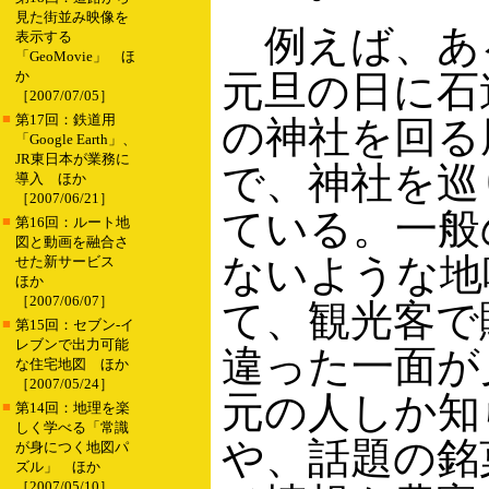
見た街並み映像を
例えば、あ
表示する
「GeoMovie」 ほ
か
元旦の日に石
［2007/07/05］
■
第17回：鉄道用
の神社を回る
「Google Earth」、
JR東日本が業務に
で、神社を巡
導入 ほか
［2007/06/21］
ている。一般
■
第16回：ルート地
図と動画を融合さ
ないような地
せた新サービス
ほか
［2007/06/07］
て、観光客で
■
第15回：セブン-イ
レブンで出力可能
違った一面が
な住宅地図 ほか
［2007/05/24］
元の人しか知
■
第14回：地理を楽
しく学べる「常識
や、話題の銘
が身につく地図パ
ズル」 ほか
［2007/05/10］