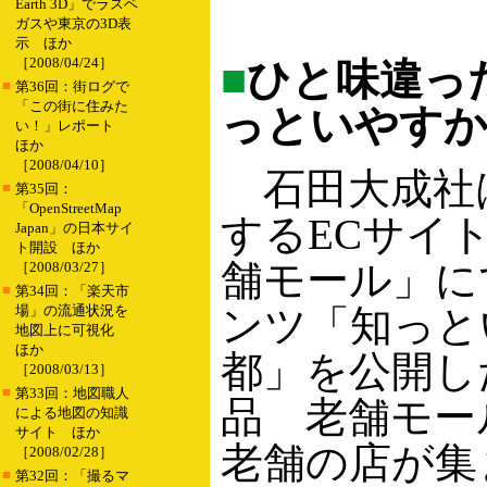
Earth 3D」でラスベ
ガスや東京の3D表
示 ほか
［2008/04/24］
■
ひと味違っ
■
第36回：街ログで
「この街に住みた
っといやすか
い！」レポート
ほか
［2008/04/10］
石田大成社
■
第35回：
「OpenStreetMap
するECサイ
Japan」の日本サイ
ト開設 ほか
舗モール」に
［2008/03/27］
■
第34回：「楽天市
場」の流通状況を
ンツ「知っと
地図上に可視化
ほか
都」を公開し
［2008/03/13］
■
第33回：地図職人
品 老舗モー
による地図の知識
サイト ほか
老舗の店が集
［2008/02/28］
■
第32回：「撮るマ