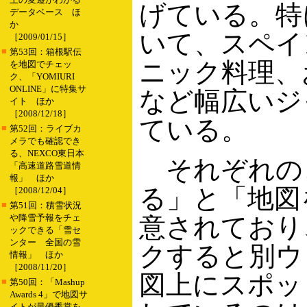
げている。特
データベース ほ
か
いて、スペイ
［2009/01/15］
■
第53回：箱根駅伝
ニック料理、
を地図でチェッ
ク、「YOMIURI
ONLINE」に特集サ
など幅広いジ
イト ほか
［2008/12/18］
ている。
■
第52回：ライブカ
メラでも確認でき
る、NEXCO東日本
それぞれの
「高速道路雪道情
報」 ほか
る」と「地図
［2008/12/04］
■
第51回：積雪状況
や降雪予報をチェ
意されており
ックできる「雪セ
ンター 全国の雪
クすると別ウ
情報」 ほか
［2008/11/20］
図上にスポッ
■
第50回：「Mashup
Awards 4」で地図サ
イトが最優秀賞を