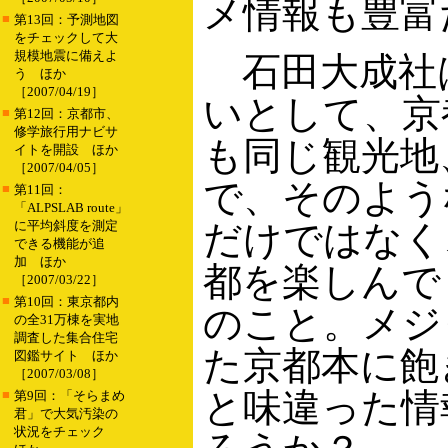
メ情報も豊富
■
第13回：予測地図
をチェックして大
規模地震に備えよ
石田大成社
う ほか
［2007/04/19］
いとして、京
■
第12回：京都市、
修学旅行用ナビサ
も同じ観光地
イトを開設 ほか
［2007/04/05］
で、そのよう
■
第11回：
「ALPSLAB route」
に平均斜度を測定
だけではなく
できる機能が追
加 ほか
都を楽しんで
［2007/03/22］
■
第10回：東京都内
のこと。メジ
の全31万棟を実地
調査した集合住宅
た京都本に飽
図鑑サイト ほか
［2007/03/08］
と味違った情
■
第9回：「そらまめ
君」で大気汚染の
状況をチェック