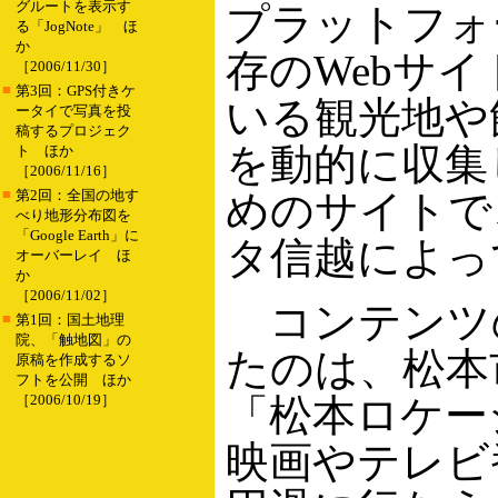
グルートを表示す
プラットフォ
る「JogNote」 ほ
か
存のWebサ
［2006/11/30］
■
第3回：GPS付きケ
いる観光地や
ータイで写真を投
稿するプロジェク
を動的に収集
ト ほか
［2006/11/16］
■
第2回：全国の地す
めのサイトで
べり地形分布図を
「Google Earth」に
タ信越によっ
オーバーレイ ほ
か
［2006/11/02］
コンテンツの
■
第1回：国土地理
院、「触地図」の
たのは、松本
原稿を作成するソ
フトを公開 ほか
［2006/10/19］
「松本ロケー
映画やテレビ