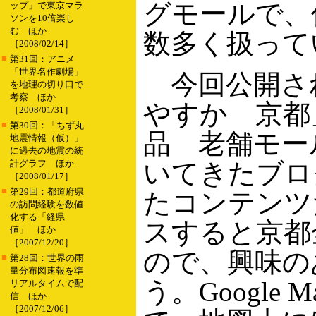
グモールで、
ップ」で東京マラ
ソンを10倍楽し
む ほか
数多く扱って
［2008/02/14］
■
第31回：アニメ
「世界名作劇場」
今回公開さ
を地理の切り口で
考察 ほか
やすか 京都
［2008/01/31］
■
第30回：「ちず丸
品 老舗モー
地震情報（仮）」
に過去の地震の統
計グラフ ほか
いてきたブロ
［2008/01/17］
■
第29回：都道府県
たコンテンツ
の訪問経験を数値
化する「経県
スすると京都
値」 ほか
［2007/12/20］
ので、興味の
■
第28回：世界の雨
量分布図速報を準
う。Google
リアルタイムで配
信 ほか
［2007/12/06］