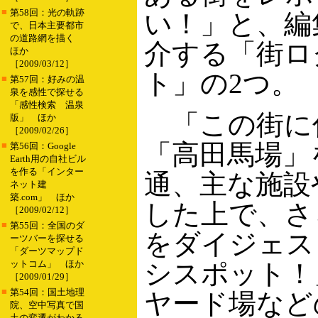
■
第58回：光の軌跡
い！」と、編
で、日本主要都市
の道路網を描く
介する「街ロ
ほか
［2009/03/12］
ト」の2つ。
■
第57回：好みの温
泉を感性で探せる
「感性検索 温泉
「この街に住
版」 ほか
［2009/02/26］
「高田馬場」
■
第56回：Google
Earth用の自社ビル
を作る「インター
通、主な施設
ネット建
築.com」 ほか
した上で、さ
［2009/02/12］
■
第55回：全国のダ
をダイジェス
ーツバーを探せる
「ダーツマップド
ットコム」 ほか
シスポット！
［2009/01/29］
■
第54回：国土地理
ヤード場など
院、空中写真で国
土の変遷がわかる