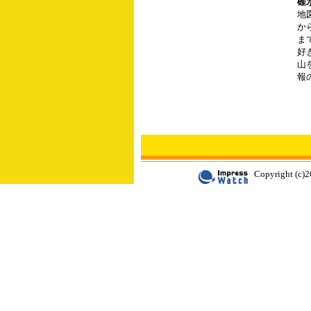
碓
地
か
ま
好
山
報
Copyright (c)2