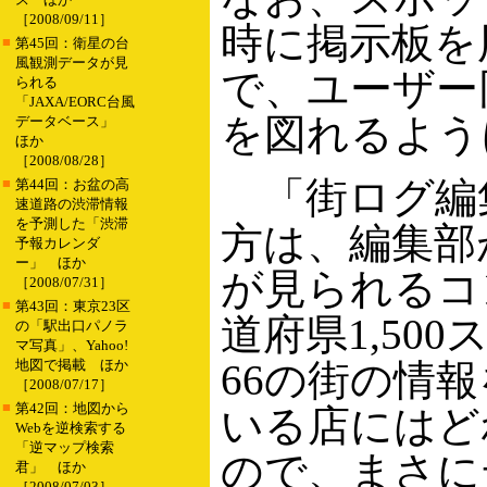
［2008/09/11］
時に掲示板を
■
第45回：衛星の台
風観測データが見
で、ユーザー
られる
「JAXA/EORC台風
を図れるよう
データベース」
ほか
［2008/08/28］
「街ログ編
■
第44回：お盆の高
速道路の渋滞情報
を予測した「渋滞
方は、編集部
予報カレンダ
ー」 ほか
が見られるコ
［2008/07/31］
■
第43回：東京23区
道府県1,50
の「駅出口パノラ
マ写真」、Yahoo!
地図で掲載 ほか
66の街の情
［2008/07/17］
■
第42回：地図から
いる店にはど
Webを逆検索する
「逆マップ検索
ので、まさに
君」 ほか
［2008/07/03］