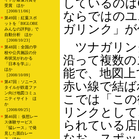
しているのはGo
受賞 ほか
［2008/11/06］
ならではのユ
■
第49回：紅葉スポ
ットを「BIGLOBE
ガリンク」が
みんなの評判β」で
自動分析 ほか
［2008/10/23］
ツナガリン
■
第48回：全国の学
校や公共施設の分
沿って複数の
布状況がわかる
「日本を学ぶ」
能で、地図上
ほか
［2008/10/09］
■
第47回：ソニース
赤い線で結ば
タイルが鉄道ファ
ン向け地図コミュ
こでは「この
ニティサイト ほ
か
リンクとして
［2008/09/25］
■
第46回： 仮想レー
られている店
ス体験サービス
「猛レース」で発
見した面白レー
なお、スポッ
ス ほか