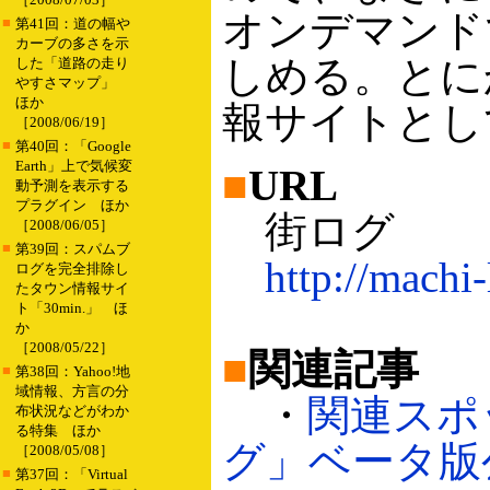
オンデマンド
■
第41回：道の幅や
カーブの多さを示
しめる。とに
した「道路の走り
やすさマップ」
ほか
報サイトとし
［2008/06/19］
■
第40回：「Google
Earth」上で気候変
■
URL
動予測を表示する
プラグイン ほか
街ログ
［2008/06/05］
■
第39回：スパムブ
http://machi-
ログを完全排除し
たタウン情報サイ
ト「30min.」 ほ
か
［2008/05/22］
■
関連記事
■
第38回：Yahoo!地
域情報、方言の分
・
関連スポ
布状況などがわか
る特集 ほか
グ」ベータ版公開
［2008/05/08］
■
第37回：「Virtual