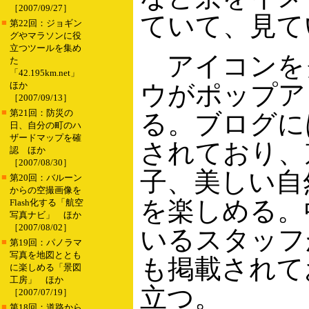
［2007/09/27］
ていて、見て
■
第22回：ジョギン
グやマラソンに役
立つツールを集め
アイコンを
た
「42.195km.net」
ほか
ウがポップア
［2007/09/13］
■
第21回：防災の
る。ブログに
日、自分の町のハ
ザードマップを確
されており、
認 ほか
［2007/08/30］
子、美しい自
■
第20回：バルーン
からの空撮画像を
を楽しめる。
Flash化する「航空
写真ナビ」 ほか
［2007/08/02］
いるスタッフ
■
第19回：パノラマ
写真を地図ととも
も掲載されて
に楽しめる「景図
工房」 ほか
立つ。
［2007/07/19］
■
第18回：道路から