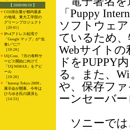
電子署名を
【 2009/06/10 】
「Puppy Int
■
CO2排出量が都内最多
の地域、東大工学部の
ソフトウェア「P
グリーンプロジェクト
［20:01］
■
ているため、
IPv4アドレス枯渇で
「Google マップ」が“虫
食い”に!?
Webサイト
［19:29］
■
UQ Com、7月の有料サ
ドをPUPP
ービス開始に向けて
「UQ WiMAX」をアピ
る。また、Wi
ール
［19:20］
や、保存ファ
■
「Interop Tokyo 2009」
展示会が開幕、今年は
ひろゆき氏の講演も
ーンセーバー
［14:53］
ソニーでは