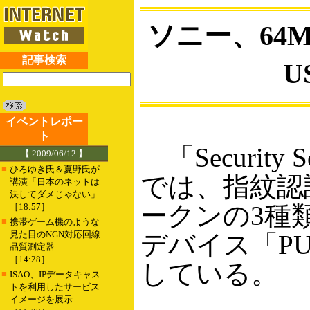
ソニー、64
記事検索
U
イベントレポー
ト
「Security
【 2009/06/12 】
■
ひろゆき氏＆夏野氏が
では、指紋認証
講演「日本のネットは
決してダメじゃない」
ークンの3種
［18:57］
■
携帯ゲーム機のような
見た目のNGN対応回線
デバイス「PUP
品質測定器
［14:28］
している。
■
ISAO、IPデータキャス
トを利用したサービス
イメージを展示