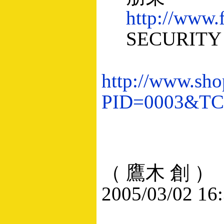
http://www.f
SECURITY 
http://www.sho
PID=0003&T
（ 鷹木 創 ）
2005/03/02 16