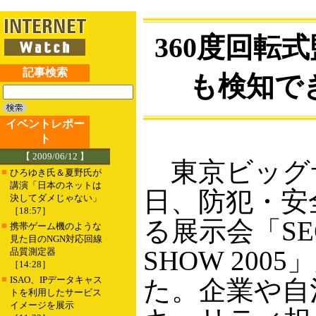
360度回転
記事検索
も検知で
イベントレポー
ト
【 2009/06/12 】
東京ビッグ
■
ひろゆき氏＆夏野氏が
講演「日本のネットは
日、防犯・安
決してダメじゃない」
［18:57］
る展示会「SEC
■
携帯ゲーム機のような
見た目のNGN対応回線
SHOW 200
品質測定器
［14:28］
■
ISAO、IPデータキャス
た。企業や自
トを利用したサービス
イメージを展示