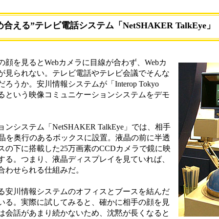
合える”テレビ電話システム「NetSHAKER TalkEye」
顔を見るとWebカメラに目線が合わず、Webカ
が見られない。テレビ電話やテレビ会議でそんな
か。安川情報システムが「Interop Tokyo
するという映像コミュニケーションシステムをデモ
テム「NetSHAKER TalkEye」では、相手
T液晶を奥行のあるボックスに設置。液晶の前に半透
の下に搭載した25万画素のCCDカメラで鏡に映
する。つまり、液晶ディスプレイを見ていれば、
合わせられる仕組みだ。
る安川情報システムのオフィスとブースを結んだ
いる。実際に試してみると、確かに相手の顔を見
は会話があまり続かないため、沈黙が長くなると