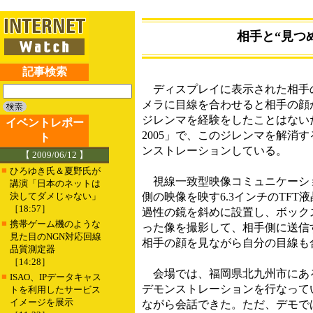
相手と“見つめ
記事検索
ディスプレイに表示された相手の
メラに目線を合わせると相手の顔
ジレンマを経験をしたことはないだろう
イベントレポー
2005」で、このジレンマを解消
ト
ンストレーションしている。
【 2009/06/12 】
■
ひろゆき氏＆夏野氏が
視線一致型映像コミュニケーションシス
講演「日本のネットは
決してダメじゃない」
側の映像を映す6.3インチのTF
［18:57］
過性の鏡を斜めに設置し、ボックス
■
携帯ゲーム機のような
った像を撮影して、相手側に送信
見た目のNGN対応回線
相手の顔を見ながら自分の目線も
品質測定器
［14:28］
会場では、福岡県北九州市にあ
■
ISAO、IPデータキャス
デモンストレーションを行なって
トを利用したサービス
イメージを展示
ながら会話できた。ただ、デモで