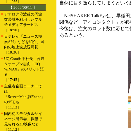
［11:33］
自然に目を逸らしてしまうという
【 2009/06/11 】
■
アナログ停波後の周波
NetSHAKER TalkEye
数帯域を利用したマル
関係など「アイコンタクト」が必要
チメディアサービス
今後は、注文のロット数に応じて
［18:50］
あるという。
■
日テレが「ニュース検
索API」などを紹介、国
内の地上波放送局初
［18:36］
■
UQ Com田中社長、高速
＆オープン志向「UQ
WiMAX」のメリット語
る
［17:45］
■
主催者企画コーナーで
は
「ServersMan@iPhone」
のデモも
［11:13］
■
国内初のデジタルサイ
ネージ展示会、裸眼で
見られる3D映像など
［11:12］