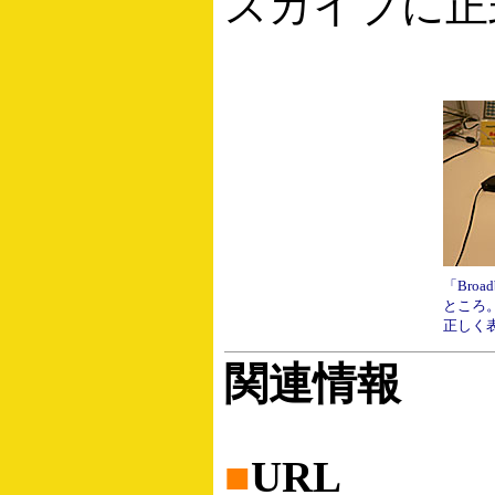
スカイプに正
「Broa
ところ
正しく
関連情報
■
URL