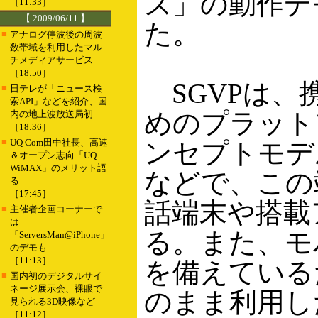
ズ」の動作デ
［11:33］
【 2009/06/11 】
た。
■
アナログ停波後の周波
数帯域を利用したマル
チメディアサービス
［18:50］
SGVPは、
■
日テレが「ニュース検
索API」などを紹介、国
めのプラットフォ
内の地上波放送局初
［18:36］
■
UQ Com田中社長、高速
ンセプトモデ
＆オープン志向「UQ
WiMAX」のメリット語
などで、この
る
［17:45］
話端末や搭載
■
主催者企画コーナーで
は
る。また、モ
「ServersMan@iPhone」
のデモも
［11:13］
を備えている
■
国内初のデジタルサイ
ネージ展示会、裸眼で
のまま利用し
見られる3D映像など
［11:12］