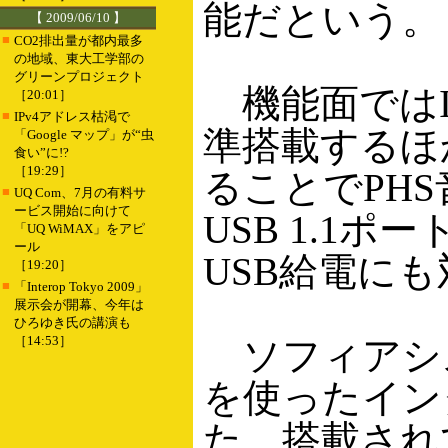
能だという。
【 2009/06/10 】
■
CO2排出量が都内最多
の地域、東大工学部の
グリーンプロジェクト
機能面ではIEE
［20:01］
■
IPv4アドレス枯渇で
準搭載するほ
「Google マップ」が“虫
食い”に!?
［19:29］
ることでPH
■
UQ Com、7月の有料サ
ービス開始に向けて
USB 1.1ポ
「UQ WiMAX」をアピ
ール
USB給電に
［19:20］
■
「Interop Tokyo 2009」
展示会が開幕、今年は
ひろゆき氏の講演も
［14:53］
ソフィアシス
を使ったイン
た。搭載されてい