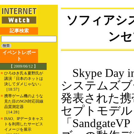
ソフィアシ
記事検索
ンセ
イベントレポー
ト
【 2009/06/12 】
Skype Day 
■
ひろゆき氏＆夏野氏が
講演「日本のネットは
システムズブ
決してダメじゃない」
［18:57］
発表された携
■
携帯ゲーム機のような
見た目のNGN対応回線
セプトモデル
品質測定器
［14:28］
■
ISAO、IPデータキャス
「Sandgate
トを利用したサービス
イメージを展示