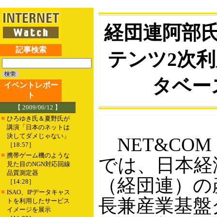
経団連阿部氏
記事検索
テンツ2次
タベー
イベントレポー
ト
【 2009/06/12 】
■
ひろゆき氏＆夏野氏が
講演「日本のネットは
決してダメじゃない」
NET&COM 
［18:57］
■
携帯ゲーム機のような
では、日本経
見た目のNGN対応回線
品質測定器
（経団連）の
［14:28］
■
ISAO、IPデータキャス
長兼産業基盤
トを利用したサービス
イメージを展示