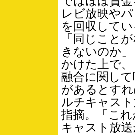
ではほぼ資金
レビ放映やパ
を回収してい
「同じことが
きないのか」
かけた上で、
融合に関して
があるとすれ
ルチキャスト
指摘。「これ
キャスト放送