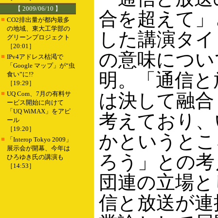
【 2009/06/10 】
合を超えて」
■
CO2排出量が都内最多
の地域、東大工学部の
した講演タイ
グリーンプロジェクト
［20:01］
の意味につい
■
IPv4アドレス枯渇で
「Google マップ」が“虫
明。「通信と
食い”に!?
［19:29］
■
UQ Com、7月の有料サ
は決して融合
ービス開始に向けて
「UQ WiMAX」をアピ
考えており、
ール
［19:20］
かというとこ
■
「Interop Tokyo 2009」
展示会が開幕、今年は
ろう」との考
ひろゆき氏の講演も
［14:53］
団連の立場と
信と放送が連