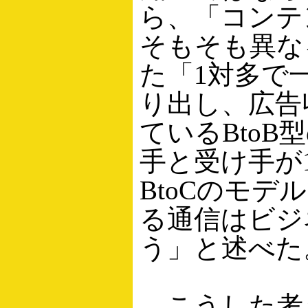
ら、「コンテ
そもそも異な
た「1対多で
り出し、広告
ているBtoB
手と受け手が
BtoCのモデ
る通信はビジ
う」と述べた
こうした考