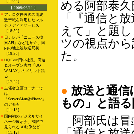
［11:33］
める阿部泰久
【 2009/06/11 】
「『通信と放
■
アナログ停波後の周波
数帯域を利用したマル
チメディアサービス
えて」と題し
［18:50］
■
日テレが「ニュース検
ツの視点から
索API」などを紹介、国
内の地上波放送局初
た。
［18:36］
■
UQ Com田中社長、高速
＆オープン志向「UQ
WiMAX」のメリット語
る
［17:45］
●
放送と通信
■
主催者企画コーナーで
は
「ServersMan@iPhone」
もの」と語る
のデモも
［11:13］
■
国内初のデジタルサイ
阿部氏は冒
ネージ展示会、裸眼で
見られる3D映像など
「通信と放送
［11:12］