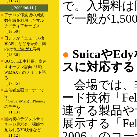
［11:33］
で。入場料は
【 2009/06/11 】
で一般が1,50
■
アナログ停波後の周波
数帯域を利用したマル
チメディアサービス
［18:50］
■
日テレが「ニュース検
索API」などを紹介、国
内の地上波放送局初
●
SuicaやE
［18:36］
■
UQ Com田中社長、高速
スに対応する
＆オープン志向「UQ
WiMAX」のメリット語
る
会場では、非
［17:45］
■
主催者企画コーナーで
ード技術「Fel
は
「ServersMan@iPhone」
連する製品や
のデモも
［11:13］
■
国内初のデジタルサイ
展示する「FeliC
ネージ展示会、裸眼で
見られる3D映像など
2006」のコ
［11:12］