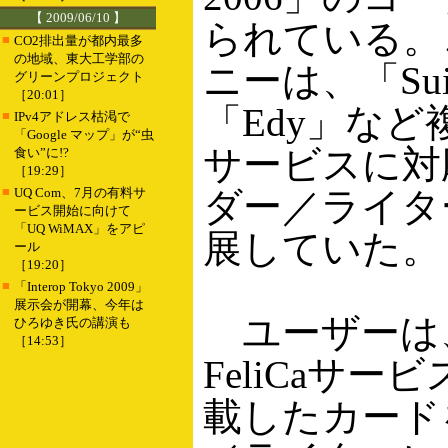
【 2009/06/10 】
られている。
■
CO2排出量が都内最多
の地域、東大工学部の
ニーは、「Sui
グリーンプロジェクト
［20:01］
「Edy」など複
■
IPv4アドレス枯渇で
「Google マップ」が“虫
サービスに対
食い”に!?
［19:29］
■
UQ Com、7月の有料サ
ダー／ライタ
ービス開始に向けて
「UQ WiMAX」をアピ
展していた。
ール
［19:20］
■
「Interop Tokyo 2009」
展示会が開幕、今年は
ユーザーは
ひろゆき氏の講演も
［14:53］
FeliCaサー
載したカード