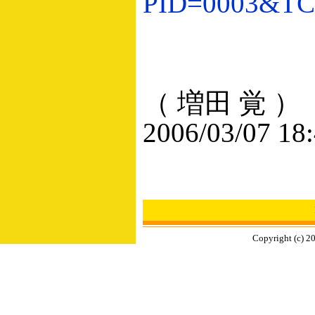
PID=0003&TC
（ 増田 覚 ）
2006/03/07 18
Copyright (c) 2