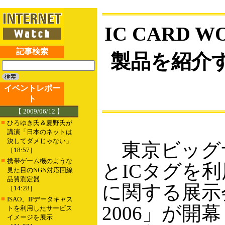
IC CARD W
記事検索
製品を紹介する
イベントレポー
ト
【 2009/06/12 】
■
ひろゆき氏＆夏野氏が
講演「日本のネットは
決してダメじゃない」
東京ビッグサ
［18:57］
■
携帯ゲーム機のような
とICタグを
見た目のNGN対応回線
品質測定器
に関する展示会「
［14:28］
■
ISAO、IPデータキャス
2006」が開
トを利用したサービス
イメージを展示