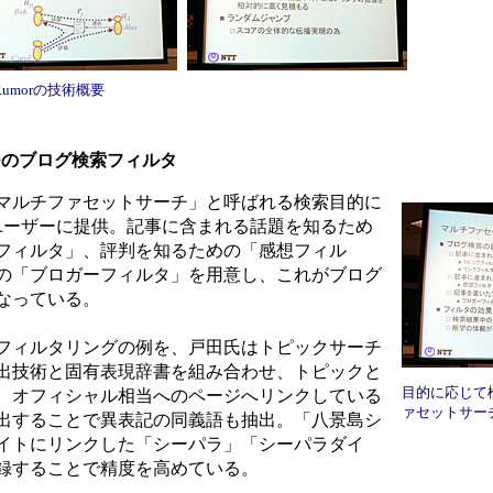
nRumorの技術概要
つのブログ検索フィルタ
マルチファセットサーチ」と呼ばれる検索目的に
ユーザーに提供。記事に含まれる話題を知るため
フィルタ」、評判を知るための「感想フィル
の「ブロガーフィルタ」を用意し、これがブログ
なっている。
フィルタリングの例を、戸田氏はトピックサーチ
出技術と固有表現辞書を組み合わせ、トピックと
目的に応じて
、オフィシャル相当へのページへリンクしている
ァセットサー
出することで異表記の同義語も抽出。「八景島シ
イトにリンクした「シーパラ」「シーパラダイ
録することで精度を高めている。