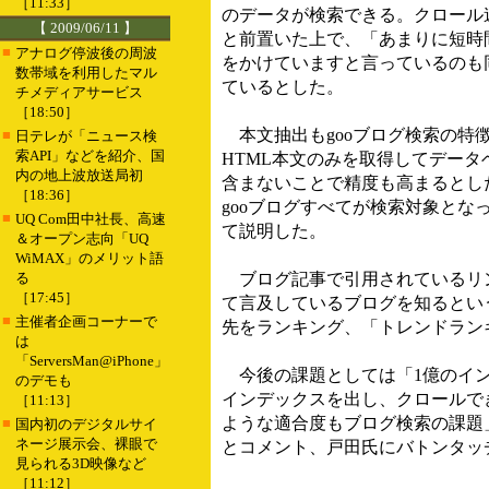
［11:33］
のデータが検索できる。クロール
【 2009/06/11 】
と前置いた上で、「あまりに短時
■
アナログ停波後の周波
をかけていますと言っているのも同
数帯域を利用したマル
ているとした。
チメディアサービス
［18:50］
本文抽出もgooブログ検索の特
■
日テレが「ニュース検
索API」などを紹介、国
HTML本文のみを取得してデー
内の地上波放送局初
含まないことで精度も高まるとした
［18:36］
gooブログすべてが検索対象とな
■
UQ Com田中社長、高速
て説明した。
＆オープン志向「UQ
WiMAX」のメリット語
る
ブログ記事で引用されているリン
［17:45］
て言及しているブログを知るとい
■
主催者企画コーナーで
先をランキング、「トレンドラン
は
「ServersMan@iPhone」
今後の課題としては「1億のイン
のデモも
インデックスを出し、クロールでき
［11:13］
ような適合度もブログ検索の課題
■
国内初のデジタルサイ
ネージ展示会、裸眼で
とコメント、戸田氏にバトンタッ
見られる3D映像など
［11:12］