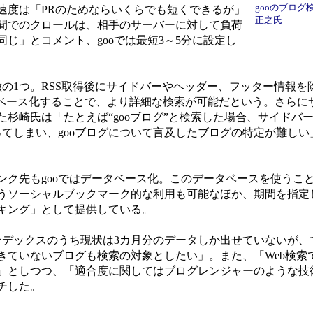
gooのブロ
速度は「PRのためならいくらでも短くできるが」
正之氏
間でのクロールは、相手のサーバーに対して負荷
じ」とコメント、gooでは最短3～5分に設定し
徴の1つ。RSS取得後にサイドバーやヘッダー、フッター情報を
タベース化することで、より詳細な検索が可能だという。さらに
杉崎氏は「たとえば“gooブログ”と検索した場合、サイドバ
ってしまい、gooブログについて言及したブログの特定が難し
ク先もgooではデータベース化。このデータベースを使うこ
うソーシャルブックマーク的な利用も可能なほか、期間を指定
キング」として提供している。
デックスのうち現状は3カ月分のデータしか出せていないが、
ていないブログも検索の対象としたい」。また、「Web検索でいう
」としつつ、「適合度に関してはブログレンジャーのような技
チした。