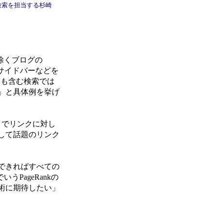
グ検索を担当する杉崎
除くブログの
サイドバーなどを
ーも含む検索では
い」と具体例を挙げ
とでリンクに対し
して話題のリンク
できればすべての
PageRankの
術に期待したい」