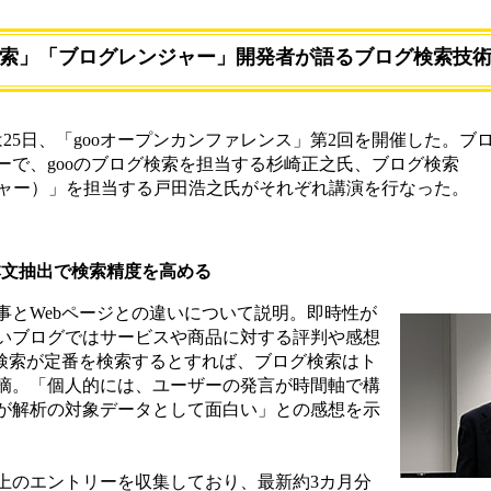
グ検索」「ブログレンジャー」開発者が語るブログ検索技
は25日、「gooオープンカンファレンス」第2回を開催した。ブ
ーで、gooのブログ検索を担当する杉崎正之氏、ブログ検索
ンジャー）」を担当する戸田浩之氏がそれぞれ講演を行なった。
本文抽出で検索精度を高める
とWebページとの違いについて説明。即時性が
いブログではサービスや商品に対する評判や感想
b検索が定番を検索するとすれば、ブログ検索はト
摘。「個人的には、ユーザーの発言が時間軸で構
が解析の対象データとして面白い」との感想を示
以上のエントリーを収集しており、最新約3カ月分