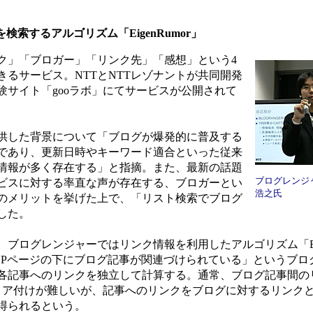
索するアルゴリズム「EigenRumor」
」「ブロガー」「リンク先」「感想」という4
るサービス。NTTとNTTレゾナントが共同開発
験サイト「gooラボ」にてサービスが公開されて
供した背景について「ブログが爆発的に普及する
であり、更新日時やキーワード適合といった従来
情報が多く存在する」と指摘。また、最新の話題
ブログレンジ
ビスに対する率直な声が存在する、ブロガーとい
浩之氏
のメリットを挙げた上で、「リスト検索でブログ
した。
ログレンジャーではリンク情報を利用したアルゴリズム「Eige
OPページの下にブログ記事が関連づけられている」というブロ
各記事へのリンクを独立して計算する。通常、ブログ記事間の
コア付けが難しいが、記事へのリンクをブログに対するリンク
得られるという。