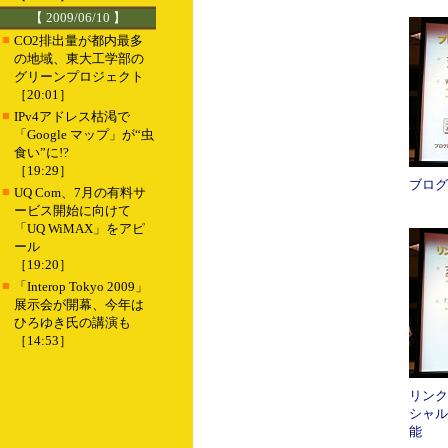
【 2009/06/10 】
■
CO2排出量が都内最多
の地域、東大工学部の
グリーンプロジェクト
［20:01］
■
IPv4アドレス枯渇で
「Google マップ」が“虫
食い”に!?
［19:29］
ブログ
■
UQ Com、7月の有料サ
ービス開始に向けて
「UQ WiMAX」をアピ
ール
［19:20］
■
「Interop Tokyo 2009」
展示会が開幕、今年は
ひろゆき氏の講演も
［14:53］
リンク
シャル
能