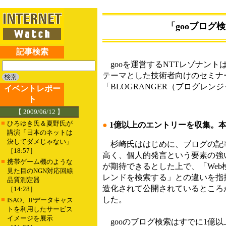
「gooブロ
記事検索
gooを運営するNTTレゾナント
テーマとした技術者向けのセミナ
「BLOGRANGER（ブログレ
イベントレポー
ト
【 2009/06/12 】
■
ひろゆき氏＆夏野氏が
●
1億以上のエントリーを収集。
講演「日本のネットは
決してダメじゃない」
杉崎氏ははじめに、ブログの記事
［18:57］
高く、個人的発言という要素の強
■
携帯ゲーム機のような
が期待できるとした上で、「We
見た目のNGN対応回線
レンドを検索する」との違いを指
品質測定器
造化されて公開されているところ
［14:28］
した。
■
ISAO、IPデータキャス
トを利用したサービス
イメージを展示
gooのブログ検索はすでに1億