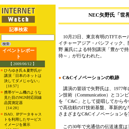
NEC矢野氏「世
記事検索
10月23日、東京有明のTFTホールにて開催
イチャーアジア・パシフィック、開催
野 薫氏による特別講演「豊かで持
イベントレポー
待～」が行なわれた。
ト
【 2009/06/12 】
■
ひろゆき氏＆夏野氏が
講演「日本のネットは
●
C&Cイノベーションの軌跡
決してダメじゃない」
［18:57］
講演の冒頭で矢野氏は、1977年
■
携帯ゲーム機のような
ン技術（Communication）と
見た目のNGN対応回線
を「C&C」として提唱してから今
品質測定器
で高信頼のIT技術基盤、革新的
［14:28］
さまざまなC&Cイノベーション
■
ISAO、IPデータキャス
トを利用したサービス
イメージを展示
この30年で光通信の伝送速度は35