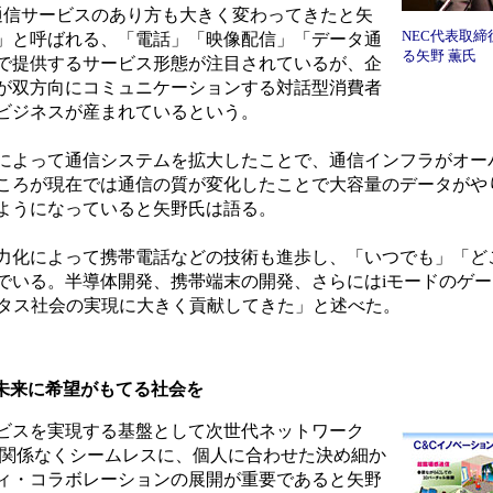
通信サービスのあり方も大きく変わってきたと矢
NEC代表取
」と呼ばれる、「電話」「映像配信」「データ通
る矢野 薫氏
線で提供するサービス形態が注目されているが、企
が双方向にコミュニケーションする対話型消費者
ビジネスが産まれているという。
争によって通信システムを拡大したことで、通信インフラがオー
ころが現在では通信の質が変化したことで大容量のデータがや
ようになっていると矢野氏は語る。
力化によって携帯電話などの技術も進歩し、「いつでも」「ど
でいる。半導体開発、携帯端末の開発、さらにはiモードのゲ
キタス社会の実現に大きく貢献してきた」と述べた。
未来に希望がもてる社会を
ビスを実現する基盤として次世代ネットワーク
に関係なくシームレスに、個人に合わせた決め細か
ィ・コラボレーションの展開が重要であると矢野