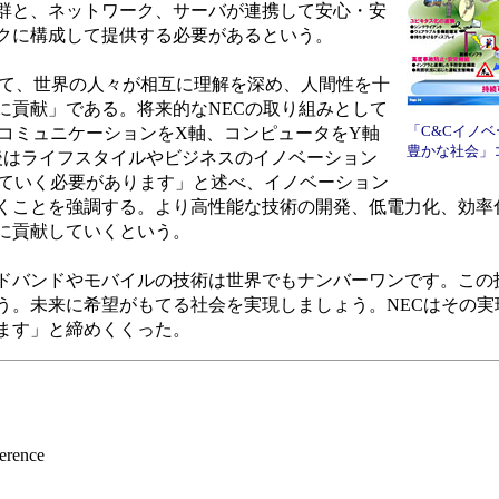
群と、ネットワーク、サーバが連携して安心・安
クに構成して提供する必要があるという。
して、世界の人々が相互に理解を深め、人間性を十
に貢献」である。将来的なNECの取り組みとして
「C&Cイノ
はコミュニケーションをX軸、コンピュータをY軸
豊かな社会」
後はライフスタイルやビジネスのイノベーション
していく必要があります」と述べ、イノベーション
くことを強調する。より高性能な技術の開発、低電力化、効率
に貢献していくという。
バンドやモバイルの技術は世界でもナンバーワンです。この
う。未来に希望がもてる社会を実現しましょう。NECはその実
ます」と締めくくった。
erence