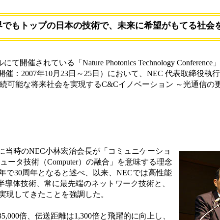
界でもトップの日本の技術で、未来に希望がもてる社会
されている「Nature Photonics Technology Conferen
：2007年10月23日～25日）において、NEC 代表取締役
続可能な将来社会を実現するC&Cイノベーション ～光通信の
に当時のNEC小林宏治会長が「コミュニケーショ
コンピュータ技術（Computer）の融合」を意味する理念
年で30周年となると述べ、以来、NECでは高性能
な半導体技術、常に最先端のネットワーク技術と、
を実現してきたことを強調した。
,000倍、伝送距離は1,300倍と飛躍的に向上し、