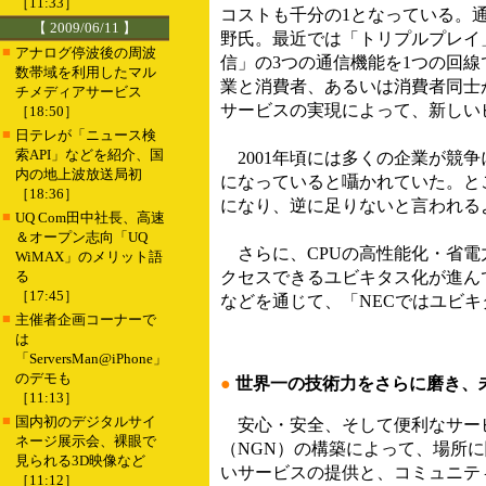
［11:33］
コストも千分の1となっている。
【 2009/06/11 】
野氏。最近では「トリプルプレイ
■
アナログ停波後の周波
信」の3つの通信機能を1つの回
数帯域を利用したマル
業と消費者、あるいは消費者同士
チメディアサービス
サービスの実現によって、新しい
［18:50］
■
日テレが「ニュース検
索API」などを紹介、国
2001年頃には多くの企業が競
内の地上波放送局初
になっていると囁かれていた。と
［18:36］
になり、逆に足りないと言われる
■
UQ Com田中社長、高速
＆オープン志向「UQ
さらに、CPUの高性能化・省電
WiMAX」のメリット語
る
クセスできるユビキタス化が進ん
［17:45］
などを通じて、「NECではユビ
■
主催者企画コーナーで
は
「ServersMan@iPhone」
のデモも
●
世界一の技術力をさらに磨き、
［11:13］
■
国内初のデジタルサイ
安心・安全、そして便利なサー
ネージ展示会、裸眼で
（NGN）の構築によって、場所
見られる3D映像など
いサービスの提供と、コミュニテ
［11:12］