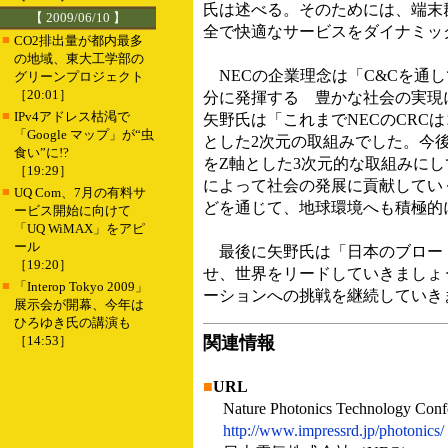
氏は述べる。そのためには、端末
【 2009/06/10 】
全で快適なサービスをダイナミッ
■
CO2排出量が都内最多
の地域、東大工学部の
NECの企業理念は「C&Cを通
グリーンプロジェクト
［20:01］
分に発揮する 豊かな社会の実現
■
IPv4アドレス枯渇で
矢野氏は「これまでNECのCRC
「Google マップ」が“虫
とした2次元の取組みでした。今
食い”に!?
をZ軸とした3次元的な取組みに
［19:29］
によって社会の発展に貢献してい
■
UQ Com、7月の有料サ
どを通じて、地球環境へも積極的
ービス開始に向けて
「UQ WiMAX」をアピ
ール
最後に矢野氏は「日本のブロード
［19:20］
せ、世界をリードしていきましょ
■
「Interop Tokyo 2009」
ーションへの挑戦を継続していき
展示会が開幕、今年は
ひろゆき氏の講演も
［14:53］
関連情報
■
URL
Nature Photonics Technology Conf
http://www.impressrd.jp/photonics/