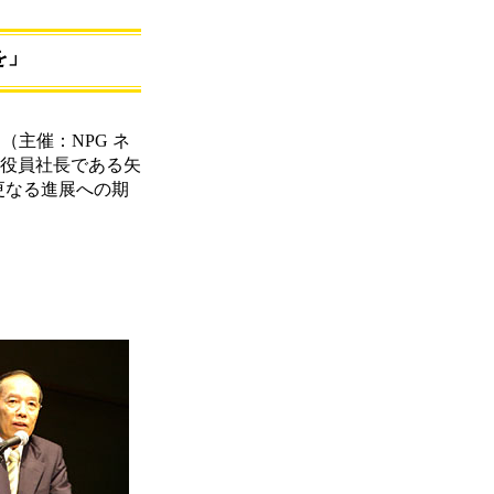
を」
ce」（主催：NPG ネ
執行役員社長である矢
更なる進展への期