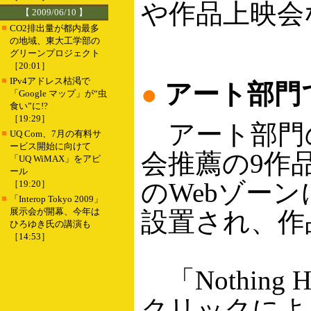
や作品上映会
【 2009/06/10 】
■
CO2排出量が都内最多
の地域、東大工学部の
グリーンプロジェクト
［20:01］
■
IPv4アドレス枯渇で
●
アート部門
「Google マップ」が“虫
食い”に!?
［19:29］
アート部門の
■
UQ Com、7月の有料サ
ービス開始に向けて
会推薦の9作
「UQ WiMAX」をアピ
ール
のWebゾーン
［19:20］
■
「Interop Tokyo 2009」
展示会が開幕、今年は
設置され、作
ひろゆき氏の講演も
［14:53］
「Nothing
クリックによ