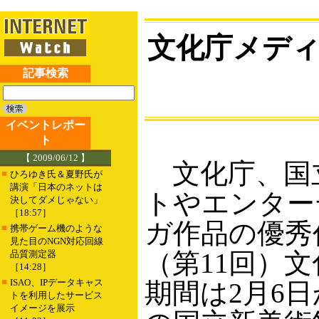
文化庁メディ
記事検索
イベントレポー
ト
【 2009/06/12 】
文化庁、国立
■
ひろゆき氏＆夏野氏が
講演「日本のネットは
トやエンター
決してダメじゃない」
［18:57］
ガ作品の優秀
■
携帯ゲーム機のような
見た目のNGN対応回線
（第11回）
品質測定器
［14:28］
■
ISAO、IPデータキャス
期間は2月6
トを利用したサービス
イメージを展示