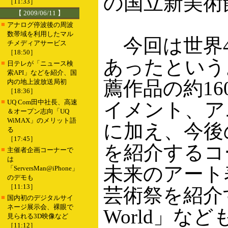
の国立新美術
［11:33］
【 2009/06/11 】
■
アナログ停波後の周波
数帯域を利用したマル
今回は世界4
チメディアサービス
［18:50］
あったという
■
日テレが「ニュース検
索API」などを紹介、国
薦作品の約1
内の地上波放送局初
［18:36］
■
UQ Com田中社長、高速
イメント、ア
＆オープン志向「UQ
WiMAX」のメリット語
に加え、今後
る
［17:45］
を紹介するコ
■
主催者企画コーナーで
は
未来のアート
「ServersMan@iPhone」
のデモも
［11:13］
芸術祭を紹介するコ
■
国内初のデジタルサイ
ネージ展示会、裸眼で
World」
見られる3D映像など
［11:12］