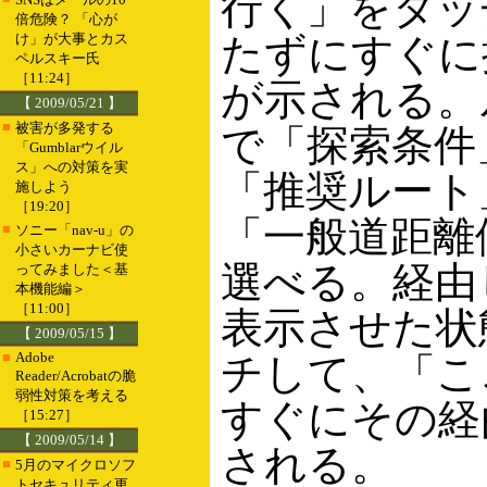
行く」をタッ
倍危険？ 「心が
け」が大事とカス
たずにすぐに
ペルスキー氏
［11:24］
が示される。
【 2009/05/21 】
■
被害が多発する
で「探索条件
「Gumblarウイル
ス」への対策を実
「推奨ルート
施しよう
［19:20］
「一般道距離
■
ソニー「nav-u」の
小さいカーナビ使
選べる。経由
ってみました＜基
本機能編＞
［11:00］
表示させた状
【 2009/05/15 】
■
Adobe
チして、「こ
Reader/Acrobatの脆
弱性対策を考える
すぐにその経
［15:27］
【 2009/05/14 】
される。
■
5月のマイクロソフ
トセキュリティ更