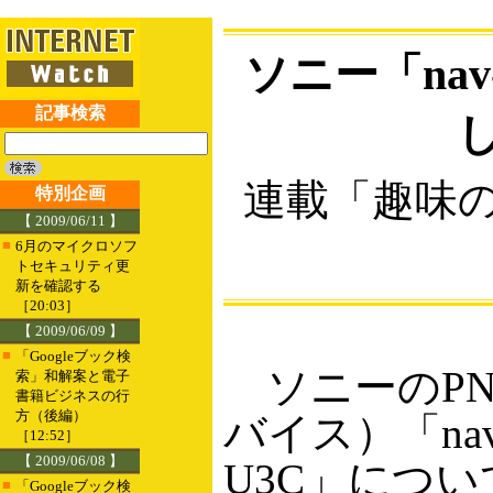
ソニー「na
記事検索
連載「趣味
特別企画
【 2009/06/11 】
■
6月のマイクロソフ
トセキュリティ更
新を確認する
［20:03］
【 2009/06/09 】
■
「Googleブック検
ソニーのPN
索」和解案と電子
書籍ビジネスの行
方（後編）
バイス）「na
［12:52］
【 2009/06/08 】
U3C」につ
■
「Googleブック検