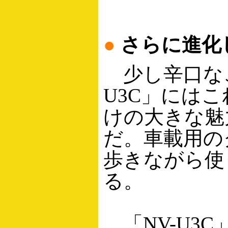
●
さらに進化
少し辛口なこ
U3C」には
けの大きな魅
だ。車載用の
歩きながら使
る。
「NV-U3