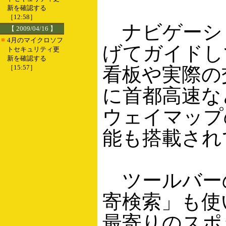
新を確認する
［12:58］
ナビゲーシ
【 2009/04/16 】
■
4月のマイクロソフ
げてガイドし
トセキュリティ更
新を確認する
［15:57］
看板や実際の
に首都高速な
ウェイマップ
能も搭載され
ツールバー
寄検索」も使
最寄りのスポ