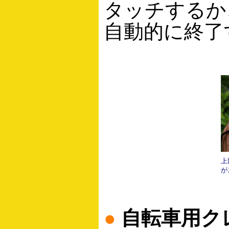
タッチするか
自動的に終了
上
が
●
自転車用ク