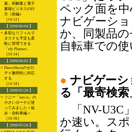
索」和解案と電子
ペック面を中
書籍ビジネスの行
方（前編）
ナビゲーショ
［14:12］
【 2009/06/04 】
か、同製品の
■
多彩なリフィルで
タスクも予定も柔
自転車での使
軟に管理できる
「xfy Planner」
［10:54］
【 2009/06/02 】
■
DirectShowのゼロ
デイ脆弱性に対応
●
ナビゲーシ
する
［14:18］
る「最寄検索
【 2009/05/28 】
■
ソニー「nav-u」の
小さいカーナビ使
「NV-U3
ってみました＜徒
歩・自転車編＞
か速い。スポ
［10:56］
【 2009/05/26 】
■
SNSはメールの10