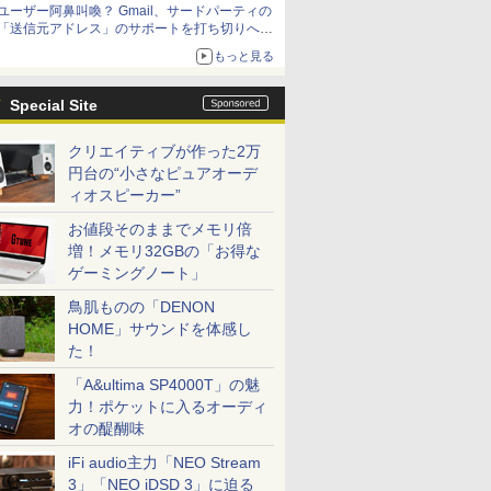
ユーザー阿鼻叫喚？ Gmail、サードパーティの
「送信元アドレス」のサポートを打ち切りへ
【やじうまWatch】
もっと見る
Special Site
クリエイティブが作った2万
円台の“小さなピュアオーデ
ィオスピーカー”
お値段そのままでメモリ倍
増！メモリ32GBの「お得な
ゲーミングノート」
鳥肌ものの「DENON
HOME」サウンドを体感し
た！
「A&ultima SP4000T」の魅
力！ポケットに入るオーディ
オの醍醐味
iFi audio主力「NEO Stream
3」「NEO iDSD 3」に迫る