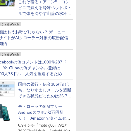
これぞ着るエアコン!! コン
ビニで買える冷凍ペットボト
ルで体を冷やす山善の水冷ベ
ストがロードバイクにちょう
じうまWatch
どいい【ぼっち・ざ・ろー
ど！その14】
類はもうお呼びじゃない？ 米ニュー
サイトがAIクローラー対象の広告配信
開始
じうまWatch
acebookの偽コメントは1000件287ド
、YouTubeの偽チャンネル登録は
000人78ドル…人気を捏造するための
格リストが公開中
国内の銀行・信金386行のう
ち、なりすましメールを遮断
できる状態だったのは26.7％
にとどまる～GMOブランド
モトローラのSIMフリー
セキュリティ調査
Androidスマホが2万円切
り！ Amazonでタイムセー
ル
6.9インチ「moto g06」が1万