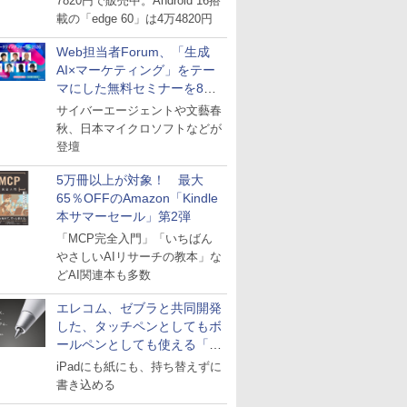
7820円で販売中。Android 16搭
載の「edge 60」は4万4820円
Web担当者Forum、「生成
AI×マーケティング」をテー
マにした無料セミナーを8月
27日にオンライン開催
サイバーエージェントや文藝春
秋、日本マイクロソフトなどが
登壇
5万冊以上が対象！ 最大
65％OFFのAmazon「Kindle
本サマーセール」第2弾
「MCP完全入門」「いちばん
やさしいAIリサーチの教本」な
どAI関連本も多数
エレコム、ゼブラと共同開発
した、タッチペンとしてもボ
ールペンとしても使える「ス
タイラスツーウェイ」発売
iPadにも紙にも、持ち替えずに
書き込める