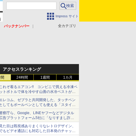
Impress サイト
全カテゴリ
バックナンバー
アクセスランキング
時間
24時間
1週間
1カ月
これぞ着るエアコン!! コンビニで買える冷凍ペ
ットボトルで体を冷やす山善の水冷ベストがロ
ードバイクにちょうどいい【ぼっち・ざ・ろー
エレコム、ゼブラと共同開発した、タッチペン
ど！その14】【空いた時間でなにしてる？】
としてもボールペンとしても使える「スタイラ
スツーウェイ」発売 iPadにも紙にも、持ち替
警察庁ら、Google、LINEヤフーなどデジタル
えずに書き込める
広告プラットフォーム5社に「なりすまし詐欺
広告」対策強化を要請 著名人の写真や映像を
見た目は既視感ありまくりなレトロデザイン、
使った投資詐欺などへの対策として
でもビデオ通話にも対応した日本発のチャット
アプリが登場【やじうまWatch】