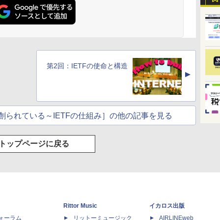
第2回：IETFの使命と構造
▲
創られている～IETFの仕組み］の他の記事を見る
トップページに戻る
Rittor Music
イカロス出版
dフォーラム
リットーミュージック
AIRLINEweb