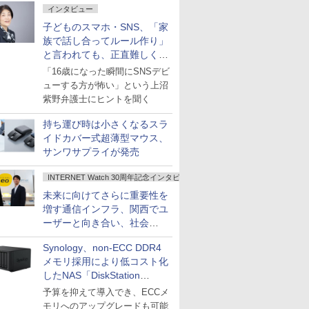
インタビュー
子どものスマホ・SNS、「家
族で話し合ってルール作り」
と言われても、正直難しくな
いですか？
「16歳になった瞬間にSNSデビ
ューする方が怖い」という上沼
紫野弁護士にヒントを聞く
持ち運び時は小さくなるスラ
イドカバー式超薄型マウス、
サンワサプライが発売
INTERNET Watch 30周年記念インタビュー
未来に向けてさらに重要性を
増す通信インフラ、関西でユ
ーザーと向き合い、社会
の“あたらしい”を起動し続け
Synology、non-ECC DDR4
る～オプテージ
メモリ採用により低コスト化
したNAS「DiskStation
neo+」シリーズ
予算を抑えて導入でき、ECCメ
モリへのアップグレードも可能