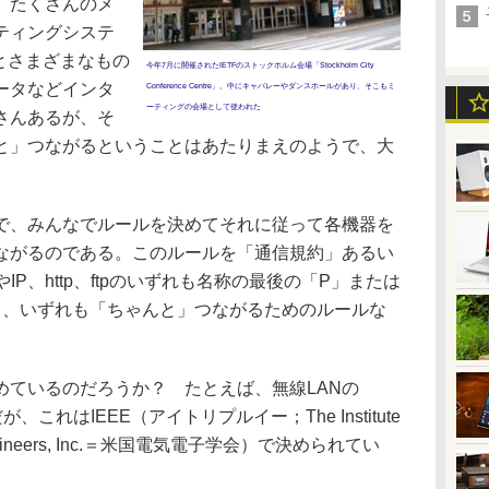
、たくさんのメ
ティングシステ
uxとさまざまなもの
今年7月に開催されたIETFのストックホルム会場「Stockholm City
ータなどインタ
Conference Centre」。中にキャバレーやダンスホールがあり、そこもミ
ーティングの会場として使われた
さんあるが、そ
と」つながるということはあたりまえのようで、大
、みんなでルールを決めてそれに従って各機器を
ながるのである。このルールを「通信規約」あるい
IP、http、ftpのいずれも名称の最後の「P」または
り、いずれも「ちゃんと」つながるためのルールな
ているのだろうか？ たとえば、無線LANの
、これはIEEE（アイトリプルイー；The Institute
onics Engineers, Inc.＝米国電気電子学会）で決められてい