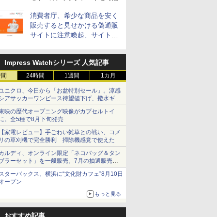
消費者庁、希少な商品を安く
販売すると見せかける偽通販
サイトに注意喚起、サイト名
とドメイン名を公表
Impress Watchシリーズ 人気記事
時間
24時間
1週間
1カ月
ユニクロ、今日から「お盆特別セール」。涼感
シアサッカーワンピース待望値下げ、撥水ギア
ショーツは1990円に
東映の歴代オープニング映像がカプセルトイ
に。全5種で8月下旬発売
【家電レビュー】手ごわい雑草との戦い、コメ
リの草刈機で完全勝利 掃除機感覚で使えた
カルディ、オンライン限定「ネコバッグ＆タン
ブラーセット」を一般販売。7月の抽選販売の
当選無効分
スターバックス、横浜に“文化財カフェ”8月10日
オープン
もっと見る
おすすめ記事