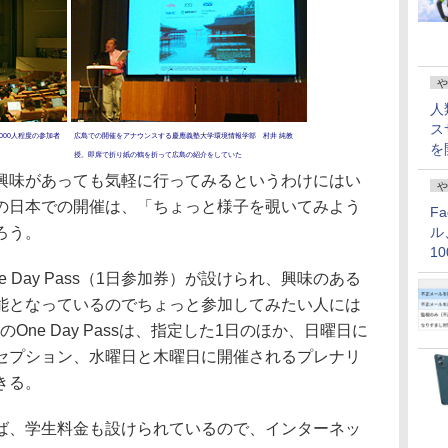
や
人
ス
000人程度の参加者
広島での開催をアナウンスする慶應義塾大学環境情報学部 村井 純教
を
授。即席で折り紙の鶴を折って広島の紹介をしていた
味があっても気軽に行ってみるというわけにはい
や
の日本での開催は、「ちょっと様子を覗いてみよう
F
ろう。
ル
1
価
Day Pass（1日参加券）が設けられ、興味のある
能となっているのでちょっと参加してみたい人には
。このOne Day Passは、指定した1日のほか、日曜日に
セプション、水曜日と木曜日に開催されるプレナリ
きる。
、学生料金も設けられているので、インターネッ