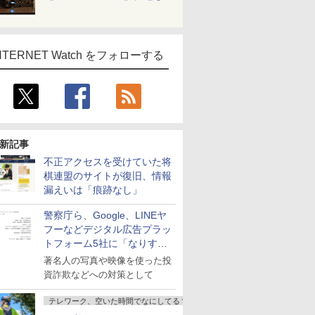
NTERNET Watch をフォローする
新記事
不正アクセスを受けていた将
棋連盟のサイトが復旧、情報
漏えいは「痕跡なし」
警察庁ら、Google、LINEヤ
フーなどデジタル広告プラッ
トフォーム5社に「なりすま
し詐欺広告」対策強化を要請
著名人の写真や映像を使った投
資詐欺などへの対策として
テレワーク、空いた時間でなにしてる？