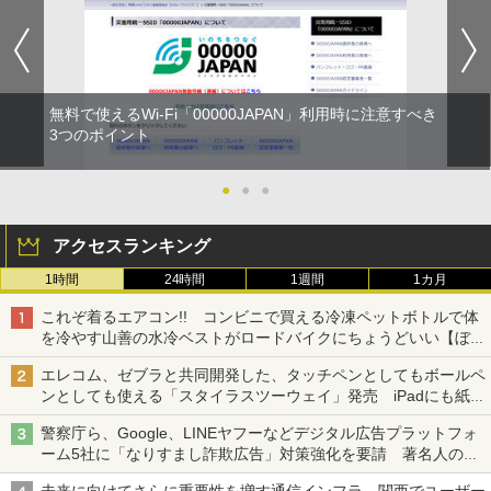
無料で使えるWi-Fi「00000JAPAN」利用時に注意すべき
3つのポイント
●
●
●
アクセスランキング
1時間
24時間
1週間
1カ月
これぞ着るエアコン!! コンビニで買える冷凍ペットボトルで体
を冷やす山善の水冷ベストがロードバイクにちょうどいい【ぼっ
ち・ざ・ろーど！その14】【空いた時間でなにしてる？】
エレコム、ゼブラと共同開発した、タッチペンとしてもボールペ
ンとしても使える「スタイラスツーウェイ」発売 iPadにも紙に
も、持ち替えずに書き込める
警察庁ら、Google、LINEヤフーなどデジタル広告プラットフォ
ーム5社に「なりすまし詐欺広告」対策強化を要請 著名人の写
真や映像を使った投資詐欺などへの対策として