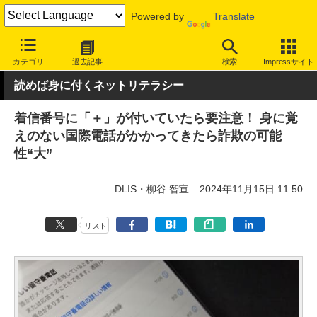
Powered by
Translate
INTERNET Watch
トピック
セキュリティ
詐欺/フィッシング
カテゴリ
過去記事
検索
Impressサイト
読めば身に付くネットリテラシー
着信番号に「＋」が付いていたら要注意！ 身に覚
えのない国際電話がかかってきたら詐欺の可能
性“大”
DLIS・柳谷 智宣
2024年11月15日 11:50
リスト