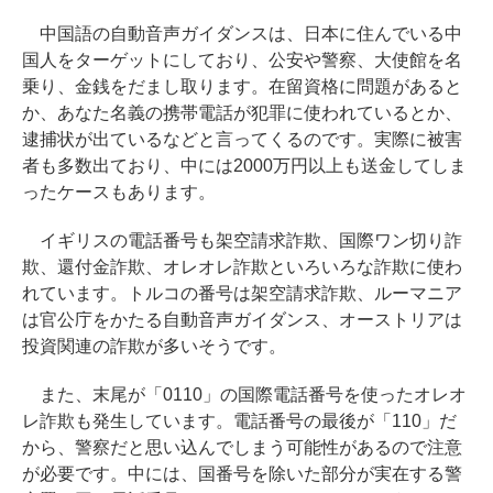
中国語の自動音声ガイダンスは、日本に住んでいる中
国人をターゲットにしており、公安や警察、大使館を名
乗り、金銭をだまし取ります。在留資格に問題があると
か、あなた名義の携帯電話が犯罪に使われているとか、
逮捕状が出ているなどと言ってくるのです。実際に被害
者も多数出ており、中には2000万円以上も送金してしま
ったケースもあります。
イギリスの電話番号も架空請求詐欺、国際ワン切り詐
欺、還付金詐欺、オレオレ詐欺といろいろな詐欺に使わ
れています。トルコの番号は架空請求詐欺、ルーマニア
は官公庁をかたる自動音声ガイダンス、オーストリアは
投資関連の詐欺が多いそうです。
また、末尾が「0110」の国際電話番号を使ったオレオ
レ詐欺も発生しています。電話番号の最後が「110」だ
から、警察だと思い込んでしまう可能性があるので注意
が必要です。中には、国番号を除いた部分が実在する警