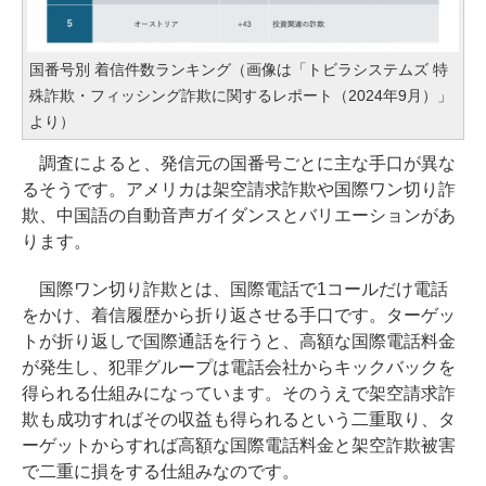
国番号別 着信件数ランキング（画像は「トビラシステムズ 特
殊詐欺・フィッシング詐欺に関するレポート（2024年9月）」
より）
調査によると、発信元の国番号ごとに主な手口が異な
るそうです。アメリカは架空請求詐欺や国際ワン切り詐
欺、中国語の自動音声ガイダンスとバリエーションがあ
ります。
国際ワン切り詐欺とは、国際電話で1コールだけ電話
をかけ、着信履歴から折り返させる手口です。ターゲッ
トが折り返しで国際通話を行うと、高額な国際電話料金
が発生し、犯罪グループは電話会社からキックバックを
得られる仕組みになっています。そのうえで架空請求詐
欺も成功すればその収益も得られるという二重取り、タ
ーゲットからすれば高額な国際電話料金と架空詐欺被害
で二重に損をする仕組みなのです。