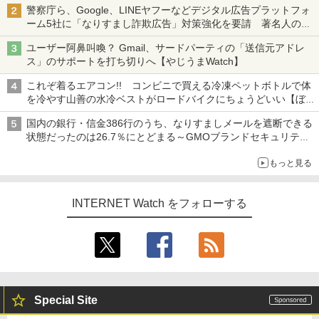
警察庁ら、Google、LINEヤフーなどデジタル広告プラットフォ
ーム5社に「なりすまし詐欺広告」対策強化を要請 著名人の写
真や映像を使った投資詐欺などへの対策として
ユーザー阿鼻叫喚？ Gmail、サードパーティの「送信元アドレ
ス」のサポートを打ち切りへ【やじうまWatch】
これぞ着るエアコン!! コンビニで買える冷凍ペットボトルで体
を冷やす山善の水冷ベストがロードバイクにちょうどいい【ぼっ
ち・ざ・ろーど！その14】【空いた時間でなにしてる？】
国内の銀行・信金386行のうち、なりすましメールを遮断できる
状態だったのは26.7％にとどまる～GMOブランドセキュリティ
調査
もっと見る
INTERNET Watch をフォローする
Special Site