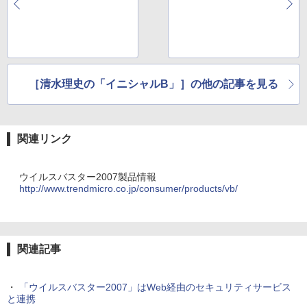
ークへシャープのネッ
ソニーのロケーション
トワーク対応複合機新
フリー「LF-PK20」
モデル「見楽る UX-M
F50CL」
［清水理史の「イニシャルB」］の他の記事を見る
関連リンク
ウイルスバスター2007製品情報
http://www.trendmicro.co.jp/consumer/products/vb/
関連記事
・
「ウイルスバスター2007」はWeb経由のセキュリティサービス
と連携