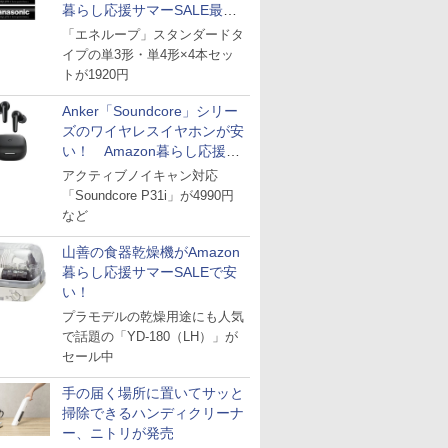
暮らし応援サマーSALE最終
日
「エネループ」スタンダードタ
イプの単3形・単4形×4本セッ
トが1920円
Anker「Soundcore」シリー
ズのワイヤレスイヤホンが安
い！ Amazon暮らし応援サ
マーSALE
アクティブノイキャン対応
「Soundcore P31i」が4990円
など
山善の食器乾燥機がAmazon
暮らし応援サマーSALEで安
い！
プラモデルの乾燥用途にも人気
で話題の「YD-180（LH）」が
セール中
手の届く場所に置いてサッと
掃除できるハンディクリーナ
ー、ニトリが発売