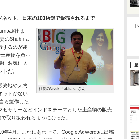
ネット、日本の100店舗で販売されるまで
I
mbak社は、
妻のShubhra
行するのが趣
で土産物を買っ
特にお気に入
最
ットだ。
観光地や人物
社長のVivek Prabhakarさん
ネットがない
、自ら製作した
クセサリーなどインドをテーマとした土産物の販売
舗で取り扱われるようになった。
4月。これにあわせて、Google AdWordsに出稿