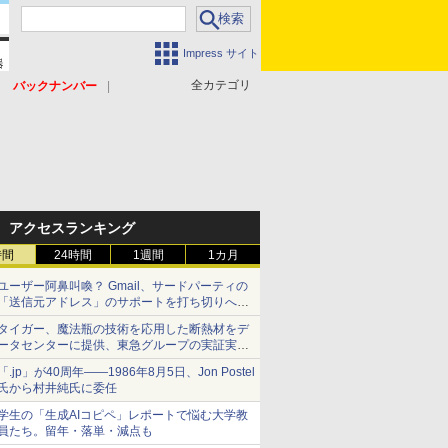
Impress サイト
全カテゴリ
バックナンバー
アクセスランキング
時間
24時間
1週間
1カ月
ユーザー阿鼻叫喚？ Gmail、サードパーティの
「送信元アドレス」のサポートを打ち切りへ
【やじうまWatch】
タイガー、魔法瓶の技術を応用した断熱材をデ
ータセンターに提供、東急グループの実証実験
で 「ステンレス密封真空断熱パネル TIVIP」
「.jp」が40周年――1986年8月5日、Jon Postel
氏から村井純氏に委任
学生の「生成AIコピペ」レポートで悩む大学教
員たち。留年・落単・減点も