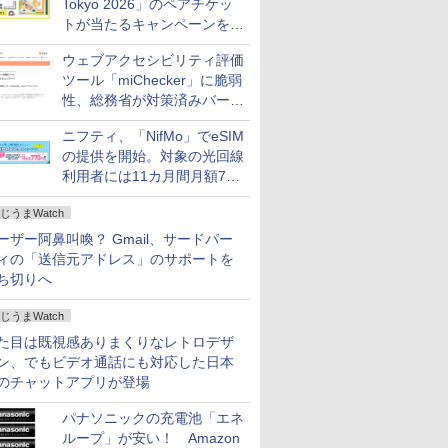
Tokyo 2026」のペアチケッ
トが当たるキャンペーンをX
で実施。8月16日まで
ウェブアクセシビリティ評価
ツール「miChecker」に脆弱
性、総務省が対策済みバージ
ョンへの更新を呼び掛け
ニフティ、「NifMo」でeSIM
の提供を開始。対象の光回線
利用者には11カ月間月額770
円割引のキャンペーン
じうまWatch
ーザー阿鼻叫喚？ Gmail、サードパー
ィの「送信元アドレス」のサポートを
ち切りへ
じうまWatch
た目は既視感ありまくりなレトロデザ
ン、でもビデオ通話にも対応した日本
のチャットアプリが登場
パナソニックの充電池「エネ
ループ」が安い！ Amazon