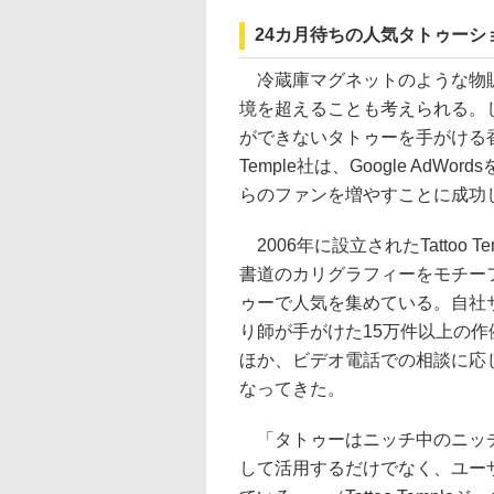
24カ月待ちの人気タトゥーショ
冷蔵庫マグネットのような物
境を超えることも考えられる。
ができないタトゥーを手がける香港
Temple社は、Google AdWo
らのファンを増やすことに成功
2006年に設立されたTattoo T
書道のカリグラフィーをモチー
ゥーで人気を集めている。自社
り師が手がけた15万件以上の作
ほか、ビデオ電話での相談に応じ
なってきた。
「タトゥーはニッチ中のニッチ
して活用するだけでなく、ユー