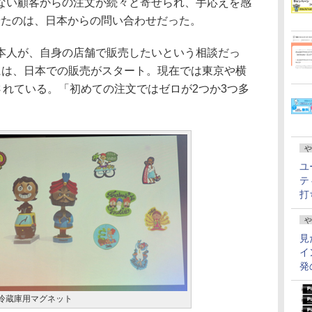
ない顧客からの注文が続々と寄せられ、手応えを感
かせたのは、日本からの問い合わせだった。
人が、自身の店舗で販売したいという相談だっ
には、日本での販売がスタート。現在では東京や横
されている。「初めての注文ではゼロが2つか3つ多
や
ユ
テ
打
や
見
イ
発
る冷蔵庫用マグネット