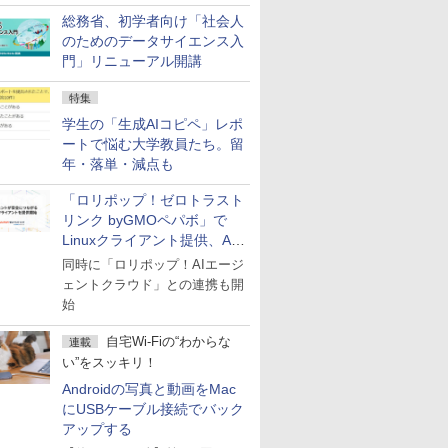
総務省、初学者向け「社会人
のためのデータサイエンス入
門」リニューアル開講
特集
学生の「生成AIコピペ」レポ
ートで悩む大学教員たち。留
年・落単・減点も
「ロリポップ！ゼロトラスト
リンク byGMOペパボ」で
Linuxクライアント提供、AI
エージェントの接続が容易に
同時に「ロリポップ！AIエージ
ェントクラウド」との連携も開
始
自宅Wi-Fiの“わからな
連載
い”をスッキリ！
Androidの写真と動画をMac
にUSBケーブル接続でバック
アップする