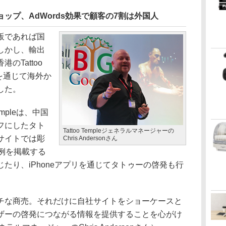
ップ、AdWords効果で顧客の7割は外国人
販であれば国
しかし、輸出
のTattoo
rdsを通じて海外か
した。
empleは、中国
フにしたタト
Tattoo Templeジェネラルマネージャーの
サイトでは彫
Chris Andersonさん
例を掲載する
たり、iPhoneアプリを通じてタトゥーの啓発も行
な商売。それだけに自社サイトをショーケースと
ザーの啓発につながる情報を提供することを心がけ