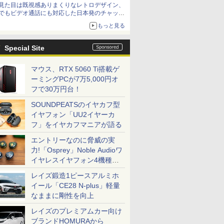
見た目は既視感ありまくりなレトロデザイン、
でもビデオ通話にも対応した日本発のチャット
アプリが登場【やじうまWatch】
もっと見る
Special Site
マウス、RTX 5060 Ti搭載ゲ
ーミングPCが7万5,000円オ
フで30万円台！
SOUNDPEATSのイヤカフ型
イヤフォン「UU2イヤーカ
フ」をイヤカフマニアが語る
エントリーなのに脅威の実
力!「Osprey」Noble Audioワ
イヤレスイヤフォン4機種を
一気に聴く
レイズ鍛造1ピースアルミホ
イール「CE28 N-plus」軽量
なままに剛性を向上
レイズのプレミアムカー向け
ブランドHOMURAから