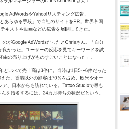
ェネラルマネージャーのChris Andersonさん）
 AdWordsやYahoo!リスティング広告、
など「ありとあらゆる手段」で自社のサイトをPR。世界各国
、テキストや動画などの広告を展開してきた。
oogle AdWordsだったとChrisさん。「自分
が良かった。ユーザーの反応を見てキーワードを試
ds経由の売り上げがものすごいことになった」。
年と比べて売上高は3倍に。当時は1日5〜6件だった
超えた。香港以外の顧客は70％を占め、欧米やオー
日本からも訪れている。Tattoo Studioで最も
ngさんを指名するには、24カ月待ちの状況だという。