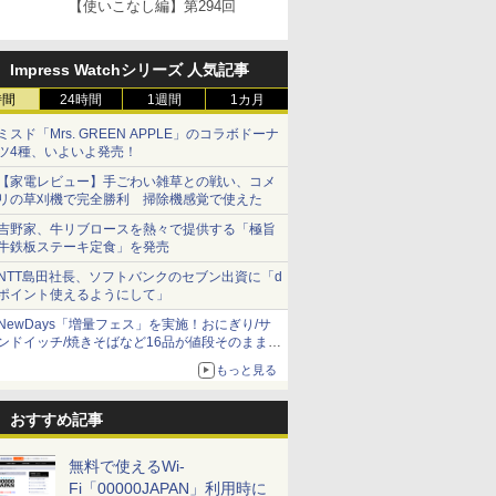
【使いこなし編】第294回
Impress Watchシリーズ 人気記事
時間
24時間
1週間
1カ月
ミスド「Mrs. GREEN APPLE」のコラボドーナ
ツ4種、いよいよ発売！
【家電レビュー】手ごわい雑草との戦い、コメ
リの草刈機で完全勝利 掃除機感覚で使えた
吉野家、牛リブロースを熱々で提供する「極旨
牛鉄板ステーキ定食」を発売
NTT島田社長、ソフトバンクのセブン出資に「d
ポイント使えるようにして」
NewDays「増量フェス」を実施！おにぎり/サ
ンドイッチ/焼きそばなど16品が値段そのままで
ボリュームアップ
もっと見る
おすすめ記事
無料で使えるWi-
Fi「00000JAPAN」利用時に