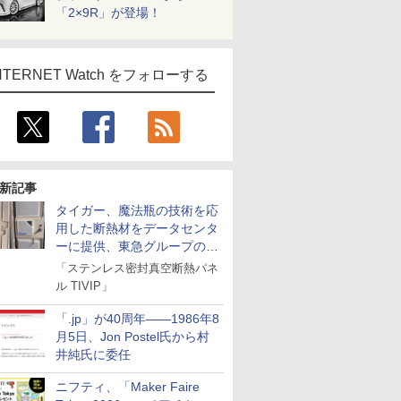
「2×9R」が登場！
NTERNET Watch をフォローする
新記事
タイガー、魔法瓶の技術を応
用した断熱材をデータセンタ
ーに提供、東急グループの実
証実験で
「ステンレス密封真空断熱パネ
ル TIVIP」
「.jp」が40周年――1986年8
月5日、Jon Postel氏から村
井純氏に委任
ニフティ、「Maker Faire