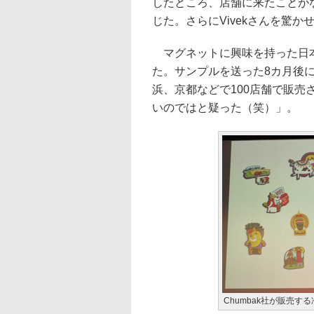
したところ、店舗に来たことが
じた。さらにVivekさんを驚
マグネットに興味を持った日本
た。サンプルを送った8カ月後
浜、京都などで100店舗で販売
いのではと疑った（笑）」。
Chumbak社が販売す