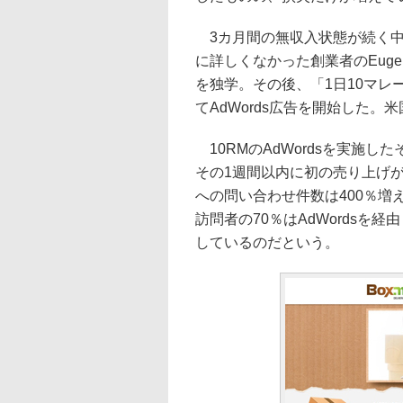
3カ月間の無収入状態が続く中、目
に詳しくなかった創業者のEugen
を独学。その後、「1日10マレ
てAdWords広告を開始した。
10RMのAdWordsを実施し
その1週間以内に初の売り上げが
への問い合わせ件数は400％増
訪問者の70％はAdWordsを
しているのだという。