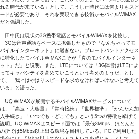
れる時代が来ている」として、こうした時代には何よりもスピ
ードが必要であり、それを実現できる技術がモバイルWiMAX
だと強調した。
田中氏は現状の3G携帯電話とモバイルWiMAXを比較し、
「3Gは音声通話をベースに拡張したもので『なんちゃってモ
バイルインターネット』に過ぎない。ブロードバンドアクセス
に特化したモバイルWiMAXこそが『真のモバイルインターネ
ット』だ」と説明。また、LTEについては「3G陣営はLTEによ
ってキャパシティを高めていこうという考えのようだ」とし
て、「我々はやはりスピードを求めなければいけないと考えて
いる」と語った。
UQ WiMAXが展開するモバイルWiMAXサービスについて
は、「高速・大容量」「常時接続」「世界標準」「かんたん加
入手続き」「いつでも・どこでも」という5つの特徴を挙げて
説明。UQ WiMAXはスピード面では「最低3Mbps、ほとんど
の所では5Mbps以上出る環境を目指している。PCで利用した
場合には、5Mbps以上でないとストレスを感じる」として、