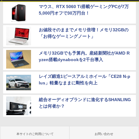
マウス、RTX 5060 Ti搭載ゲーミングPCが7万
5,000円オフで30万円台！
お値段そのままでメモリ倍増！メモリ32GBの
「お得なゲーミングノート」
メモリ32GBでも予算内。産経新聞社がAMD R
yzen搭載dynabookを2千台導入
レイズ鍛造1ピースアルミホイール「CE28 N-p
lus」軽量なままに剛性を向上
総合オーディオブランドに進化するSHANLING
とは何者か？
本サイトのご利用について
お問い合わせ