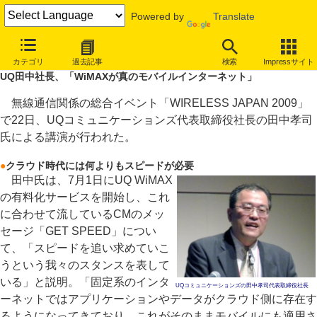
Powered by
Translate
INTERNET Watch
イベント
WIRELESS JAPAN
2009
カテゴリ
過去記事
検索
Impressサイト
UQ田中社長、「WiMAXが真のモバイルインターネット」
無線通信関係の総合イベント「WIRELESS JAPAN 2009」
で22日、UQコミュニケーションズ代表取締役社長の田中孝司
氏による講演が行われた。
●
クラウド時代には何よりもスピードが必要
田中氏は、7月1日にUQ WiMAX
の有料化サービスを開始し、これ
に合わせて流しているCMのメッ
セージ「GET SPEED」につい
て、「スピードを追い求めていこ
うという我々のスタンスを表して
いる」と説明。「固定系のインタ
UQコミュニケーションズの田中孝司代表取締役社長
ーネットではアプリケーションやデータがクラウド側に存在す
るようになってきており、これがそのままモバイルにも適用さ