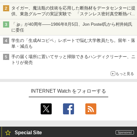
タイガー、魔法瓶の技術を応用した断熱材をデータセンターに提
供、東急グループの実証実験で 「ステンレス密封真空断熱パネ
ル TIVIP」
「.jp」が40周年――1986年8月5日、Jon Postel氏から村井純氏
に委任
学生の「生成AIコピペ」レポートで悩む大学教員たち。留年・落
単・減点も
手の届く場所に置いてサッと掃除できるハンディクリーナー、ニ
トリが発売
もっと見る
INTERNET Watch をフォローする
Special Site