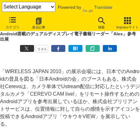
Powered by
Translate
INTERNET Watch
イベント
WIRELESS JAPAN
2010
カテゴリ
過去記事
検索
Impressサイト
Android搭載のデュアルディスプレイ電子書籍リーダー「Alex」参考
出展
リスト
「WIRELESS JAPAN 2010」の展示会場には、日本でのAndro
idの普及を図る「日本Androidの会」のブースもある。株式会
社Cerevoは、カメラ単体でUstream配信に対応したというデジ
タルカメラ「CEREVO CAM live!」をリモート操作するための
Androidアプリを参考出展しているほか、株式会社ブリリアン
トサービスは、位置情報に対して自らの感情を示すアイコンを
投稿できるAndroidアプリ「ウキウキVIEW」を展示してい
る。