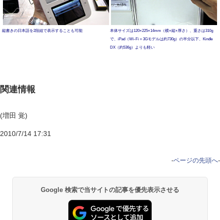
縦書きの日本語を2段組で表示することも可能
本体サイズは120×225×14mm（横×縦×厚さ）、重さは310g
で、iPad（Wi-Fi＋3Gモデルは約730g）の半分以下、Kindle
DX（約536g）よりも軽い
関連情報
(増田 覚)
2010/7/14 17:31
-
ページの先頭へ
-
Google 検索で当サイトの記事を優先表示させる