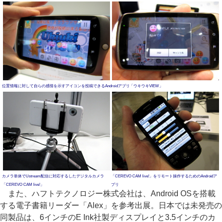
位置情報に対して自らの感情を示すアイコンを投稿できるAndroidアプリ「ウキウキVIEW」
カメラ単体でUstream配信に対応するしたデジタルカメラ
「CEREVO CAM live!」をリモート操作するためのAndroidア
「CEREVO CAM live!」
プリ
また、ハフトテクノロジー株式会社は、Android OSを搭載
する電子書籍リーダー「Alex」を参考出展。日本では未発売の
同製品は、6インチのE Ink社製ディスプレイと3.5インチのカ