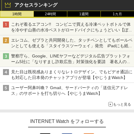
アクセスランキング
1時間
24時間
1週間
1カ月
これぞ着るエアコン!! コンビニで買える冷凍ペットボトルで体
を冷やす山善の水冷ベストがロードバイクにちょうどいい【ぼっ
ち・ざ・ろーど！その14】【空いた時間でなにしてる？】
エレコム、ゼブラと共同開発した、タッチペンとしてもボールペ
ンとしても使える「スタイラスツーウェイ」発売 iPadにも紙に
も、持ち替えずに書き込める
警察庁ら、Google、LINEヤフーなどデジタル広告プラットフォ
ーム5社に「なりすまし詐欺広告」対策強化を要請 著名人の写
真や映像を使った投資詐欺などへの対策として
見た目は既視感ありまくりなレトロデザイン、でもビデオ通話に
も対応した日本発のチャットアプリが登場【やじうまWatch】
ユーザー阿鼻叫喚？ Gmail、サードパーティの「送信元アドレ
ス」のサポートを打ち切りへ【やじうまWatch】
もっと見る
INTERNET Watch をフォローする