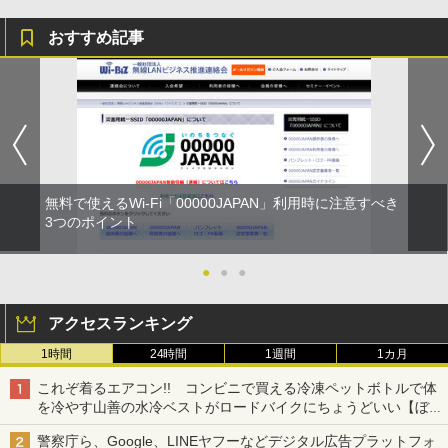
おすすめ記事
無料で使えるWi-Fi「00000JAPAN」利用時に注意すべき
3つのポイント
●
●
●
アクセスランキング
1時間
24時間
1週間
1カ月
これぞ着るエアコン!! コンビニで買える冷凍ペットボトルで体
を冷やす山善の水冷ベストがロードバイクにちょうどいい【ぼっ
ち・ざ・ろーど！その14】【空いた時間でなにしてる？】
警察庁ら、Google、LINEヤフーなどデジタル広告プラットフォ