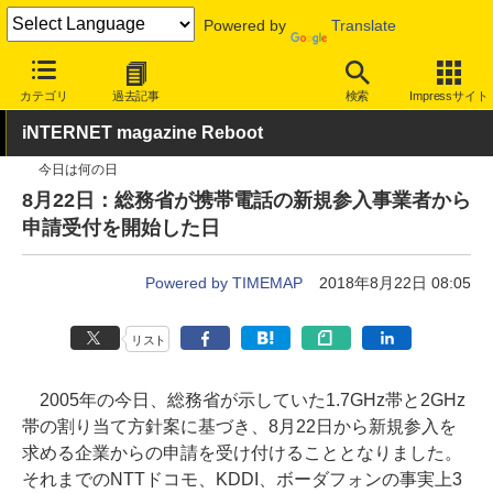
Powered by
Translate
INTERNET Watch
トピック
業界動向
政策/制度
カテゴリ
過去記事
検索
Impressサイト
iNTERNET magazine Reboot
今日は何の日
8月22日：総務省が携帯電話の新規参入事業者から
申請受付を開始した日
Powered by TIMEMAP
2018年8月22日 08:05
リスト
2005年の今日、総務省が示していた1.7GHz帯と2GHz
帯の割り当て方針案に基づき、8月22日から新規参入を
求める企業からの申請を受け付けることとなりました。
それまでのNTTドコモ、KDDI、ボーダフォンの事実上3