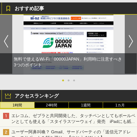
おすすめ記事
無料で使えるWi-Fi「00000JAPAN」利用時に注意すべき
3つのポイント
●
●
●
アクセスランキング
1時間
24時間
1週間
1カ月
エレコム、ゼブラと共同開発した、タッチペンとしてもボールペ
ンとしても使える「スタイラスツーウェイ」発売 iPadにも紙に
も、持ち替えずに書き込める
ユーザー阿鼻叫喚？ Gmail、サードパーティの「送信元アドレ