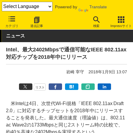
Powered by
Translate
INTERNET Watch
ハードウェア
LAN機器
無線LAN
カテゴリ
過去記事
検索
Impressサイト
ニュース
Intel、最大2402Mbpsで通信可能なIEEE 802.11ax
対応チップを2018年中にリリース
岩崎 宰守
2018年1月9日 13:07
リスト
米Intelは4日、次世代Wi-Fi規格「IEEE 802.11ax Draft
2.0」に対応するチップセットを2018年中にリリースす
ることを発表した。最大通信速度（理論値）は、802.11
ac Wave2の1733Mbpsと同じ2ストリーム時の比較で、
約40％高速な2402Mbpsを実現するという。