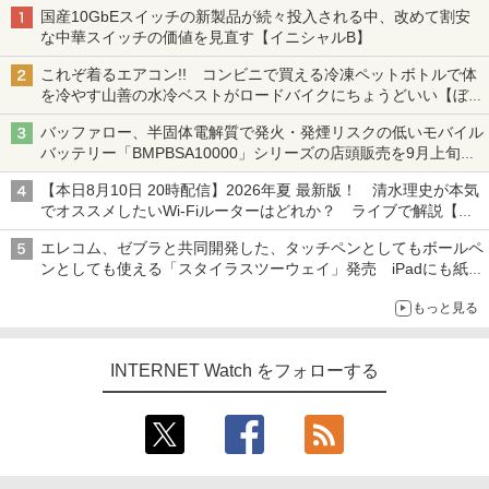
国産10GbEスイッチの新製品が続々投入される中、改めて割安
な中華スイッチの価値を見直す【イニシャルB】
これぞ着るエアコン!! コンビニで買える冷凍ペットボトルで体
を冷やす山善の水冷ベストがロードバイクにちょうどいい【ぼっ
ち・ざ・ろーど！その14】【空いた時間でなにしてる？】
バッファロー、半固体電解質で発火・発煙リスクの低いモバイル
バッテリー「BMPBSA10000」シリーズの店頭販売を9月上旬に
開始
【本日8月10日 20時配信】2026年夏 最新版！ 清水理史が本気
でオススメしたいWi-Fiルーターはどれか？ ライブで解説【清
水理史の「イニシャルB」チャンネル】
エレコム、ゼブラと共同開発した、タッチペンとしてもボールペ
ンとしても使える「スタイラスツーウェイ」発売 iPadにも紙に
も、持ち替えずに書き込める
もっと見る
INTERNET Watch をフォローする