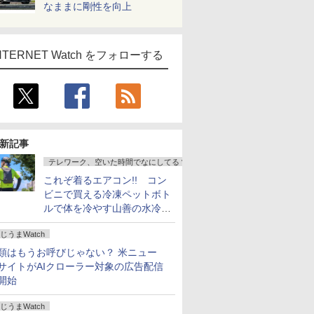
なままに剛性を向上
NTERNET Watch をフォローする
新記事
テレワーク、空いた時間でなにしてる？
これぞ着るエアコン!! コン
ビニで買える冷凍ペットボト
ルで体を冷やす山善の水冷ベ
ストがロードバイクにちょう
じうまWatch
どいい【ぼっち・ざ・ろー
ど！その14】
類はもうお呼びじゃない？ 米ニュー
サイトがAIクローラー対象の広告配信
開始
じうまWatch