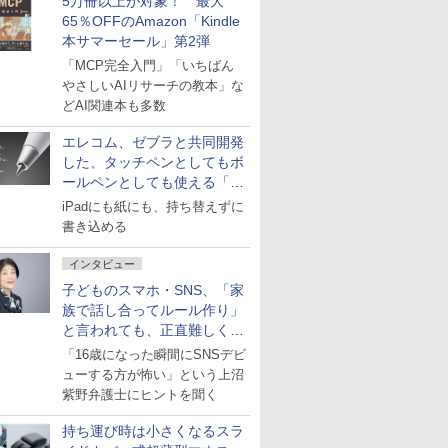
5万冊以上が対象！ 最大
65％OFFのAmazon「Kindle
本サマーセール」第2弾
「MCP完全入門」「いちばん
やさしいAIリサーチの教本」な
どAI関連本も多数
エレコム、ゼブラと共同開発
した、タッチペンとしてもボ
ールペンとしても使える「ス
タイラスツーウェイ」発売
iPadにも紙にも、持ち替えずに
書き込める
インタビュー
子どものスマホ・SNS、「家
族で話し合ってルール作り」
と言われても、正直難しくな
いですか？
「16歳になった瞬間にSNSデビ
ューする方が怖い」という上沼
紫野弁護士にヒントを聞く
持ち運び時は小さくなるスラ