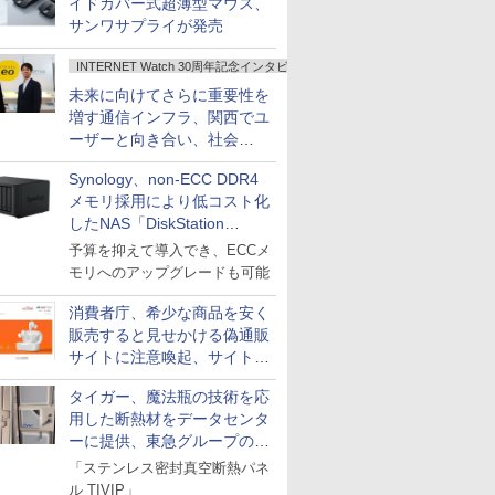
イドカバー式超薄型マウス、
サンワサプライが発売
INTERNET Watch 30周年記念インタビュー
未来に向けてさらに重要性を
増す通信インフラ、関西でユ
ーザーと向き合い、社会
の“あたらしい”を起動し続け
Synology、non-ECC DDR4
る～オプテージ
メモリ採用により低コスト化
したNAS「DiskStation
neo+」シリーズ
予算を抑えて導入でき、ECCメ
モリへのアップグレードも可能
消費者庁、希少な商品を安く
販売すると見せかける偽通販
サイトに注意喚起、サイト名
とドメイン名を公表
タイガー、魔法瓶の技術を応
用した断熱材をデータセンタ
ーに提供、東急グループの実
証実験で
「ステンレス密封真空断熱パネ
ル TIVIP」