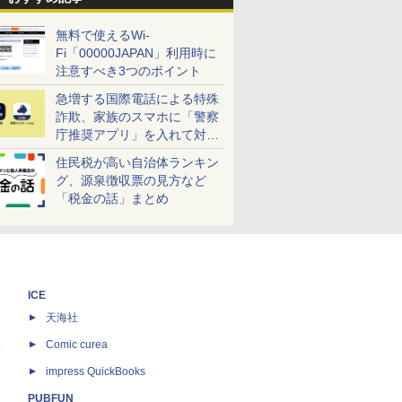
無料で使えるWi-
Fi「00000JAPAN」利用時に
注意すべき3つのポイント
急増する国際電話による特殊
詐欺、家族のスマホに「警察
庁推奨アプリ」を入れて対策
しよう！
住民税が高い自治体ランキン
グ、源泉徴収票の見方など
「税金の話」まとめ
ICE
天海社
ス
Comic curea
impress QuickBooks
PUBFUN