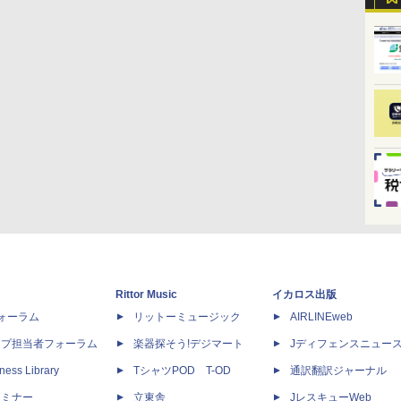
Rittor Music
イカロス出版
dフォーラム
リットーミュージック
AIRLINEweb
ップ担当者フォーラム
楽器探そう!デジマート
Jディフェンスニュー
ness Library
TシャツPOD T-OD
通訳翻訳ジャーナル
セミナー
立東舎
JレスキューWeb