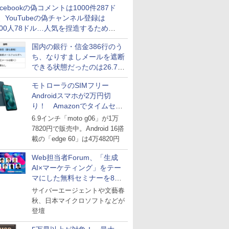
acebookの偽コメントは1000件287ド
、YouTubeの偽チャンネル登録は
000人78ドル…人気を捏造するための
格リストが公開中
国内の銀行・信金386行のう
ち、なりすましメールを遮断
できる状態だったのは26.7％
にとどまる～GMOブランド
モトローラのSIMフリー
セキュリティ調査
Androidスマホが2万円切
り！ Amazonでタイムセー
ル
6.9インチ「moto g06」が1万
7820円で販売中。Android 16搭
載の「edge 60」は4万4820円
Web担当者Forum、「生成
AI×マーケティング」をテー
マにした無料セミナーを8月
27日にオンライン開催
サイバーエージェントや文藝春
秋、日本マイクロソフトなどが
登壇