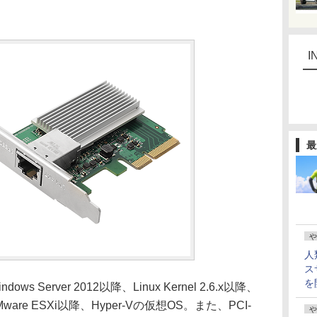
I
最
や
人
ス
を
s Server 2012以降、Linux Kernel 2.6.x以降、
Mware ESXi以降、Hyper-Vの仮想OS。また、PCI-
や