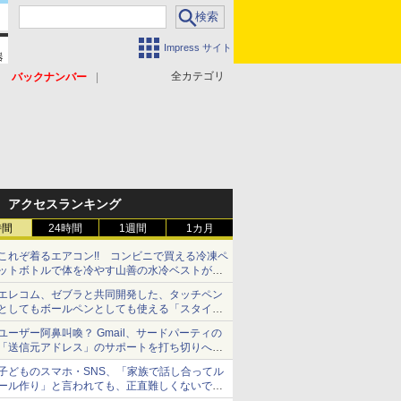
Impress サイト
全カテゴリ
バックナンバー
アクセスランキング
時間
24時間
1週間
1カ月
これぞ着るエアコン!! コンビニで買える冷凍ペ
ットボトルで体を冷やす山善の水冷ベストがロ
ードバイクにちょうどいい【ぼっち・ざ・ろー
エレコム、ゼブラと共同開発した、タッチペン
ど！その14】【空いた時間でなにしてる？】
としてもボールペンとしても使える「スタイラ
スツーウェイ」発売 iPadにも紙にも、持ち替
ユーザー阿鼻叫喚？ Gmail、サードパーティの
えずに書き込める
「送信元アドレス」のサポートを打ち切りへ
【やじうまWatch】
子どものスマホ・SNS、「家族で話し合ってル
ール作り」と言われても、正直難しくないです
か？ 「16歳になった瞬間にSNSデビューする