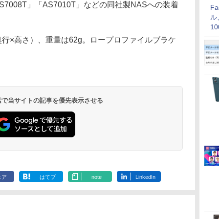
S7008T」「AS7010T」などの同社製NASへの装着
F
ル
1
価
×奥行×高さ）、重量は62g。ロープロファイルブラケ
 検索で当サイトの記事を優先表示させる
ェア
はてブ
note
LinkedIn