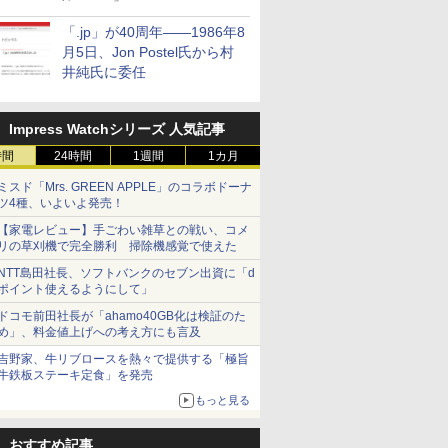
「.jp」が40周年――1986年8
月5日、Jon Postel氏から村
井純氏に委任
Impress Watchシリーズ 人気記事
時間
24時間
1週間
1カ月
ミスド「Mrs. GREEN APPLE」のコラボドーナ
ツ4種、いよいよ発売！
【家電レビュー】手ごわい雑草との戦い、コメ
リの草刈機で完全勝利 掃除機感覚で使えた
NTT島田社長、ソフトバンクのセブン出資に「d
ポイント使えるようにして」
ドコモ前田社長が「ahamo40GB化は検証のた
め」、料金値上げへの考え方にも言及
吉野家、牛リブロースを熱々で提供する「極旨
牛鉄板ステーキ定食」を発売
もっと見る
おすすめ記事