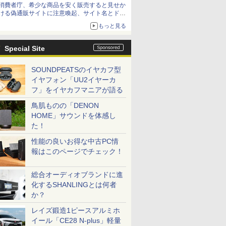
消費者庁、希少な商品を安く販売すると見せか
方が怖い」という上沼紫野弁護士にヒントを聞
ける偽通販サイトに注意喚起、サイト名とドメ
く
イン名を公表
もっと見る
Special Site
SOUNDPEATSのイヤカフ型
イヤフォン「UU2イヤーカ
フ」をイヤカフマニアが語る
鳥肌ものの「DENON
HOME」サウンドを体感し
た！
性能の良いお得な中古PC情
報はこのページでチェック！
総合オーディオブランドに進
化するSHANLINGとは何者
か？
レイズ鍛造1ピースアルミホ
イール「CE28 N-plus」軽量