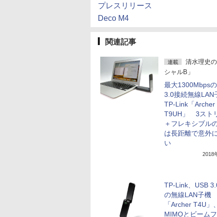
プレスリリース
Deco M4
関連記事
清水理史の
連載
シャルB」
最大1300Mbpsの
3.0接続無線LA
TP-Link「Archer
T9UH」 3スト
＋フレキシブル
は長距離で意外
い
201
TP-Link、USB 
の無線LAN子機
「Archer T4U」
MIMOとビーム