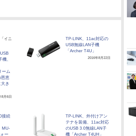
TP-LINK、11ac対応の
「イニ
USB無線LAN子機
「Archer T4U」
USB
2016年8月22日
N子機、
リーム
の恩恵
に大き
8年8月6日
3.0接続
TP-LINK、外付けアン
テナを装備、11ac対応
、MU-
のUSB 3.0無線LAN子
フォー
機「Archer T4UH」