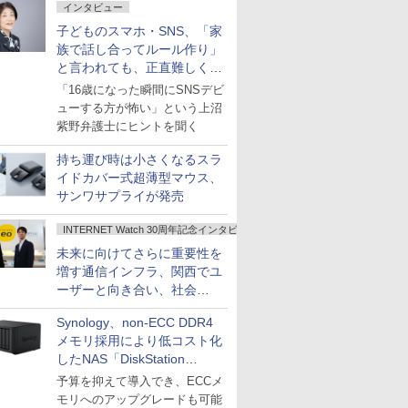
インタビュー
子どものスマホ・SNS、「家
族で話し合ってルール作り」
と言われても、正直難しくな
いですか？
「16歳になった瞬間にSNSデビ
ューする方が怖い」という上沼
紫野弁護士にヒントを聞く
持ち運び時は小さくなるスラ
イドカバー式超薄型マウス、
サンワサプライが発売
INTERNET Watch 30周年記念インタビュー
未来に向けてさらに重要性を
増す通信インフラ、関西でユ
ーザーと向き合い、社会
の“あたらしい”を起動し続け
Synology、non-ECC DDR4
る～オプテージ
メモリ採用により低コスト化
したNAS「DiskStation
neo+」シリーズ
予算を抑えて導入でき、ECCメ
モリへのアップグレードも可能