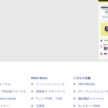
Rittor Music
イカロス出版
dフォーラム
リットーミュージック
AIRLINEweb
ップ担当者フォーラム
楽器探そう!デジマート
Jディフェンスニュー
ness Library
TシャツPOD T-OD
通訳翻訳ジャーナル
セミナー
立東舎
JレスキューWeb