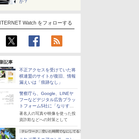
か？
NTERNET Watch をフォローする
新記事
不正アクセスを受けていた将
棋連盟のサイトが復旧、情報
漏えいは「痕跡なし」
警察庁ら、Google、LINEヤ
フーなどデジタル広告プラッ
トフォーム5社に「なりすま
し詐欺広告」対策強化を要請
著名人の写真や映像を使った投
資詐欺などへの対策として
テレワーク、空いた時間でなにしてる？