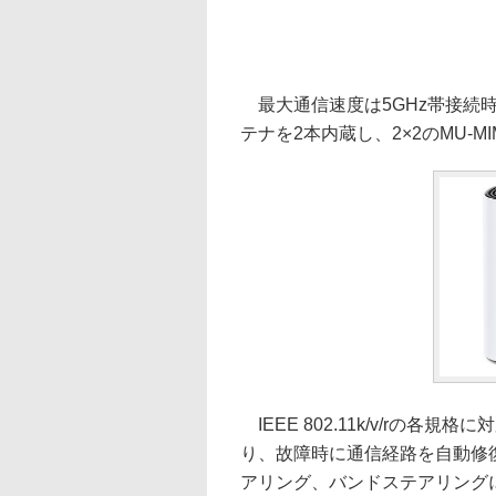
最大通信速度は5GHz帯接続時86
テナを2本内蔵し、2×2のMU-
IEEE 802.11k/v/rの
り、故障時に通信経路を自動修
アリング、バンドステアリング