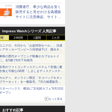
消費者庁、希少な商品を安く
販売すると見せかける偽通販
サイトに注意喚起、サイト名
とドメイン名を公表
Impress Watchシリーズ 人気記事
時間
24時間
1週間
1カ月
ユニクロ、今日から「お盆特別セール」。涼感
シアサッカーワンピース待望値下げ、撥水ギア
ショーツは1990円に
東映の歴代オープニング映像がカプセルトイ
に。全5種で8月下旬発売
令和のファミコンディスクシステム？安価に書
き換え可能なGB用「しましまディスクシステ
ム」
カルディ、オンライン限定「ネコバッグ＆タン
ブラーセット」を一般販売。7月の抽選販売の
当選無効分
スターバックス、横浜に“文化財カフェ”8月10日
オープン
もっと見る
おすすめ記事