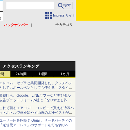
Impress サイト
全カテゴリ
バックナンバー
アクセスランキング
時間
24時間
1週間
1カ月
エレコム、ゼブラと共同開発した、タッチペン
としてもボールペンとしても使える「スタイラ
スツーウェイ」発売 iPadにも紙にも、持ち替
警察庁ら、Google、LINEヤフーなどデジタル
えずに書き込める
広告プラットフォーム5社に「なりすまし詐欺
広告」対策強化を要請 著名人の写真や映像を
これぞ着るエアコン!! コンビニで買える冷凍ペ
使った投資詐欺などへの対策として
ットボトルで体を冷やす山善の水冷ベストがロ
ードバイクにちょうどいい【ぼっち・ざ・ろー
ユーザー阿鼻叫喚？ Gmail、サードパーティの
ど！その14】【空いた時間でなにしてる？】
「送信元アドレス」のサポートを打ち切りへ
【やじうまWatch】