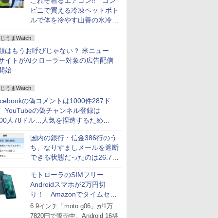
これぞ着るエアコン!! コン
ビニで買える冷凍ペットボト
ルで体を冷やす山善の水冷ベ
ストがロードバイクにちょう
じうまWatch
どいい【ぼっち・ざ・ろー
ど！その14】
類はもうお呼びじゃない？ 米ニュー
サイトがAIクローラー対象の広告配信
開始
じうまWatch
acebookの偽コメントは1000件287ド
、YouTubeの偽チャンネル登録は
000人78ドル…人気を捏造するための
格リストが公開中
国内の銀行・信金386行のう
ち、なりすましメールを遮断
できる状態だったのは26.7％
にとどまる～GMOブランド
モトローラのSIMフリー
セキュリティ調査
Androidスマホが2万円切
り！ Amazonでタイムセー
ル
6.9インチ「moto g06」が1万
7820円で販売中。Android 16搭