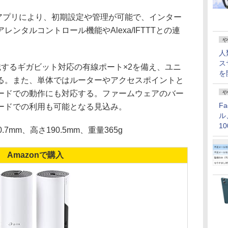
eco」アプリにより、初期設定や管理が可能で、インター
ンタルコントロール機能やAlexa/IFTTTとの連
や
人
ス
識するギガビット対応の有線ポート×2を備え、ユニ
を
きる。また、単体ではルーターやアクセスポイントと
ードでの動作にも対応する。ファームウェアのバー
や
F
ードでの利用も可能となる見込み。
ル
1
mm、高さ190.5mm、重量365g
価
Amazonで購入