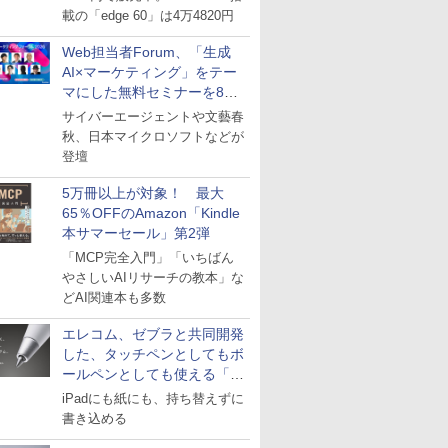
載の「edge 60」は4万4820円
Web担当者Forum、「生成
AI×マーケティング」をテー
マにした無料セミナーを8月
27日にオンライン開催
サイバーエージェントや文藝春
秋、日本マイクロソフトなどが
登壇
5万冊以上が対象！ 最大
65％OFFのAmazon「Kindle
本サマーセール」第2弾
「MCP完全入門」「いちばん
やさしいAIリサーチの教本」な
どAI関連本も多数
エレコム、ゼブラと共同開発
した、タッチペンとしてもボ
ールペンとしても使える「ス
タイラスツーウェイ」発売
iPadにも紙にも、持ち替えずに
書き込める