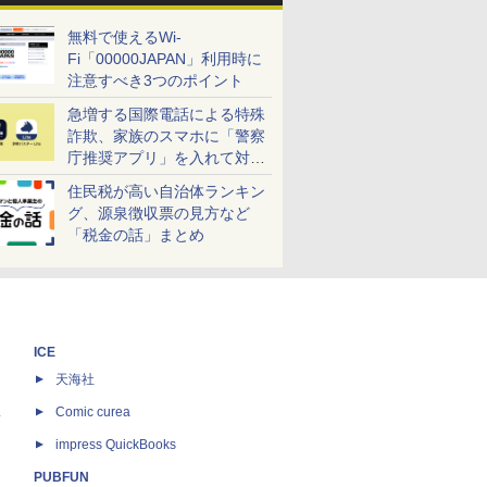
無料で使えるWi-
Fi「00000JAPAN」利用時に
注意すべき3つのポイント
急増する国際電話による特殊
詐欺、家族のスマホに「警察
庁推奨アプリ」を入れて対策
しよう！
住民税が高い自治体ランキン
グ、源泉徴収票の見方など
「税金の話」まとめ
ICE
天海社
ス
Comic curea
impress QuickBooks
PUBFUN