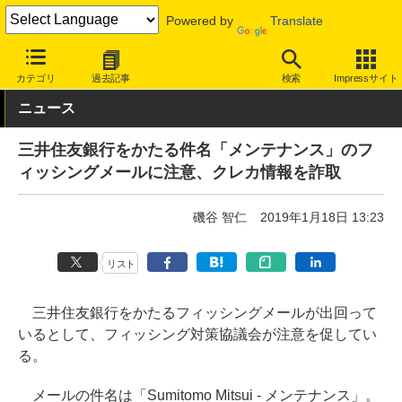
Powered by
Translate
INTERNET Watch
トピック
セキュリティ
詐欺/フィッシング
カテゴリ
過去記事
検索
Impressサイト
ニュース
三井住友銀行をかたる件名「メンテナンス」のフ
ィッシングメールに注意、クレカ情報を詐取
磯谷 智仁
2019年1月18日 13:23
リスト
三井住友銀行をかたるフィッシングメールが出回って
いるとして、フィッシング対策協議会が注意を促してい
る。
メールの件名は「Sumitomo Mitsui - メンテナンス」。