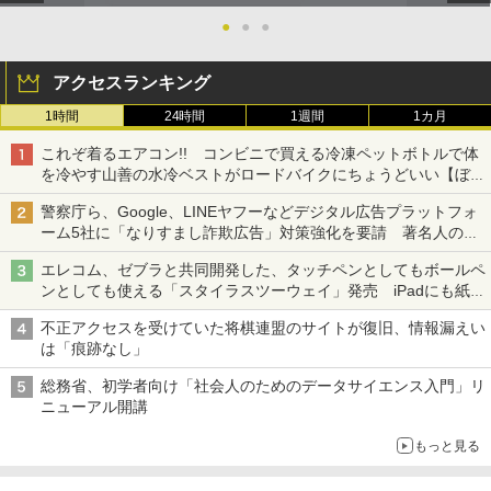
●
●
●
アクセスランキング
1時間
24時間
1週間
1カ月
これぞ着るエアコン!! コンビニで買える冷凍ペットボトルで体
を冷やす山善の水冷ベストがロードバイクにちょうどいい【ぼっ
ち・ざ・ろーど！その14】【空いた時間でなにしてる？】
警察庁ら、Google、LINEヤフーなどデジタル広告プラットフォ
ーム5社に「なりすまし詐欺広告」対策強化を要請 著名人の写
真や映像を使った投資詐欺などへの対策として
エレコム、ゼブラと共同開発した、タッチペンとしてもボールペ
ンとしても使える「スタイラスツーウェイ」発売 iPadにも紙に
も、持ち替えずに書き込める
不正アクセスを受けていた将棋連盟のサイトが復旧、情報漏えい
は「痕跡なし」
総務省、初学者向け「社会人のためのデータサイエンス入門」リ
ニューアル開講
もっと見る