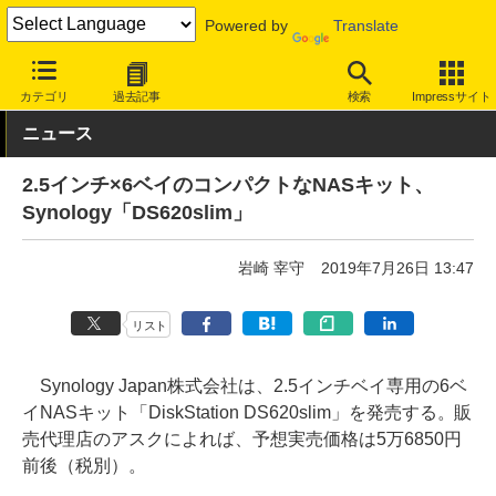
Powered by
Translate
INTERNET Watch
ハードウェア
ストレージ
カテゴリ
過去記事
検索
Impressサイト
ニュース
2.5インチ×6ベイのコンパクトなNASキット、
Synology「DS620slim」
岩崎 宰守
2019年7月26日 13:47
リスト
Synology Japan株式会社は、2.5インチベイ専用の6ベ
イNASキット「DiskStation DS620slim」を発売する。販
売代理店のアスクによれば、予想実売価格は5万6850円
前後（税別）。