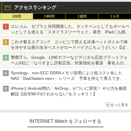
アクセスランキング
1時間
24時間
1週間
1カ月
エレコム、ゼブラと共同開発した、タッチペンとしてもボールペ
ンとしても使える「スタイラスツーウェイ」発売 iPadにも紙に
も、持ち替えずに書き込める
これぞ着るエアコン!! コンビニで買える冷凍ペットボトルで体
を冷やす山善の水冷ベストがロードバイクにちょうどいい【ぼっ
ち・ざ・ろーど！その14】【空いた時間でなにしてる？】
警察庁ら、Google、LINEヤフーなどデジタル広告プラットフォ
ーム5社に「なりすまし詐欺広告」対策強化を要請 著名人の写
真や映像を使った投資詐欺などへの対策として
Synology、non-ECC DDR4メモリ採用により低コスト化した
NAS「DiskStation neo+」シリーズ 予算を抑えて導入でき、
ECCメモリへのアップグレードも可能
iPhoneとAndroid間の「AirDrop」がついに実現！ やり方を徹底
解説【自宅Wi-Fiの“わからない”をスッキリ！】
もっと見る
INTERNET Watch をフォローする