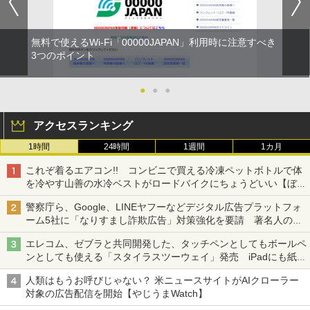
無料で使えるWi-Fi「00000JAPAN」利用時に注意すべき
3つのポイント
●
●
●
アクセスランキング
1時間
24時間
1週間
1カ月
これぞ着るエアコン!! コンビニで買える冷凍ペットボトルで体
を冷やす山善の水冷ベストがロードバイクにちょうどいい【ぼっ
ち・ざ・ろーど！その14】【空いた時間でなにしてる？】
警察庁ら、Google、LINEヤフーなどデジタル広告プラットフォ
ーム5社に「なりすまし詐欺広告」対策強化を要請 著名人の写
真や映像を使った投資詐欺などへの対策として
エレコム、ゼブラと共同開発した、タッチペンとしてもボールペ
ンとしても使える「スタイラスツーウェイ」発売 iPadにも紙に
も、持ち替えずに書き込める
人類はもうお呼びじゃない？ 米ニュースサイトがAIクローラー
対象の広告配信を開始【やじうまWatch】