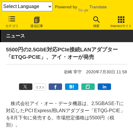
Powered by
Translate
INTERNET Watch
トピック
2.5GbE
カテゴリ
過去記事
検索
Impressサイト
ニュース
5500円の2.5GbE対応PCIe接続LANアダプター
「ETQG-PCIE」、アイ・オーが発売
岩崎 宰守
2020年7月30日 11:58
リスト
株式会社アイ・オー・データ機器は、2.5GBASE-Tに
対応したPCI Express用LANアダプター「ETQG-PCIE」
を8月下旬に発売する。市場想定価格は5500円（税
別）。