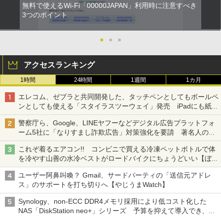
無料で使えるWi-Fi「00000JAPAN」利用時に注意すべき
3つのポイント
●
●
●
アクセスランキング
1時間
24時間
1週間
1カ月
エレコム、ゼブラと共同開発した、タッチペンとしてもボールペ
ンとしても使える「スタイラスツーウェイ」発売 iPadにも紙に
も、持ち替えずに書き込める
警察庁ら、Google、LINEヤフーなどデジタル広告プラットフォ
ーム5社に「なりすまし詐欺広告」対策強化を要請 著名人の写
真や映像を使った投資詐欺などへの対策として
これぞ着るエアコン!! コンビニで買える冷凍ペットボトルで体
を冷やす山善の水冷ベストがロードバイクにちょうどいい【ぼっ
ち・ざ・ろーど！その14】【空いた時間でなにしてる？】
ユーザー阿鼻叫喚？ Gmail、サードパーティの「送信元アドレ
ス」のサポートを打ち切りへ【やじうまWatch】
Synology、non-ECC DDR4メモリ採用により低コスト化した
NAS「DiskStation neo+」シリーズ 予算を抑えて導入でき、
ECCメモリへのアップグレードも可能