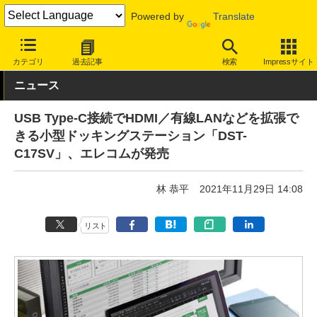
Powered by
Translate
INTERNET Watch
ハードウェア
LAN機器
その他
カテゴリ
過去記事
検索
Impressサイト
ニュース
USB Type-C接続でHDMI／有線LANなどを拡張で
きる小型ドッキングステーション「DST-
C17SV」、エレコムが発売
林 恭平
2021年11月29日 14:08
リスト