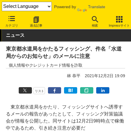
Powered by
Translate
INTERNET Watch
トピック
セキュリティ
詐欺/フィッシング
カテゴリ
過去記事
検索
Impressサイト
ニュース
東京都水道局をかたるフィッシング、件名「水道
局からのお知らせ」のメールに注意
個人情報やクレジットカード情報を詐取
林 恭平
2021年12月2日 19:09
リスト
東京都水道局をかたり、フィッシングサイトへ誘導す
るメールの報告があったとして、フィッシング対策協議
会が情報を公開した。同サイトは12月2日9時時点で稼働
中であるため、引き続き注意が必要だ