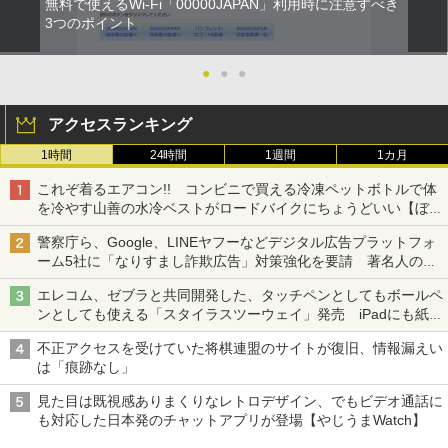
無料で使えるWi-Fi「00000JAPAN」利用時に注意すべき
3つのポイント
●
●
●
アクセスランキング
1時間
24時間
1週間
1カ月
これぞ着るエアコン!! コンビニで買える冷凍ペットボトルで体
を冷やす山善の水冷ベストがロードバイクにちょうどいい【ぼっ
ち・ざ・ろーど！その14】【空いた時間でなにしてる？】
警察庁ら、Google、LINEヤフーなどデジタル広告プラットフォ
ーム5社に「なりすまし詐欺広告」対策強化を要請 著名人の写
真や映像を使った投資詐欺などへの対策として
エレコム、ゼブラと共同開発した、タッチペンとしてもボールペ
ンとしても使える「スタイラスツーウェイ」発売 iPadにも紙に
も、持ち替えずに書き込める
不正アクセスを受けていた将棋連盟のサイトが復旧、情報漏えい
は「痕跡なし」
見た目は既視感ありまくりなレトロデザイン、でもビデオ通話に
も対応した日本発のチャットアプリが登場【やじうまWatch】