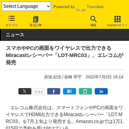
Powered by
Translate
INTERNET Watch
ハードウェア
LAN機器
無線LAN
カテゴリ
過去記事
検索
Impressサイト
ニュース
スマホやPCの画面をワイヤレスで出力できる
Miracastレシーバー「LDT-MRC03」、エレコムが
発売
赤池 紀佳
岩崎 宰守
2022年7月5日 18:14
リスト
エレコム株式会社は、スマートフォンやPCの画面をワ
イヤレスでHDMI出力できるMiracastレシーバー「LDT-M
RC03」を7月上旬より発売する。Amazon.co.jpでは1万1
015円で予約を受け付けている。