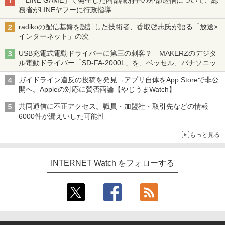
「LINE GAME」で発生した内部識別子の外部送信について、総
務省がLINEヤフーに行政指導
radikoの配信基盤を設計した技術者、香取啓志氏が語る「放送×
インターネット」の次
USB充電式電動ドライバーに第三の刺客？ MAKERZのデジタ
ル電動ドライバー「SD-FA-2000L」を、ベッセル、パナソニッ
クと比較してみた 【テレワークグッズ・ミニレビュー 第165
ガイドライン違反の投稿を発見→アプリ自体をApp Storeで非公
回】
開へ。Appleの対応に賛否両論【やじうまWatch】
共同通信に不正アクセス。職員・加盟社・取引先などの情報
6000件が漏えいした可能性
もっと見る
INTERNET Watch をフォローする