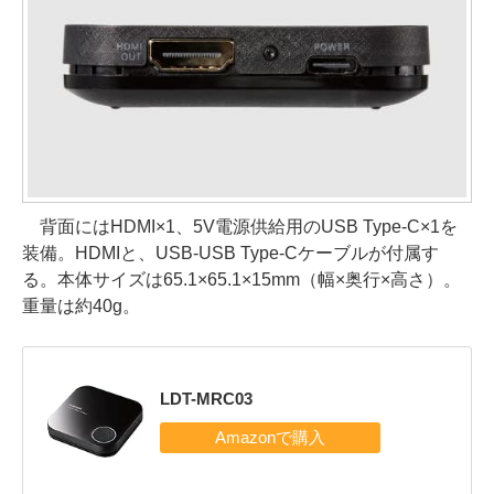
背面にはHDMI×1、5V電源供給用のUSB Type-C×1を
装備。HDMIと、USB-USB Type-Cケーブルが付属す
る。本体サイズは65.1×65.1×15mm（幅×奥行×高さ）。
重量は約40g。
LDT-MRC03