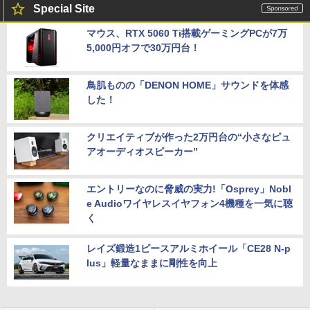
Special Site
マウス、RTX 5060 Ti搭載ゲーミングPCが7万
5,000円オフで30万円台！
鳥肌ものの「DENON HOME」サウンドを体感
した！
クリエイティブが作った2万円台の“小さなピュ
アオーディオスピーカー”
エントリーなのに脅威の実力!「Osprey」Nobl
e Audioワイヤレスイヤフォン4機種を一気に聴
く
レイズ鍛造1ピースアルミホイール「CE28 N-p
lus」軽量なままに剛性を向上