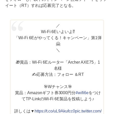
イート（RT）すれば応募完了となる。
／
Wi-Fi 6Eいよいよ⁉️
「Wi-Fi 6Eがやってくる！キャンペーン」第1弾
🤗
＼
🎁賞品：Wi-Fi 6Eルーター「Archer AXE75」1
名様
✍️応募方法：フォロー ＆RT
🎯Wチャンス🎯
賞品：Amazonギフト券3000円分
#wifi6e
をつけ
てTP-LinkのWi-Fi 6E製品を投稿しよう♪
詳しくは▼
https://t.co/uL9Akufcc0
pic.twitter.com/