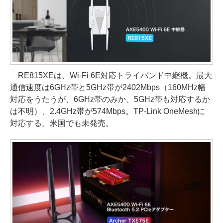
RE815XEは、Wi-Fi 6E対応トライバンド中継機。最大
通信速度は6GHz帯と5GHz帯が2402Mbps（160MHz幅
対応をうたうが、6GHz帯のみか、5GHz帯も対応するか
は不明）、2.4GHz帯が574Mbps。TP-Link OneMeshに
対応する。米国でも未発売。