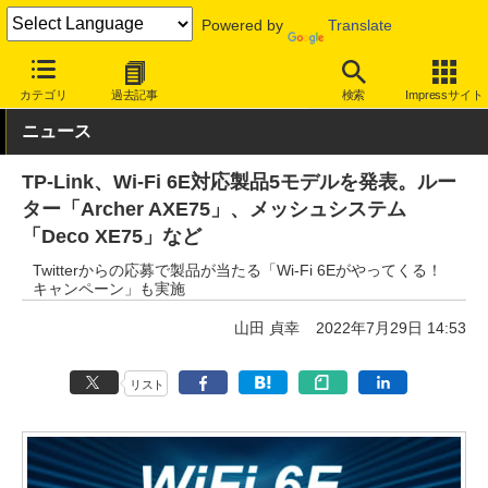
Powered by
Translate
INTERNET Watch
トピック
Wi-Fi 6E
カテゴリ
過去記事
検索
Impressサイト
ニュース
TP-Link、Wi-Fi 6E対応製品5モデルを発表。ルー
ター「Archer AXE75」、メッシュシステム
「Deco XE75」など
Twitterからの応募で製品が当たる「Wi-Fi 6Eがやってくる！
キャンペーン」も実施
山田 貞幸
2022年7月29日 14:53
リスト