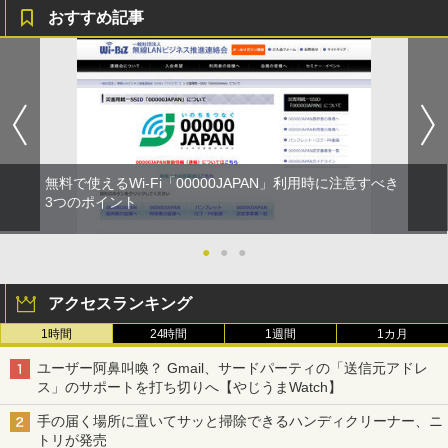
おすすめ記事
無料で使えるWi-Fi「00000JAPAN」利用時に注意すべき
3つのポイント
●
●
●
アクセスランキング
1時間
24時間
1週間
1カ月
ユーザー阿鼻叫喚？ Gmail、サードパーティの「送信元アドレ
ス」のサポートを打ち切りへ【やじうまWatch】
手の届く場所に置いてサッと掃除できるハンディクリーナー、ニ
トリが発売