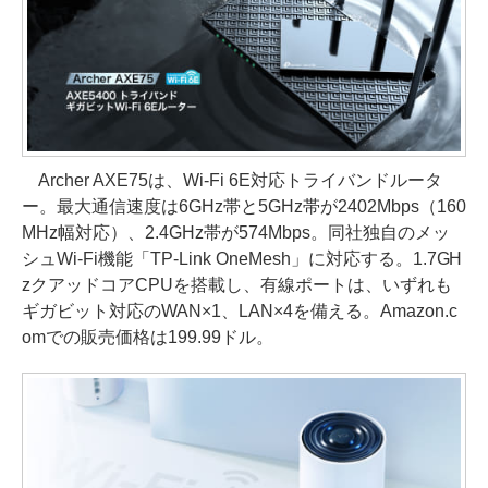
Archer AXE75は、Wi-Fi 6E対応トライバンドルータ
ー。最大通信速度は6GHz帯と5GHz帯が2402Mbps（160
MHz幅対応）、2.4GHz帯が574Mbps。同社独自のメッ
シュWi-Fi機能「TP-Link OneMesh」に対応する。1.7GH
zクアッドコアCPUを搭載し、有線ポートは、いずれも
ギガビット対応のWAN×1、LAN×4を備える。Amazon.c
omでの販売価格は199.99ドル。