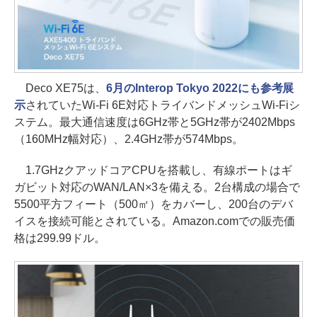
Deco XE75は、
6月のInterop Tokyo 2022にも参考展
示
されていたWi-Fi 6E対応トライバンドメッシュWi-Fiシ
ステム。最大通信速度は6GHz帯と5GHz帯が2402Mbps
（160MHz幅対応）、2.4GHz帯が574Mbps。
1.7GHzクアッドコアCPUを搭載し、有線ポートはギ
ガビット対応のWAN/LAN×3を備える。2台構成の場合で
5500平方フィート（500㎡）をカバーし、200台のデバ
イスを接続可能とされている。Amazon.comでの販売価
格は299.99ドル。