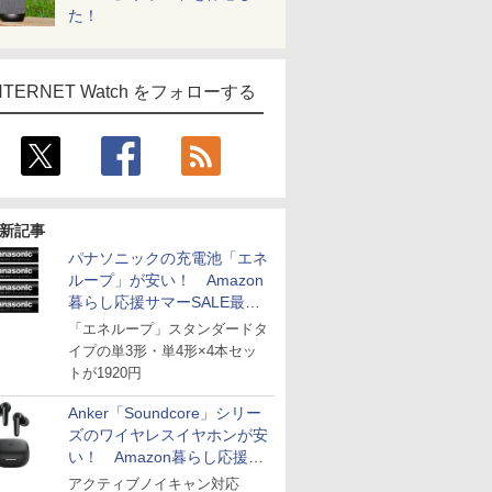
た！
NTERNET Watch をフォローする
新記事
パナソニックの充電池「エネ
ループ」が安い！ Amazon
暮らし応援サマーSALE最終
日
「エネループ」スタンダードタ
イプの単3形・単4形×4本セッ
トが1920円
Anker「Soundcore」シリー
ズのワイヤレスイヤホンが安
い！ Amazon暮らし応援サ
マーSALE
アクティブノイキャン対応