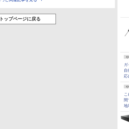
トップページに戻る
や
ガ
自
応
や
こ
間
地