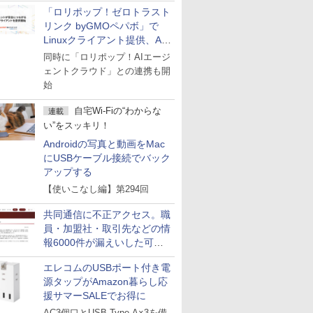
「ロリポップ！ゼロトラスト
リンク byGMOペパボ」で
Linuxクライアント提供、AI
エージェントの接続が容易に
同時に「ロリポップ！AIエージ
ェントクラウド」との連携も開
始
自宅Wi-Fiの“わからな
連載
い”をスッキリ！
Androidの写真と動画をMac
にUSBケーブル接続でバック
アップする
【使いこなし編】第294回
共同通信に不正アクセス。職
員・加盟社・取引先などの情
報6000件が漏えいした可能
性
エレコムのUSBポート付き電
源タップがAmazon暮らし応
援サマーSALEでお得に
AC3個口とUSB Type-A×3を備