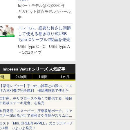
5ポートモデルは3万2380円、
ギガビット対応モデルもセール
中
エレコム、必要な長さに調節
して使える巻き取り式USB
Type-Cケーブル2製品を発売
USB Type-C－C、USB Type-A
－Cの2タイプ
Impress Watchシリーズ 人気記事
時間
24時間
1週間
1カ月
【家電レビュー】手ごわい雑草との戦い、コメ
リの草刈機で完全勝利 掃除機感覚で使えた
吉野家、牛リブロースを熱々で提供する「極旨
牛鉄板ステーキ定食」を発売
本日発売「スヌーピー」圧縮収納ポーチ。ファ
スナー閉めるだけで着替えや荷物がスリムにま
とまる
ミスド「Mrs. GREEN APPLE」のコラボドーナ
ツ4種、いよいよ発売！