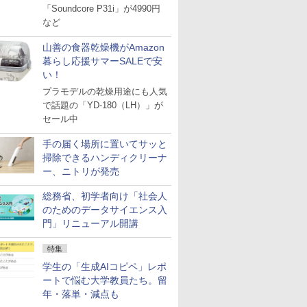
「Soundcore P31i」が4990円
など
山善の食器乾燥機がAmazon
暮らし応援サマーSALEで安
い！
プラモデルの乾燥用途にも人気
で話題の「YD-180（LH）」が
セール中
手の届く場所に置いてサッと
掃除できるハンディクリーナ
ー、ニトリが発売
総務省、初学者向け「社会人
のためのデータサイエンス入
門」リニューアル開講
特集
学生の「生成AIコピペ」レポ
ートで悩む大学教員たち。留
年・落単・減点も