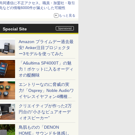
共同通信に不正アクセス。職員・加盟社・取引
先などの情報6000件が漏えいした可能性
もっと見る
Special Site
Amazon プライムデー過去最
安! Anker注目プロジェクタ
ー3モデルを使ってみた
「A&ultima SP4000T」の魅
力！ポケットに入るオーディ
オの醍醐味
エントリーなのに脅威の実
力!「Osprey」Noble Audioワ
イヤレスイヤフォン4機種を
一気に聴く
クリエイティブが作った2万
円台の“小さなピュアオーデ
ィオスピーカー”
鳥肌ものの「DENON
HOME」サウンドを体感し