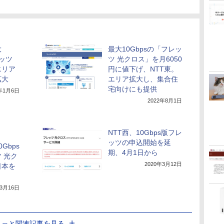
大
最大10Gbpsの「フレッ
レッツ
ツ 光クロス」を月6050
エリア
円に値下げ、NTT東。
拡大
エリア拡大し、集合住
宅向けにも提供
2年1月6日
2022年8月1日
NTT西、10Gbps版フレ
ッツの申込開始を延
Gbps
期、4月1日から
 光ク
2020年3月12日
日本を
年3月16日
もっと関連記事を見る