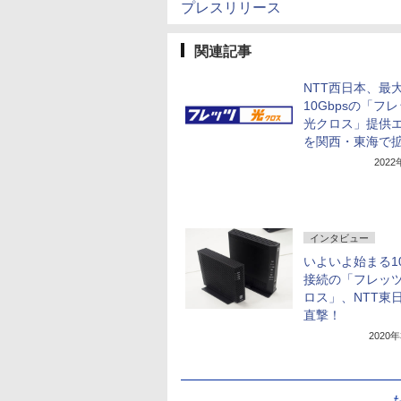
プレスリリース
関連記事
NTT西日本、最
10Gbpsの「フ
光クロス」提供
を関西・東海で
202
インタビュー
いよいよ始まる10
接続の「フレッツ
ロス」、NTT東
直撃！
2020