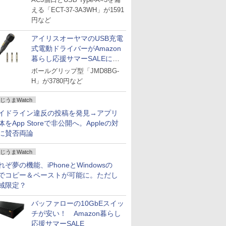
える「ECT-37-3A3WH」が1591
円など
アイリスオーヤマのUSB充電
式電動ドライバーがAmazon
暮らし応援サマーSALEに登
場
ボールグリップ型「JMD8BG-
H」が3780円など
じうまWatch
イドライン違反の投稿を発見→アプリ
体をApp Storeで非公開へ。Appleの対
に賛否両論
じうまWatch
れぞ夢の機能、iPhoneとWindowsの
でコピー＆ペーストが可能に。ただし
域限定？
バッファローの10GbEスイッ
チが安い！ Amazon暮らし
応援サマーSALE