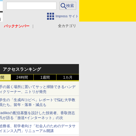
Impress サイト
全カテゴリ
バックナンバー
アクセスランキング
時間
24時間
1週間
1カ月
手の届く場所に置いてサッと掃除できるハンデ
ィクリーナー、ニトリが発売
学生の「生成AIコピペ」レポートで悩む大学教
員たち。留年・落単・減点も
radikoの配信基盤を設計した技術者、香取啓志
氏が語る「放送×インターネット」の次
総務省、初学者向け「社会人のためのデータサ
イエンス入門」リニューアル開講