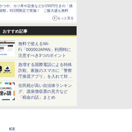
かつや、カツ丼や定食などが150円引きの「感
謝祭」8日間限定で実施！ ご飯大盛も無料
もっと見る
おすすめ記事
無料で使えるWi-
Fi「00000JAPAN」利用時に
注意すべき3つのポイント
急増する国際電話による特殊
詐欺、家族のスマホに「警察
庁推奨アプリ」を入れて対策
しよう！
住民税が高い自治体ランキン
グ、源泉徴収票の見方など
「税金の話」まとめ
ICE