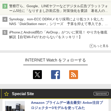
ち・ざ・ろーど！その14】【空いた時間でなにしてる？】
警察庁ら、Google、LINEヤフーなどデジタル広告プラットフォ
ーム5社に「なりすまし詐欺広告」対策強化を要請 著名人の写
真や映像を使った投資詐欺などへの対策として
Synology、non-ECC DDR4メモリ採用により低コスト化した
NAS「DiskStation neo+」シリーズ 予算を抑えて導入でき、
ECCメモリへのアップグレードも可能
iPhoneとAndroid間の「AirDrop」がついに実現！ やり方を徹底
解説【自宅Wi-Fiの“わからない”をスッキリ！】
もっと見る
INTERNET Watch をフォローする
Special Site
Amazon プライムデー過去最安! Anker注目プ
ロジェクター3モデルを使ってみた