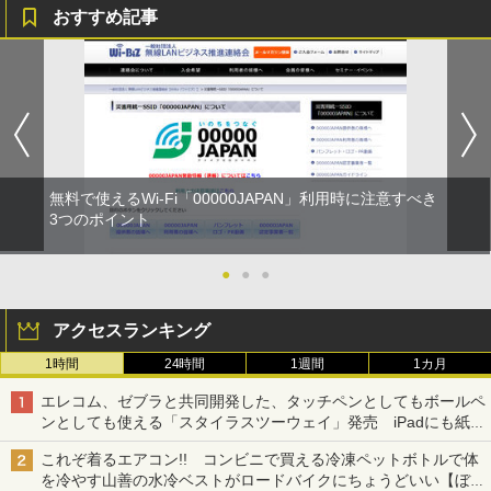
おすすめ記事
無料で使えるWi-Fi「00000JAPAN」利用時に注意すべき
3つのポイント
●
●
●
アクセスランキング
1時間
24時間
1週間
1カ月
エレコム、ゼブラと共同開発した、タッチペンとしてもボールペ
ンとしても使える「スタイラスツーウェイ」発売 iPadにも紙に
も、持ち替えずに書き込める
これぞ着るエアコン!! コンビニで買える冷凍ペットボトルで体
を冷やす山善の水冷ベストがロードバイクにちょうどいい【ぼっ