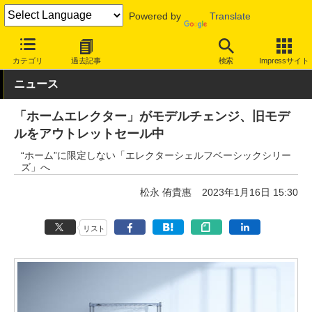
Powered by
Translate
INTERNET Watch
トピック
仕事/働き方
ワークスペース
カテゴリ
過去記事
検索
Impressサイト
ニュース
「ホームエレクター」がモデルチェンジ、旧モデ
ルをアウトレットセール中
“ホーム”に限定しない「エレクターシェルフベーシックシリー
ズ」へ
松永 侑貴惠
2023年1月16日 15:30
リスト