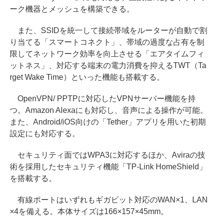
ーク機器とメッシュを構築できる。
また、SSIDを統一して接続帯域をルーターが自動で割
り当てる「スマートコネクト」、帯域の過度な占有を制
限してネットワーク効率を向上させる「エアタイムフィ
ットネス」、対応する端末の電力消費を抑えるTWT（Ta
rget Wake Time）といった機能も搭載する。
OpenVPN/ PPTPに対応したVPNサーバー機能を持
つ。Amazon Alexaにも対応し、音声による操作が可能。
また、Android/iOS向けの「Tether」アプリを用いた初期
設定にも対応する。
セキュリティ面ではWPA3に対応するほか、Aviraの技
術を採用したセキュリティ機能「TP-Link HomeShield」
を搭載する。
有線ポートはいずれもギガビット対応のWAN×1、LAN
×4を備える。本体サイズは166×157×45mm。