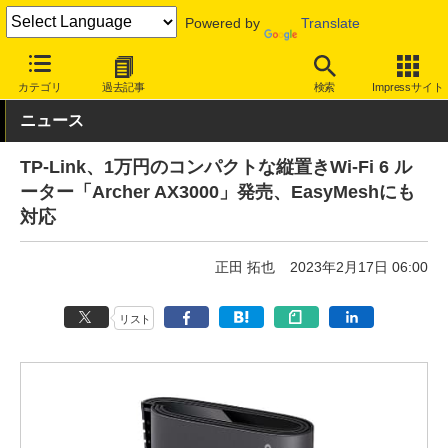
Powered by
Translate
INTERNET Watch
ハードウェア
LAN機器
無線LAN
カテゴリ
過去記事
検索
Impressサイト
ニュース
TP-Link、1万円のコンパクトな縦置きWi-Fi 6 ル
ーター「Archer AX3000」発売、EasyMeshにも
対応
正田 拓也
2023年2月17日 06:00
リスト