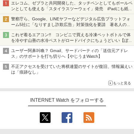
エレコム、ゼブラと共同開発した、タッチペンとしてもボールペ
ンとしても使える「スタイラスツーウェイ」発売 iPadにも紙に
も、持ち替えずに書き込める
警察庁ら、Google、LINEヤフーなどデジタル広告プラットフォ
ーム5社に「なりすまし詐欺広告」対策強化を要請 著名人の写
真や映像を使った投資詐欺などへの対策として
これぞ着るエアコン!! コンビニで買える冷凍ペットボトルで体
を冷やす山善の水冷ベストがロードバイクにちょうどいい【ぼっ
ち・ざ・ろーど！その14】【空いた時間でなにしてる？】
ユーザー阿鼻叫喚？ Gmail、サードパーティの「送信元アドレ
ス」のサポートを打ち切りへ【やじうまWatch】
不正アクセスを受けていた将棋連盟のサイトが復旧、情報漏えい
は「痕跡なし」
もっと見る
INTERNET Watch をフォローする