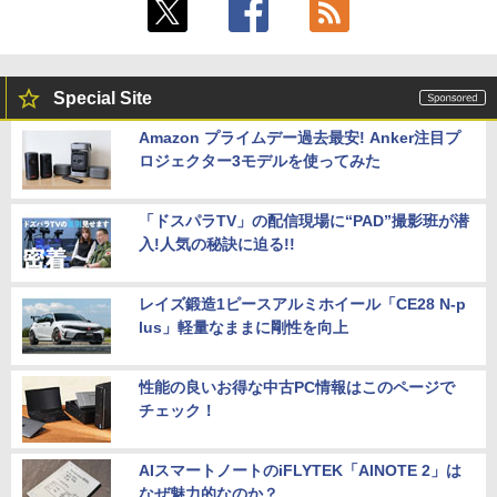
Special Site
Amazon プライムデー過去最安! Anker注目プ
ロジェクター3モデルを使ってみた
「ドスパラTV」の配信現場に“PAD”撮影班が潜
入!人気の秘訣に迫る!!
レイズ鍛造1ピースアルミホイール「CE28 N-p
lus」軽量なままに剛性を向上
性能の良いお得な中古PC情報はこのページで
チェック！
AIスマートノートのiFLYTEK「AINOTE 2」は
なぜ魅力的なのか？