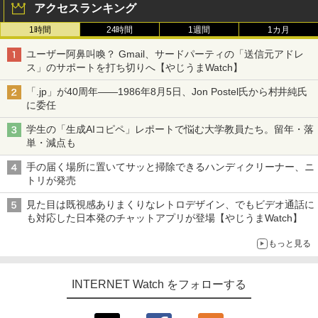
アクセスランキング
1時間
24時間
1週間
1カ月
ユーザー阿鼻叫喚？ Gmail、サードパーティの「送信元アドレ
ス」のサポートを打ち切りへ【やじうまWatch】
「.jp」が40周年――1986年8月5日、Jon Postel氏から村井純氏
に委任
学生の「生成AIコピペ」レポートで悩む大学教員たち。留年・落
単・減点も
手の届く場所に置いてサッと掃除できるハンディクリーナー、ニ
トリが発売
見た目は既視感ありまくりなレトロデザイン、でもビデオ通話に
も対応した日本発のチャットアプリが登場【やじうまWatch】
もっと見る
INTERNET Watch をフォローする