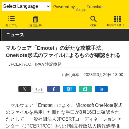
Powered by
Translate
INTERNET Watch
トピック
セキュリティ
ウイルス/マルウェア
カテゴリ
過去記事
検索
Impressサイト
ニュース
マルウェア「Emotet」の新たな攻撃手法、
OneNote形式のファイルによるものが確認される
JPCERT/CC、IPAが注記喚起
山田 貞幸
2023年3月20日 13:00
リスト
マルウェア「Emotet」による、Microsoft OneNote形式
のファイルを悪用した新たな手口が3月16日に確認され
たとして、一般社団法人JPCERTコーディネーションセ
ンター（JPCERT/CC）および独立行政法人情報処理推