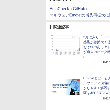
EmoCheck（GitHub）
マルウェアEmotetの感染再拡大に
関連記事
3月に入り「Emot
感染が急拡大！ 
おそれのあるア
が過去のピーク時
に
202
Emotetとは、
ルウェア？ 対策
かりやすく解説
画をJPCERT/C
202