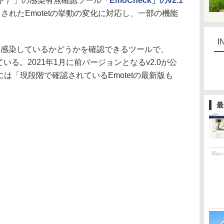
テット）」の感染有無確認ツール
「EmoCheck」のv2.1
されたEmotetの挙動の変化に対応し、一部の機能
。
I
tetに感染しているかどうかを確認できるツールで、
開している。2021年1月に前バージョンとなるv2.0が公
日には「現段階で確認されているEmotetの最新版も
最