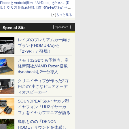
iPhoneとAndroid間の「AirDrop」がついに実
アップグレードも可能
現！ やり方を徹底解説【自宅Wi-Fiの“わからな
い”をスッキリ！】
もっと見る
Special Site
レイズのプレミアムカー向け
ブランドHOMURAから
「2×9R」が登場！
メモリ32GBでも予算内。産
経新聞社がAMD Ryzen搭載
dynabookを2千台導入
クリエイティブが作った2万
円台の“小さなピュアオーデ
ィオスピーカー”
SOUNDPEATSのイヤカフ型
イヤフォン「UU2イヤーカ
フ」をイヤカフマニアが語る
鳥肌ものの「DENON
HOME」サウンドを体感し