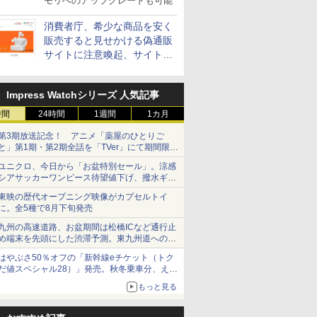
モリへのアップグレードも可能
消費者庁、希少な商品を安く
販売すると見せかける偽通販
サイトに注意喚起、サイト名
とドメイン名を公表
Impress Watchシリーズ 人気記事
時間
24時間
1週間
1カ月
第3期放送記念！ アニメ「薬屋のひとりご
と」第1期・第2期全話を「TVer」にて期間限定
で順次無料配信開始
ユニクロ、今日から「お盆特別セール」。涼感
シアサッカーワンピース待望値下げ、撥水ギア
ショーツは1990円に
東映の歴代オープニング映像がカプセルトイ
に。全5種で8月下旬発売
九州の高速道路、お盆期間は松橋ICなど通行止
め端末を先頭にした渋滞予測。東九州道への迂
回は料金調整を実施
はやぶさ50％オフの「新幹線eチケット（トク
だ値スペシャル28）」発売。秋冬乗車分、えき
ねっと限定
もっと見る