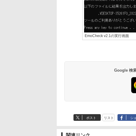
EmoCheck v2.1の実行画面
Google
ポスト
リスト
シ
関連リンク