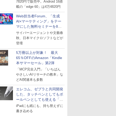
7820円で販売中。Android 16搭
載の「edge 60」は4万4820円
Web担当者Forum、「生成
AI×マーケティング」をテー
マにした無料セミナーを8月
27日にオンライン開催
サイバーエージェントや文藝春
秋、日本マイクロソフトなどが
登壇
5万冊以上が対象！ 最大
65％OFFのAmazon「Kindle
本サマーセール」第2弾
「MCP完全入門」「いちばん
やさしいAIリサーチの教本」な
どAI関連本も多数
エレコム、ゼブラと共同開発
した、タッチペンとしてもボ
ールペンとしても使える「ス
タイラスツーウェイ」発売
iPadにも紙にも、持ち替えずに
書き込める