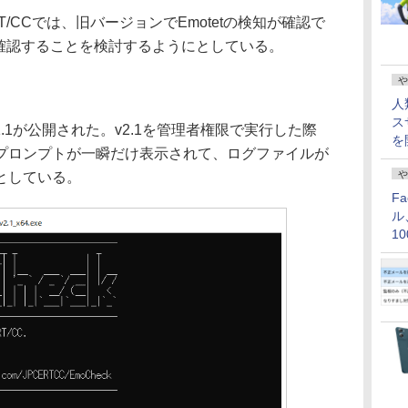
T/CCでは、旧バージョンでEmotetの検知が確認で
も確認することを検討するようにとしている。
や
人
ス
2.1.1が公開された。v2.1を管理者権限で実行した際
を
プロンプトが一瞬だけ表示されて、ログファイルが
や
としている。
F
ル
1
価