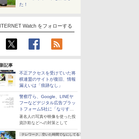
た！
NTERNET Watch をフォローする
新記事
不正アクセスを受けていた将
棋連盟のサイトが復旧、情報
漏えいは「痕跡なし」
警察庁ら、Google、LINEヤ
フーなどデジタル広告プラッ
トフォーム5社に「なりすま
し詐欺広告」対策強化を要請
著名人の写真や映像を使った投
資詐欺などへの対策として
テレワーク、空いた時間でなにしてる？