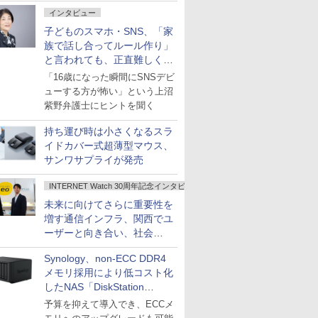
インタビュー
子どものスマホ・SNS、「家
族で話し合ってルール作り」
と言われても、正直難しくな
いですか？
「16歳になった瞬間にSNSデビ
ューする方が怖い」という上沼
紫野弁護士にヒントを聞く
持ち運び時は小さくなるスラ
イドカバー式超薄型マウス、
サンワサプライが発売
INTERNET Watch 30周年記念インタビュー
未来に向けてさらに重要性を
増す通信インフラ、関西でユ
ーザーと向き合い、社会
の“あたらしい”を起動し続け
Synology、non-ECC DDR4
る～オプテージ
メモリ採用により低コスト化
したNAS「DiskStation
neo+」シリーズ
予算を抑えて導入でき、ECCメ