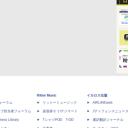
Rittor Music
イカロス出版
dフォーラム
リットーミュージック
AIRLINEweb
ップ担当者フォーラム
楽器探そう!デジマート
Jディフェンスニュー
ness Library
TシャツPOD T-OD
通訳翻訳ジャーナル