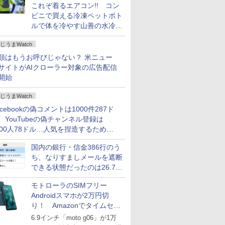
これぞ着るエアコン!! コン
ビニで買える冷凍ペットボト
ルで体を冷やす山善の水冷ベ
ストがロードバイクにちょう
じうまWatch
どいい【ぼっち・ざ・ろー
ど！その14】
類はもうお呼びじゃない？ 米ニュー
サイトがAIクローラー対象の広告配信
開始
じうまWatch
acebookの偽コメントは1000件287ド
、YouTubeの偽チャンネル登録は
000人78ドル…人気を捏造するための
格リストが公開中
国内の銀行・信金386行のう
ち、なりすましメールを遮断
できる状態だったのは26.7％
にとどまる～GMOブランド
モトローラのSIMフリー
セキュリティ調査
Androidスマホが2万円切
り！ Amazonでタイムセー
ル
6.9インチ「moto g06」が1万