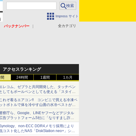
Impress サイト
全カテゴリ
バックナンバー
アクセスランキング
時間
24時間
1週間
1カ月
エレコム、ゼブラと共同開発した、タッチペン
としてもボールペンとしても使える「スタイラ
スツーウェイ」発売 iPadにも紙にも、持ち替
これぞ着るエアコン!! コンビニで買える冷凍ペ
えずに書き込める
ットボトルで体を冷やす山善の水冷ベストがロ
ードバイクにちょうどいい【ぼっち・ざ・ろー
警察庁ら、Google、LINEヤフーなどデジタル
ど！その14】【空いた時間でなにしてる？】
広告プラットフォーム5社に「なりすまし詐欺
広告」対策強化を要請 著名人の写真や映像を
Synology、non-ECC DDR4メモリ採用により
使った投資詐欺などへの対策として
低コスト化したNAS「DiskStation neo+」シリ
ーズ 予算を抑えて導入でき、ECCメモリへの