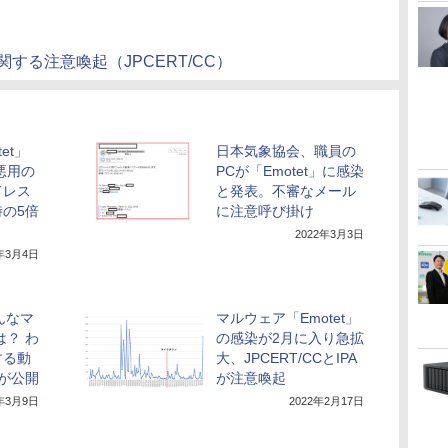
関する注意喚起（JPCERT/CC）
et」
日本気象協会、職員の
悪用の
PCが「Emotet」に感染
ドレス
と発表。不審なメール
の5倍
に注意呼び掛け
2022年3月3日
2年3月4日
どんなマ
マルウェア「Emotet」
は？ わ
の感染が2月に入り急拡
する動
大、JPCERT/CCとIPA
Cが公開
が注意喚起
2年3月9日
2022年2月17日