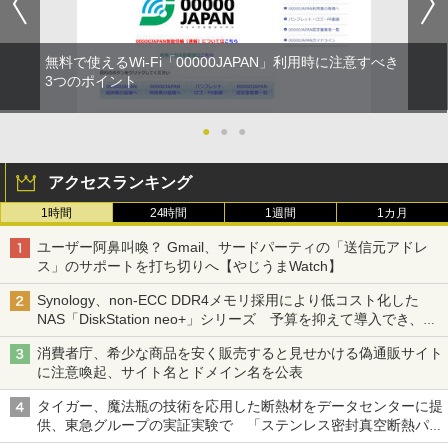
無料で使えるWi-Fi「00000JAPAN」利用時に注意すべき
3つのポイント
●
●
●
アクセスランキング
1時間
24時間
1週間
1カ月
ユーザー阿鼻叫喚？ Gmail、サードパーティの「送信元アドレ
ス」のサポートを打ち切りへ【やじうまWatch】
Synology、non-ECC DDR4メモリ採用により低コスト化した
NAS「DiskStation neo+」シリーズ 予算を抑えて導入でき、
ECCメモリへのアップグレードも可能
消費者庁、希少な商品を安く販売すると見せかける偽通販サイト
に注意喚起、サイト名とドメイン名を公表
タイガー、魔法瓶の技術を応用した断熱材をデータセンターに提
供、東急グループの実証実験で 「ステンレス密封真空断熱パネ
ル TIVIP」