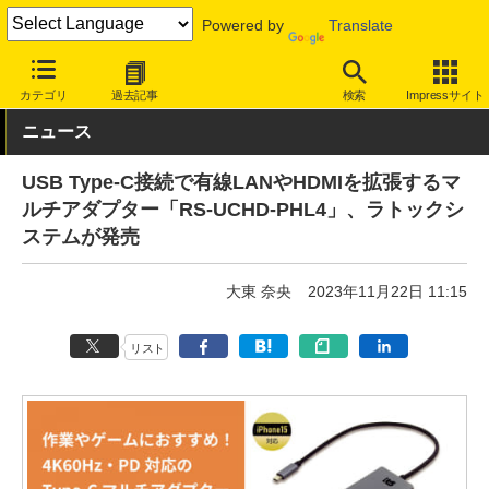
Powered by
Translate
INTERNET Watch
ハードウェア
LAN機器
その他
カテゴリ
過去記事
検索
Impressサイト
ニュース
USB Type-C接続で有線LANやHDMIを拡張するマ
ルチアダプター「RS-UCHD-PHL4」、ラトックシ
ステムが発売
大東 奈央
2023年11月22日 11:15
リスト