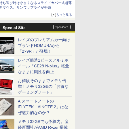
持ち運び時は小さくなるスライドカバー式超薄
型マウス、サンワサプライが発売
もっと見る
Special Site
レイズのプレミアムカー向け
ブランドHOMURAから
「2×9R」が登場！
レイズ鍛造1ピースアルミホ
イール「CE28 N-plus」軽量
なままに剛性を向上
お値段そのままでメモリ倍
増！メモリ32GBの「お得な
ゲーミングノート」
AIスマートノートの
iFLYTEK「AINOTE 2」はな
ぜ魅力的なのか？
メモリ32GBでも予算内。産
経新聞社がAMD Ryzen搭載