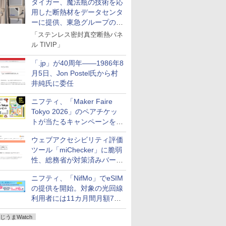
タイガー、魔法瓶の技術を応
用した断熱材をデータセンタ
ーに提供、東急グループの実
証実験で
「ステンレス密封真空断熱パネ
ル TIVIP」
「.jp」が40周年――1986年8
月5日、Jon Postel氏から村
井純氏に委任
ニフティ、「Maker Faire
Tokyo 2026」のペアチケッ
トが当たるキャンペーンをX
で実施。8月16日まで
ウェブアクセシビリティ評価
ツール「miChecker」に脆弱
性、総務省が対策済みバージ
ョンへの更新を呼び掛け
ニフティ、「NifMo」でeSIM
の提供を開始。対象の光回線
利用者には11カ月間月額770
円割引のキャンペーン
じうまWatch