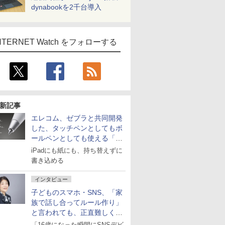
dynabookを2千台導入
NTERNET Watch をフォローする
新記事
エレコム、ゼブラと共同開発
した、タッチペンとしてもボ
ールペンとしても使える「ス
タイラスツーウェイ」発売
iPadにも紙にも、持ち替えずに
書き込める
インタビュー
子どものスマホ・SNS、「家
族で話し合ってルール作り」
と言われても、正直難しくな
いですか？
「16歳になった瞬間にSNSデビ