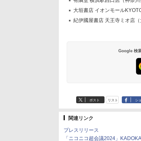
有隣堂 横浜駅西口店（神奈川
大垣書店 イオンモールKYO
紀伊國屋書店 天王寺ミオ店（
Google
ポスト
リスト
シ
関連リンク
プレスリリース
「ニコニコ超会議2024」KADOK