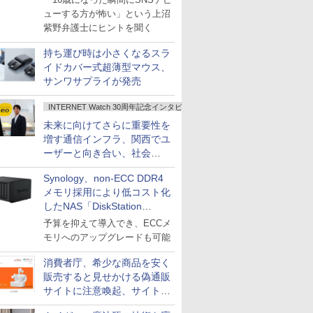
ューする方が怖い」という上沼
紫野弁護士にヒントを聞く
持ち運び時は小さくなるスラ
イドカバー式超薄型マウス、
サンワサプライが発売
INTERNET Watch 30周年記念インタビュー
未来に向けてさらに重要性を
増す通信インフラ、関西でユ
ーザーと向き合い、社会
の“あたらしい”を起動し続け
Synology、non-ECC DDR4
る～オプテージ
メモリ採用により低コスト化
したNAS「DiskStation
neo+」シリーズ
予算を抑えて導入でき、ECCメ
モリへのアップグレードも可能
消費者庁、希少な商品を安く
販売すると見せかける偽通販
サイトに注意喚起、サイト名
とドメイン名を公表