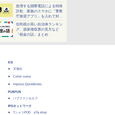
急増する国際電話による特殊
詐欺、家族のスマホに「警察
庁推奨アプリ」を入れて対策
しよう！
住民税が高い自治体ランキン
グ、源泉徴収票の見方など
「税金の話」まとめ
ICE
天海社
ス
Comic curea
impress QuickBooks
PUBFUN
パブファンセルフ
IPGネットワーク
TシャツPOD pTa.shop