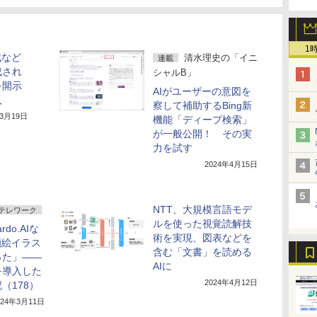
1
生成など
清水理史の「イニ
連載
成され
シャルB」
を開示
AIがユーザーの意図を
入
察して補助するBing新
年3月19日
機能「ディープ検索」
が一般公開！ その実
力を試す
2024年4月15日
NTT、大規模言語モデ
テレワーク
ルを使った視覚読解技
ardo.AIな
術を実現、図表などを
顔絵イラス
含む「文書」を読める
った」――
AIに
を導入した
2024年4月12日
（178）
024年3月11日