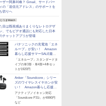
ーザー阿鼻叫喚？ Gmail、サードパー
ィの「送信元アドレス」のサポートを
ち切りへ
じうまWatch
た目は既視感ありまくりなレトロデザ
ン、でもビデオ通話にも対応した日本
のチャットアプリが登場
パナソニックの充電池「エネ
ループ」が安い！ Amazon
暮らし応援サマーSALE最終
日
「エネループ」スタンダードタ
イプの単3形・単4形×4本セッ
トが1920円
Anker「Soundcore」シリー
ズのワイヤレスイヤホンが安
い！ Amazon暮らし応援サ
マーSALE
アクティブノイキャン対応
「Soundcore P31i」が4990円
など