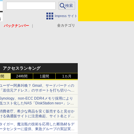
Impress サイト
全カテゴリ
バックナンバー
アクセスランキング
時間
24時間
1週間
1カ月
ユーザー阿鼻叫喚？ Gmail、サードパーティの
「送信元アドレス」のサポートを打ち切りへ
【やじうまWatch】
Synology、non-ECC DDR4メモリ採用により
低コスト化したNAS「DiskStation neo+」シリ
ーズ 予算を抑えて導入でき、ECCメモリへの
消費者庁、希少な商品を安く販売すると見せか
アップグレードも可能
ける偽通販サイトに注意喚起、サイト名とドメ
イン名を公表
タイガー、魔法瓶の技術を応用した断熱材をデ
ータセンターに提供、東急グループの実証実験
で 「ステンレス密封真空断熱パネル TIVIP」