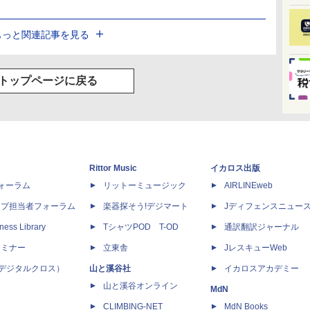
もっと関連記事を見る
トップページに戻る
Rittor Music
イカロス出版
dフォーラム
リットーミュージック
AIRLINEweb
ップ担当者フォーラム
楽器探そう!デジマート
Jディフェンスニュー
ness Library
TシャツPOD T-OD
通訳翻訳ジャーナル
セミナー
立東舎
JレスキューWeb
 X（デジタルクロス）
山と溪谷社
イカロスアカデミー
山と溪谷オンライン
MdN
CLIMBING-NET
MdN Books