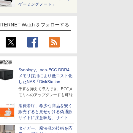
ゲーミングノート」
NTERNET Watch をフォローする
新記事
Synology、non-ECC DDR4
メモリ採用により低コスト化
したNAS「DiskStation
neo+」シリーズ
予算を抑えて導入でき、ECCメ
モリへのアップグレードも可能
消費者庁、希少な商品を安く
販売すると見せかける偽通販
サイトに注意喚起、サイト名
とドメイン名を公表
タイガー、魔法瓶の技術を応