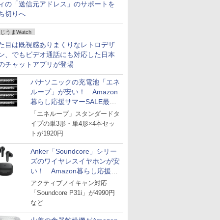
ィの「送信元アドレス」のサポートを
ち切りへ
じうまWatch
た目は既視感ありまくりなレトロデザ
ン、でもビデオ通話にも対応した日本
のチャットアプリが登場
パナソニックの充電池「エネ
ループ」が安い！ Amazon
暮らし応援サマーSALE最終
日
「エネループ」スタンダードタ
イプの単3形・単4形×4本セッ
トが1920円
Anker「Soundcore」シリー
ズのワイヤレスイヤホンが安
い！ Amazon暮らし応援サ
マーSALE
アクティブノイキャン対応
「Soundcore P31i」が4990円
など