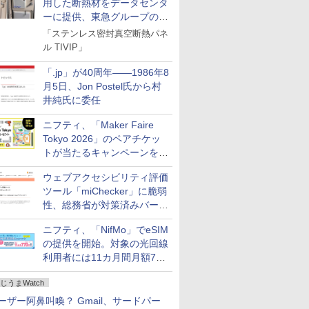
用した断熱材をデータセンタ
ーに提供、東急グループの実
証実験で
「ステンレス密封真空断熱パネ
ル TIVIP」
「.jp」が40周年――1986年8
月5日、Jon Postel氏から村
井純氏に委任
ニフティ、「Maker Faire
Tokyo 2026」のペアチケッ
トが当たるキャンペーンをX
で実施。8月16日まで
ウェブアクセシビリティ評価
ツール「miChecker」に脆弱
性、総務省が対策済みバージ
ョンへの更新を呼び掛け
ニフティ、「NifMo」でeSIM
の提供を開始。対象の光回線
利用者には11カ月間月額770
円割引のキャンペーン
じうまWatch
ーザー阿鼻叫喚？ Gmail、サードパー