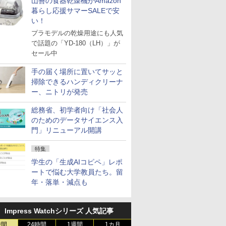
山善の食器乾燥機がAmazon
暮らし応援サマーSALEで安
い！
プラモデルの乾燥用途にも人気
で話題の「YD-180（LH）」が
セール中
手の届く場所に置いてサッと
掃除できるハンディクリーナ
ー、ニトリが発売
総務省、初学者向け「社会人
のためのデータサイエンス入
門」リニューアル開講
特集
学生の「生成AIコピペ」レポ
ートで悩む大学教員たち。留
年・落単・減点も
Impress Watchシリーズ 人気記事
時間
24時間
1週間
1カ月