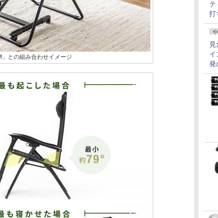
テ
打
や
見
イ
40M」との組み合わせイメージ
発