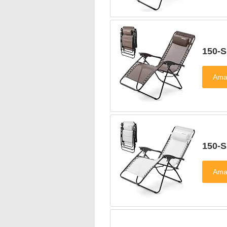
150-
150-