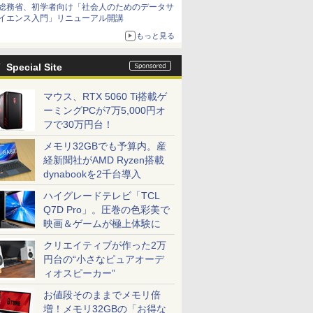
総務省、初学者向け「社会人のためのデータサ
イエンス入門」リニューアル開講
もっと見る
Special Site
マウス、RTX 5060 Ti搭載ゲ
ーミングPCが7万5,000円オ
フで30万円台！
メモリ32GBでも予算内。産
経新聞社がAMD Ryzen搭載
dynabookを2千台導入
ハイグレードテレビ「TCL
Q7D Pro」。圧巻の色彩美で
映画＆ゲームが極上体験に
クリエイティブが作った2万
円台の“小さなピュアオーデ
ィオスピーカー”
お値段そのままでメモリ倍
増！メモリ32GBの「お得な