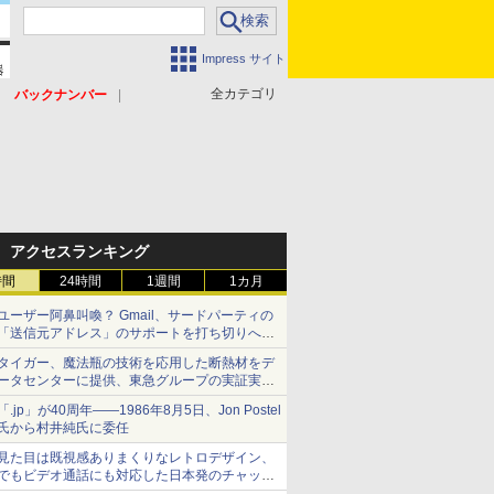
Impress サイト
全カテゴリ
バックナンバー
アクセスランキング
時間
24時間
1週間
1カ月
ユーザー阿鼻叫喚？ Gmail、サードパーティの
「送信元アドレス」のサポートを打ち切りへ
【やじうまWatch】
タイガー、魔法瓶の技術を応用した断熱材をデ
ータセンターに提供、東急グループの実証実験
で 「ステンレス密封真空断熱パネル TIVIP」
「.jp」が40周年――1986年8月5日、Jon Postel
氏から村井純氏に委任
見た目は既視感ありまくりなレトロデザイン、
でもビデオ通話にも対応した日本発のチャット
アプリが登場【やじうまWatch】