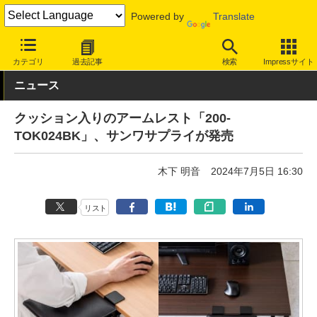
Powered by
Translate
INTERNET Watch
トピック
仕事/働き方
ワークスペース
カテゴリ
過去記事
検索
Impressサイト
ニュース
クッション入りのアームレスト「200-
TOK024BK」、サンワサプライが発売
木下 明音
2024年7月5日 16:30
リスト