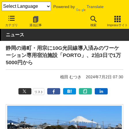
Powered by
Translate
INTERNET Watch
トピック
仕事/働き方
ワーケーション
カテゴリ
過去記事
検索
Impressサイト
ニュース
静岡の港町・用宗に10G光回線導入済みのワーケ
ーション専用宿泊施設「PORTO」、2泊3日で1万
5000円から
植田 むつき
2024年7月2日 07:30
リスト