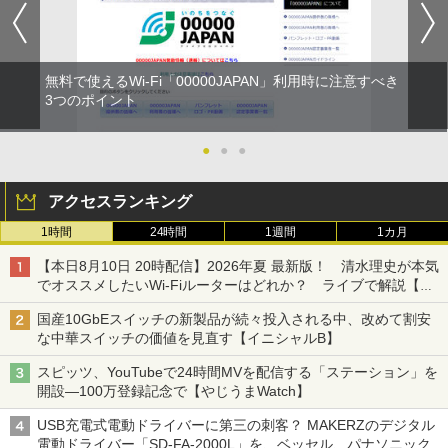
無料で使えるWi-Fi「00000JAPAN」利用時に注意すべき
3つのポイント
●
●
●
アクセスランキング
1時間
24時間
1週間
1カ月
【本日8月10日 20時配信】2026年夏 最新版！ 清水理史が本気
でオススメしたいWi-Fiルーターはどれか？ ライブで解説【清
水理史の「イニシャルB」チャンネル】
国産10GbEスイッチの新製品が続々投入される中、改めて割安
な中華スイッチの価値を見直す【イニシャルB】
スピッツ、YouTubeで24時間MVを配信する「ステーション」を
開設―100万登録記念で【やじうまWatch】
USB充電式電動ドライバーに第三の刺客？ MAKERZのデジタル
電動ドライバー「SD-FA-2000L」を、ベッセル、パナソニック