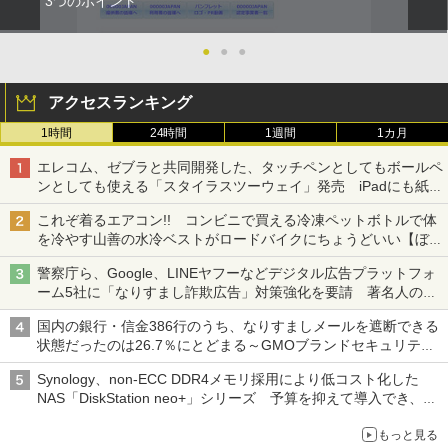
3つのポイント
●
●
●
アクセスランキング
1時間
24時間
1週間
1カ月
エレコム、ゼブラと共同開発した、タッチペンとしてもボールペ
ンとしても使える「スタイラスツーウェイ」発売 iPadにも紙に
も、持ち替えずに書き込める
これぞ着るエアコン!! コンビニで買える冷凍ペットボトルで体
を冷やす山善の水冷ベストがロードバイクにちょうどいい【ぼっ
ち・ざ・ろーど！その14】【空いた時間でなにしてる？】
警察庁ら、Google、LINEヤフーなどデジタル広告プラットフォ
ーム5社に「なりすまし詐欺広告」対策強化を要請 著名人の写
真や映像を使った投資詐欺などへの対策として
国内の銀行・信金386行のうち、なりすましメールを遮断できる
状態だったのは26.7％にとどまる～GMOブランドセキュリティ
調査
Synology、non-ECC DDR4メモリ採用により低コスト化した
NAS「DiskStation neo+」シリーズ 予算を抑えて導入でき、
ECCメモリへのアップグレードも可能
もっと見る