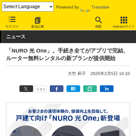
Powered by
Translate
INTERNET Watch
サービス/ソフト
通信
固定回線
カテゴリ
過去記事
検索
Impressサイト
ニュース
「NURO 光 One」。手続き全てがアプリで完結、
ルーター無料レンタルの新プランが提供開始
大竹 莉子
2025年2月5日 14:10
リスト