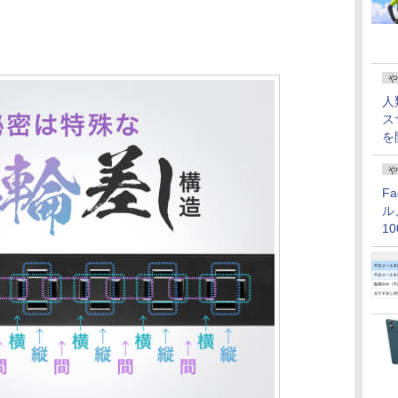
や
人
ス
を
や
F
ル
1
価