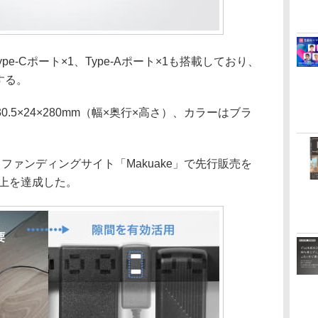
pe-Cポート×1、Type-Aポート×1も搭載しており、
する。
5×24×280mm（幅×奥行×高さ）、カラーはブラ
ァンディングサイト「Makuake」で先行販売を
以上を達成した。