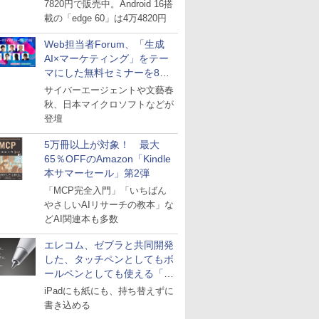
7820円で販売中。Android 16搭
載の「edge 60」は4万4820円
Web担当者Forum、「生成
AI×マーケティング」をテー
マにした無料セミナーを8月
27日にオンライン開催
サイバーエージェントや文藝春
秋、日本マイクロソフトなどが
登壇
5万冊以上が対象！ 最大
65％OFFのAmazon「Kindle
本サマーセール」第2弾
「MCP完全入門」「いちばん
やさしいAIリサーチの教本」な
どAI関連本も多数
エレコム、ゼブラと共同開発
した、タッチペンとしてもボ
ールペンとしても使える「ス
タイラスツーウェイ」発売
iPadにも紙にも、持ち替えずに
書き込める