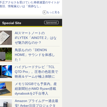
不正アクセスを受けていた将棋連盟のサイトが
復旧、情報漏えいは「痕跡なし」
もっと見る
Special Site
AIスマートノートの
iFLYTEK「AINOTE 2」はな
ぜ魅力的なのか？
鳥肌ものの「DENON
HOME」サウンドを体感し
た！
ハイグレードテレビ「TCL
Q7D Pro」。圧巻の色彩美で
映画＆ゲームが極上体験に
メモリ32GBでも予算内。産
経新聞社がAMD Ryzen搭載
dynabookを2千台導入
Amazon プライムデー過去最
安! Anker注目プロジェクタ