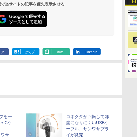
 検索で当サイトの記事を優先表示させる
ェア
はてブ
note
LinkedIn
ハブを一
コネクタが回転して邪
e-Cケ
魔になりにくいUSBケ
ーブル、サンワサプラ
ンワサ
イが発売