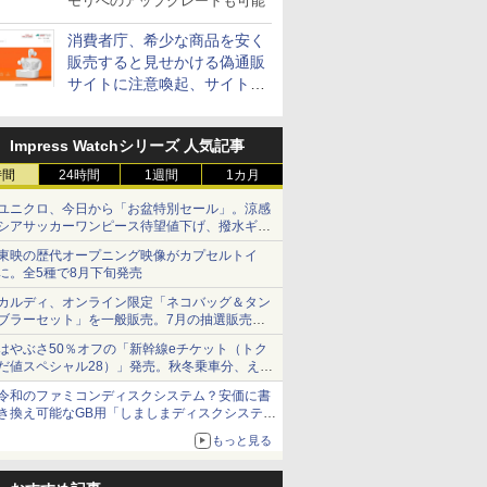
モリへのアップグレードも可能
消費者庁、希少な商品を安く
販売すると見せかける偽通販
サイトに注意喚起、サイト名
とドメイン名を公表
Impress Watchシリーズ 人気記事
時間
24時間
1週間
1カ月
ユニクロ、今日から「お盆特別セール」。涼感
シアサッカーワンピース待望値下げ、撥水ギア
ショーツは1990円に
東映の歴代オープニング映像がカプセルトイ
に。全5種で8月下旬発売
カルディ、オンライン限定「ネコバッグ＆タン
ブラーセット」を一般販売。7月の抽選販売の
当選無効分
はやぶさ50％オフの「新幹線eチケット（トク
だ値スペシャル28）」発売。秋冬乗車分、えき
ねっと限定
令和のファミコンディスクシステム？安価に書
き換え可能なGB用「しましまディスクシステ
ム」
もっと見る