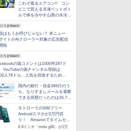
これぞ着るエアコン!! コン
ビニで買える冷凍ペットボト
ルで体を冷やす山善の水冷ベ
ストがロードバイクにちょう
じうまWatch
どいい【ぼっち・ざ・ろー
ど！その14】
類はもうお呼びじゃない？ 米ニュー
サイトがAIクローラー対象の広告配信
開始
じうまWatch
acebookの偽コメントは1000件287ド
、YouTubeの偽チャンネル登録は
000人78ドル…人気を捏造するための
格リストが公開中
国内の銀行・信金386行のう
ち、なりすましメールを遮断
できる状態だったのは26.7％
にとどまる～GMOブランド
モトローラのSIMフリー
セキュリティ調査
Androidスマホが2万円切
り！ Amazonでタイムセー
ル
6.9インチ「moto g06」が1万