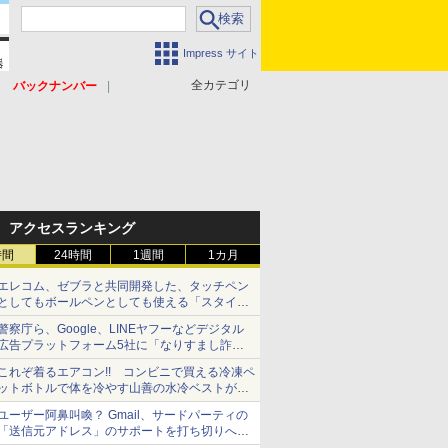
Impress サイト
全カテゴリ
バックナンバー
アクセスランキング
時間
24時間
1週間
1カ月
エレコム、ゼブラと共同開発した、タッチペン
としてもボールペンとしても使える「スタイラ
スツーウェイ」発売 iPadにも紙にも、持ち替
警察庁ら、Google、LINEヤフーなどデジタル
えずに書き込める
広告プラットフォーム5社に「なりすまし詐欺
広告」対策強化を要請 著名人の写真や映像を
これぞ着るエアコン!! コンビニで買える冷凍ペ
使った投資詐欺などへの対策として
ットボトルで体を冷やす山善の水冷ベストがロ
ードバイクにちょうどいい【ぼっち・ざ・ろー
ユーザー阿鼻叫喚？ Gmail、サードパーティの
ど！その14】【空いた時間でなにしてる？】
「送信元アドレス」のサポートを打ち切りへ
【やじうまWatch】