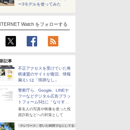
ー3モデルを使ってみた
NTERNET Watch をフォローする
新記事
不正アクセスを受けていた将
棋連盟のサイトが復旧、情報
漏えいは「痕跡なし」
警察庁ら、Google、LINEヤ
フーなどデジタル広告プラッ
トフォーム5社に「なりすま
し詐欺広告」対策強化を要請
著名人の写真や映像を使った投
資詐欺などへの対策として
テレワーク、空いた時間でなにしてる？