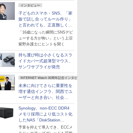
インタビュー
子どものスマホ・SNS、「家
族で話し合ってルール作り」
と言われても、正直難しくな
いですか？
「16歳になった瞬間にSNSデビ
ューする方が怖い」という上沼
紫野弁護士にヒントを聞く
持ち運び時は小さくなるスラ
イドカバー式超薄型マウス、
サンワサプライが発売
INTERNET Watch 30周年記念インタビュー
未来に向けてさらに重要性を
増す通信インフラ、関西でユ
ーザーと向き合い、社会
の“あたらしい”を起動し続け
Synology、non-ECC DDR4
る～オプテージ
メモリ採用により低コスト化
したNAS「DiskStation
neo+」シリーズ
予算を抑えて導入でき、ECCメ