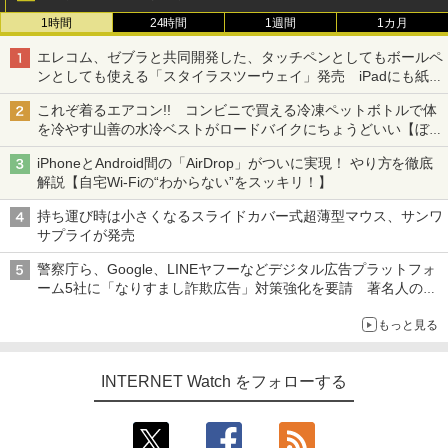
1時間
24時間
1週間
1カ月
エレコム、ゼブラと共同開発した、タッチペンとしてもボールペ
ンとしても使える「スタイラスツーウェイ」発売 iPadにも紙に
も、持ち替えずに書き込める
これぞ着るエアコン!! コンビニで買える冷凍ペットボトルで体
を冷やす山善の水冷ベストがロードバイクにちょうどいい【ぼっ
ち・ざ・ろーど！その14】【空いた時間でなにしてる？】
iPhoneとAndroid間の「AirDrop」がついに実現！ やり方を徹底
解説【自宅Wi-Fiの“わからない”をスッキリ！】
持ち運び時は小さくなるスライドカバー式超薄型マウス、サンワ
サプライが発売
警察庁ら、Google、LINEヤフーなどデジタル広告プラットフォ
ーム5社に「なりすまし詐欺広告」対策強化を要請 著名人の写
真や映像を使った投資詐欺などへの対策として
もっと見る
INTERNET Watch をフォローする