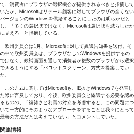
て、消費者にブラウザの選択機会が提供されるべきと指摘して
いたが、Microsoftはリテール顧客に対してブラウザの全くない
バージョンのWindowsを供給することにしたのは明らかだと
し、「多くの選択肢ではなく、Microsoftは選択肢を減らしたか
に見える」と指摘している。
欧州委員会は1月、Microsoftに対して異議告知書を送付。そ
の中で欧州委員会は、ブラウザなしのWindowsを提供するの
ではなく、候補画面を通して消費者が複数のブラウザから選択
できるようにする「バロットスクリーン」方式を提案してい
た。
この方式に関してはMicrosoftも、IE抜きWindows 7を発表し
た際に言及しており、今後、欧州委員会と協議する必要を認め
るものの、「複雑さと利害の対立を考慮すると、この問題につ
いて一方的にそのようなアプローチをすることは我々にとって
最善の方法だとは考えていない」とコメントしていた。
関連情報