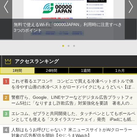
無料で使えるWi-Fi「00000JAPAN」利用時に注意すべき
3つのポイント
●
●
●
アクセスランキング
1時間
24時間
1週間
1カ月
これぞ着るエアコン!! コンビニで買える冷凍ペットボトルで体
を冷やす山善の水冷ベストがロードバイクにちょうどいい【ぼっ
ち・ざ・ろーど！その14】【空いた時間でなにしてる？】
警察庁ら、Google、LINEヤフーなどデジタル広告プラットフォ
ーム5社に「なりすまし詐欺広告」対策強化を要請 著名人の写
真や映像を使った投資詐欺などへの対策として
エレコム、ゼブラと共同開発した、タッチペンとしてもボールペ
ンとしても使える「スタイラスツーウェイ」発売 iPadにも紙に
も、持ち替えずに書き込める
人類はもうお呼びじゃない？ 米ニュースサイトがAIクローラー
対象の広告配信を開始【やじうまWatch】