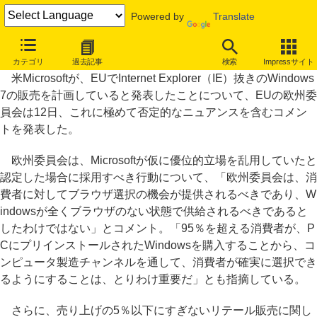
Powered by
Translate
欧州委員会、IE抜きWindows 7に極めて否定的なコメント
カテゴリ
過去記事
検索
Impressサイト
米Microsoftが、EUでInternet Explorer（IE）抜きのWindows
7の販売を計画していると発表したことについて、EUの欧州委
員会は12日、これに極めて否定的なニュアンスを含むコメン
トを発表した。
欧州委員会は、Microsoftが仮に優位的立場を乱用していたと
認定した場合に採用すべき行動について、「欧州委員会は、消
費者に対してブラウザ選択の機会が提供されるべきであり、W
indowsが全くブラウザのない状態で供給されるべきであると
したわけではない」とコメント。「95％を超える消費者が、P
CにプリインストールされたWindowsを購入することから、コ
ンピュータ製造チャンネルを通して、消費者が確実に選択でき
るようにすることは、とりわけ重要だ」とも指摘している。
さらに、売り上げの5％以下にすぎないリテール販売に関し