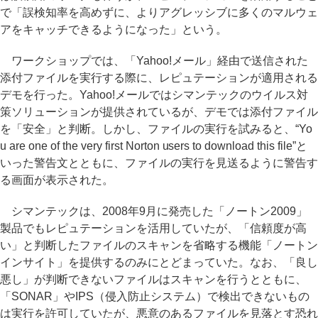
で「誤検知率を高めずに、よりアグレッシブに多くのマルウェ
アをキャッチできるようになった」という。
ワークショップでは、「Yahoo!メール」経由で送信された
添付ファイルを実行する際に、レピュテーションが適用される
デモを行った。Yahoo!メールではシマンテックのウイルス対
策ソリューションが提供されているが、デモでは添付ファイル
を「安全」と判断。しかし、ファイルの実行を試みると、“Yo
u are one of the very first Norton users to download this file”と
いった警告文とともに、ファイルの実行を見送るように警告す
る画面が表示された。
シマンテックは、2008年9月に発売した「ノートン2009」
製品でもレピュテーションを活用していたが、「信頼度が高
い」と判断したファイルのスキャンを省略する機能「ノートン
インサイト」を提供するのみにとどまっていた。なお、「良し
悪し」が判断できないファイルはスキャンを行うとともに、
「SONAR」やIPS（侵入防止システム）で検出できないもの
は実行を許可していたが、悪意のあるファイルを見落とす恐れ