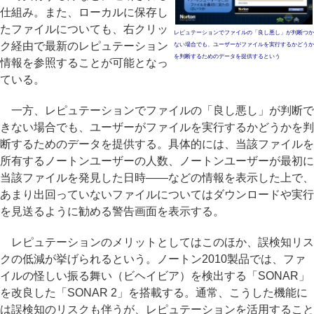
仕組み。また、ローカルに保存し
たファイルについても、右クリッ
レピュテーションでファイルの「良し悪し」が判断つか
ク経由で最新のレピュテーション
ない場合でも、ユーザーがファイルを実行するかどうか
を判断するためのデータを提供するという
情報を参照することが可能となっ
ている。
一方、レピュテーションでファイルの「良し悪し」が判断で
きない場合でも、ユーザーがファイルを実行するかどうかを判
断するためのデータを提供する。具体的には、当該ファイルを
所有するノートンユーザーの人数、ノートンユーザーが最初に
当該ファイルを発見した日時――などの情報を表示した上で、
あまり出回っていないファイルについてはダウンロードや実行
を見送るように勧める警告画面を表示する。
レピュテーションのメリットとしてはこのほか、誤検知リス
クの低減が挙げられるという。ノートン2010製品では、ファ
イルの怪しい振る舞い（ビヘイビア）を検出する「SONAR」
を改良した「SONAR 2」を搭載する。通常、こうした機能に
は誤検知のリスクも伴うが、レピュテーションを活用すること