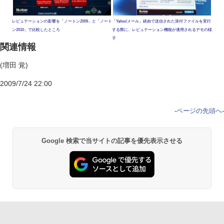
レピュテーションの影響を「ノートン2009」と「ノート
「Yahoo!メール」経由で送信された添付ファイルを実行
ン2010」で比較したところ
する際に、レピュテーション機能が適用されるデモの様
子
関連情報
(増田 覚)
2009/7/24 22:00
-
ページの先頭へ
-
Google 検索で当サイトの記事を優先表示させる