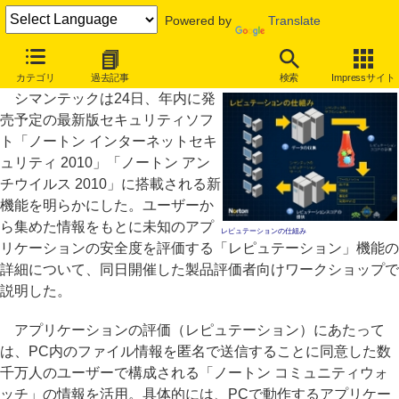
Powered by
Translate
「ノートン2010」は“秘伝”レピュテーションで未知の脅威検出
カテゴリ
過去記事
検索
Impressサイト
シマンテックは24日、年内に発
売予定の最新版セキュリティソフ
ト「ノートン インターネットセキ
ュリティ 2010」「ノートン アン
チウイルス 2010」に搭載される新
機能を明らかにした。ユーザーか
ら集めた情報をもとに未知のアプ
レピュテーションの仕組み
リケーションの安全度を評価する「レピュテーション」機能の
詳細について、同日開催した製品評価者向けワークショップで
説明した。
アプリケーションの評価（レピュテーション）にあたって
は、PC内のファイル情報を匿名で送信することに同意した数
千万人のユーザーで構成される「ノートン コミュニティウォ
ッチ」の情報を活用。具体的には、PCで動作するアプリケー