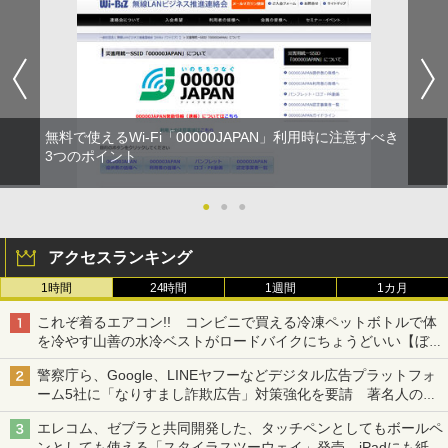
無料で使えるWi-Fi「00000JAPAN」利用時に注意すべき
3つのポイント
●
●
●
アクセスランキング
1時間
24時間
1週間
1カ月
これぞ着るエアコン!! コンビニで買える冷凍ペットボトルで体
を冷やす山善の水冷ベストがロードバイクにちょうどいい【ぼっ
ち・ざ・ろーど！その14】【空いた時間でなにしてる？】
警察庁ら、Google、LINEヤフーなどデジタル広告プラットフォ
ーム5社に「なりすまし詐欺広告」対策強化を要請 著名人の写
真や映像を使った投資詐欺などへの対策として
エレコム、ゼブラと共同開発した、タッチペンとしてもボールペ
ンとしても使える「スタイラスツーウェイ」発売 iPadにも紙に