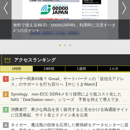
無料で使えるWi-Fi「00000JAPAN」利用時に注意すべき
3つのポイント
●
●
●
アクセスランキング
1時間
24時間
1週間
1カ月
ユーザー阿鼻叫喚？ Gmail、サードパーティの「送信元アドレ
ス」のサポートを打ち切りへ【やじうまWatch】
Synology、non-ECC DDR4メモリ採用により低コスト化した
NAS「DiskStation neo+」シリーズ 予算を抑えて導入でき、
ECCメモリへのアップグレードも可能
消費者庁、希少な商品を安く販売すると見せかける偽通販サイト
に注意喚起、サイト名とドメイン名を公表
タイガー、魔法瓶の技術を応用した断熱材をデータセンターに提