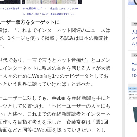
クシィなどが広告を出
テレビ番組欄には「ニコニコ生放送」のタイムスケジュー
ル。広告の一部となるため、今後の掲載は未定という
ユーザー双方をターゲットに
や
は、「これまでインターネット関連のニュースは
人
が、1ページを使って掲載する試みは日本の新聞社
ス
を
た。
や
代であり、一言で言うとネット音痴だ」とコメン
F
にインターネットに敷居の高さを感じる人々が大勢
ル
1
た人々のためにWeb面を1つのナビゲータとしてお
価
トという世界に誘っていければ」と述べた。
ユーザーに対しても、Web面を産経新聞を手にと
ンツとして位置づけ。「ヘビーユーザーの人々にも
い」と述べ、これまでの産経新聞読者とインターネ
面作りを目指す考えを示した。斎藤常務は「週1回
会面などと同等にWeb面を扱っていきたい」とし