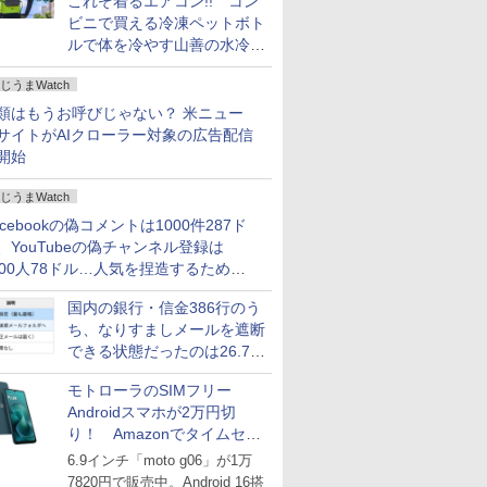
これぞ着るエアコン!! コン
ビニで買える冷凍ペットボト
ルで体を冷やす山善の水冷ベ
ストがロードバイクにちょう
じうまWatch
どいい【ぼっち・ざ・ろー
ど！その14】
類はもうお呼びじゃない？ 米ニュー
サイトがAIクローラー対象の広告配信
開始
じうまWatch
acebookの偽コメントは1000件287ド
、YouTubeの偽チャンネル登録は
000人78ドル…人気を捏造するための
格リストが公開中
国内の銀行・信金386行のう
ち、なりすましメールを遮断
できる状態だったのは26.7％
にとどまる～GMOブランド
モトローラのSIMフリー
セキュリティ調査
Androidスマホが2万円切
り！ Amazonでタイムセー
ル
6.9インチ「moto g06」が1万
7820円で販売中。Android 16搭