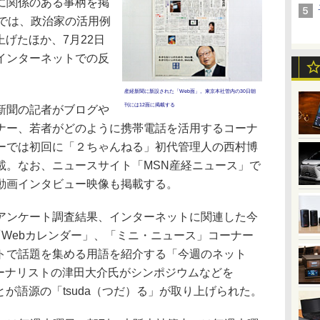
に関係のある事柄を掲
面では、政治家の活用例
り上げたほか、7月22日
インターネットでの反
産経新聞に新設された「Web面」。東京本社管内の30日朝
刊には12面に掲載する
新聞の記者がブログや
ナー、若者がどのように携帯電話を活用するコーナ
ーでは初回に「２ちゃんねる」初代管理人の西村博
載。なお、ニュースサイト「MSN産経ニュース」で
動画インタビュー映像も掲載する。
ンケート調査結果、インターネットに関連した今
「Webカレンダー」、「ミニ・ニュース」コーナー
トで話題を集める用語を紹介する「今週のネット
ャーナリストの津田大介氏がシンポジウムなどを
たことが語源の「tsuda（つだ）る」が取り上げられた。