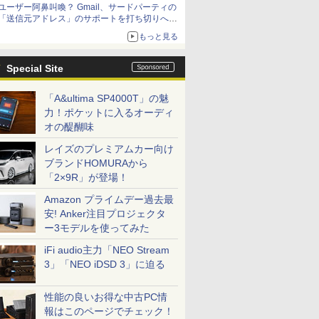
ユーザー阿鼻叫喚？ Gmail、サードパーティの
アップグレードも可能
「送信元アドレス」のサポートを打ち切りへ
【やじうまWatch】
もっと見る
Special Site
「A&ultima SP4000T」の魅
力！ポケットに入るオーディ
オの醍醐味
レイズのプレミアムカー向け
ブランドHOMURAから
「2×9R」が登場！
Amazon プライムデー過去最
安! Anker注目プロジェクタ
ー3モデルを使ってみた
iFi audio主力「NEO Stream
3」「NEO iDSD 3」に迫る
性能の良いお得な中古PC情
報はこのページでチェック！