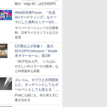
載の「edge 60」は4万4820円
Web担当者Forum、「生成
AI×マーケティング」をテー
マにした無料セミナーを8月
27日にオンライン開催
サイバーエージェントや文藝春
秋、日本マイクロソフトなどが
登壇
5万冊以上が対象！ 最大
65％OFFのAmazon「Kindle
本サマーセール」第2弾
「MCP完全入門」「いちばん
やさしいAIリサーチの教本」な
どAI関連本も多数
エレコム、ゼブラと共同開発
した、タッチペンとしてもボ
ールペンとしても使える「ス
タイラスツーウェイ」発売
iPadにも紙にも、持ち替えずに
書き込める