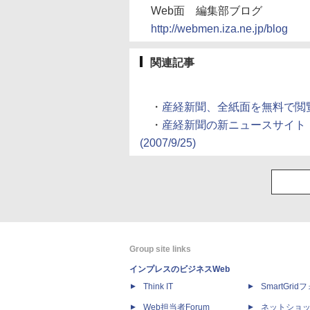
Web面 編集部ブログ
http://webmen.iza.ne.jp/blog
関連記事
・
産経新聞、全紙面を無料で閲覧できるiP
・
産経新聞の新ニュースサイト「
(2007/9/25)
Group site links
インプレスのビジネスWeb
Think IT
SmartGri
Web担当者Forum
ネットショ