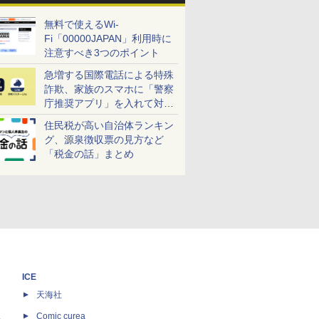
無料で使えるWi-
Fi「00000JAPAN」利用時に
注意すべき3つのポイント
急増する国際電話による特殊
詐欺、家族のスマホに「警察
庁推奨アプリ」を入れて対策
しよう！
住民税が高い自治体ランキン
グ、源泉徴収票の見方など
「税金の話」まとめ
ICE
天海社
ス
Comic curea