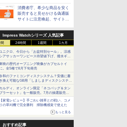
消費者庁、希少な商品を安く
販売すると見せかける偽通販
サイトに注意喚起、サイト名
とドメイン名を公表
Impress Watchシリーズ 人気記事
時間
24時間
1週間
1カ月
ユニクロ、今日から「お盆特別セール」。涼感
シアサッカーワンピース待望値下げ、撥水ギア
ショーツは1990円に
東映の歴代オープニング映像がカプセルトイ
に。全5種で8月下旬発売
令和のファミコンディスクシステム？安価に書
き換え可能なGB用「しましまディスクシステ
ム」
カルディ、オンライン限定「ネコバッグ＆タン
ブラーセット」を一般販売。7月の抽選販売の
当選無効分
【家電レビュー】手ごわい雑草との戦い、コメ
リの草刈機で完全勝利 掃除機感覚で使えた
もっと見る
おすすめ記事