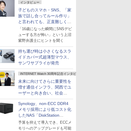
インタビュー
子どものスマホ・SNS、「家
族で話し合ってルール作り」
と言われても、正直難しくな
いですか？
「16歳になった瞬間にSNSデビ
ューする方が怖い」という上沼
紫野弁護士にヒントを聞く
持ち運び時は小さくなるスラ
イドカバー式超薄型マウス、
サンワサプライが発売
INTERNET Watch 30周年記念インタビュー
未来に向けてさらに重要性を
増す通信インフラ、関西でユ
ーザーと向き合い、社会
の“あたらしい”を起動し続け
Synology、non-ECC DDR4
る～オプテージ
メモリ採用により低コスト化
したNAS「DiskStation
neo+」シリーズ
予算を抑えて導入でき、ECCメ
モリへのアップグレードも可能