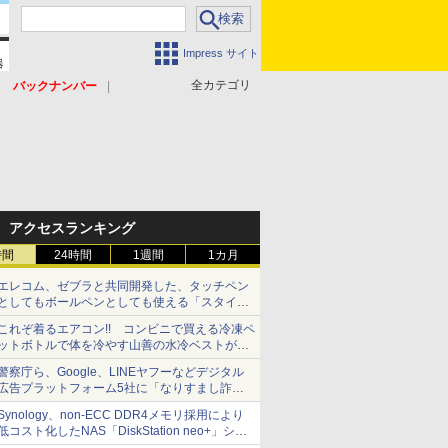
Impress サイト
全カテゴリ
バックナンバー
アクセスランキング
時間
24時間
1週間
1カ月
エレコム、ゼブラと共同開発した、タッチペン
としてもボールペンとしても使える「スタイラ
スツーウェイ」発売 iPadにも紙にも、持ち替
これぞ着るエアコン!! コンビニで買える冷凍ペ
えずに書き込める
ットボトルで体を冷やす山善の水冷ベストがロ
ードバイクにちょうどいい【ぼっち・ざ・ろー
警察庁ら、Google、LINEヤフーなどデジタル
ど！その14】【空いた時間でなにしてる？】
広告プラットフォーム5社に「なりすまし詐欺
広告」対策強化を要請 著名人の写真や映像を
Synology、non-ECC DDR4メモリ採用により
使った投資詐欺などへの対策として
低コスト化したNAS「DiskStation neo+」シリ
ーズ 予算を抑えて導入でき、ECCメモリへの