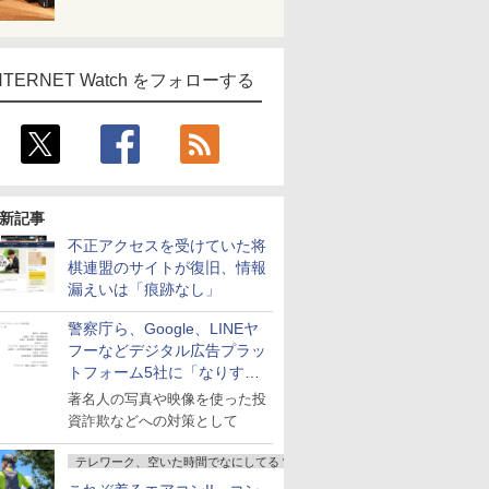
NTERNET Watch をフォローする
新記事
不正アクセスを受けていた将
棋連盟のサイトが復旧、情報
漏えいは「痕跡なし」
警察庁ら、Google、LINEヤ
フーなどデジタル広告プラッ
トフォーム5社に「なりすま
し詐欺広告」対策強化を要請
著名人の写真や映像を使った投
資詐欺などへの対策として
テレワーク、空いた時間でなにしてる？